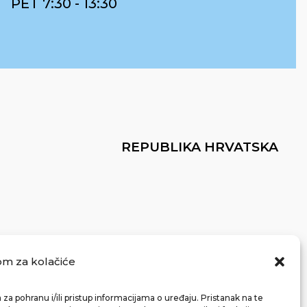
PET 7:30 - 13:30
REPUBLIKA HRVATSKA
om za kolačiće
za pohranu i/ili pristup informacijama o uređaju. Pristanak na te