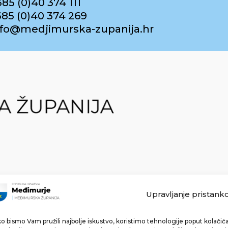
385 (0)40 374 111
385 (0)40 374 269
info@medjimurska-zupanija.hr
Upravljanje pristank
o bismo Vam pružili najbolje iskustvo, koristimo tehnologije poput kolačića 
Made with ❤ by bg & 3na3.