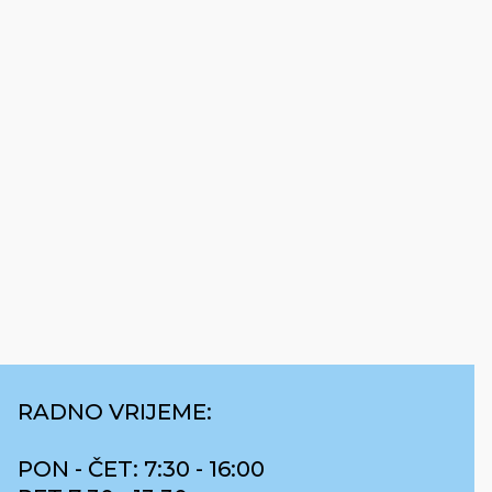
RADNO VRIJEME:
PON - ČET: 7:30 - 16:00