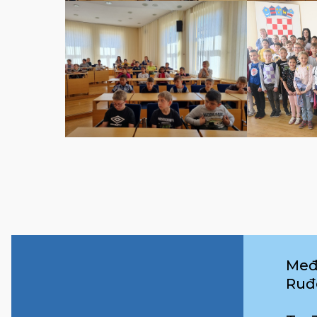
Međ
Ruđ