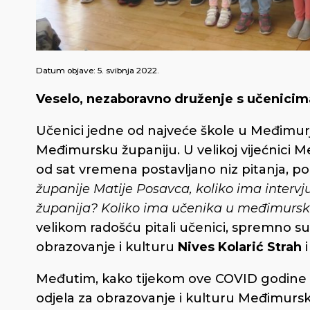
Datum objave:
5. svibnja 2022.
Veselo, nezaboravno druženje s učenicima
Učenici jedne od najveće škole u Međimurj
Međimursku županiju. U velikoj vijećnici M
od sat vremena postavljano niz pitanja, p
županije Matije Posavca, koliko ima interv
županija? Koliko ima učenika u međimurs
velikom radošću pitali učenici, spremno su
obrazovanje i kulturu
Nives Kolarić Strah
Međutim, kako tijekom ove COVID godine u
odjela za obrazovanje i kulturu Međimurske