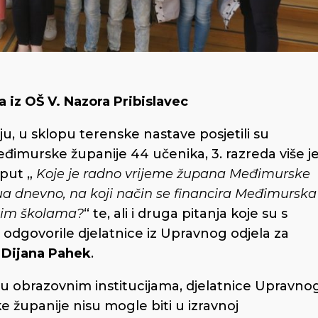
 iz OŠ V. Nazora Pribislavec
u, u sklopu terenske nastave posjetili su
eđimurske županije 44 učenika, 3. razreda više j
oput „
Koje je radno vrijeme župana Međimurske
jua dnevno, na koji način se financira Međimurska
kim školama?
“ te, ali i druga pitanja koje su s
 odgovorile djelatnice iz Upravnog odjela za
i
Dijana Pahek
.
 obrazovnim institucijama, djelatnice Upravno
 županije nisu mogle biti u izravnoj