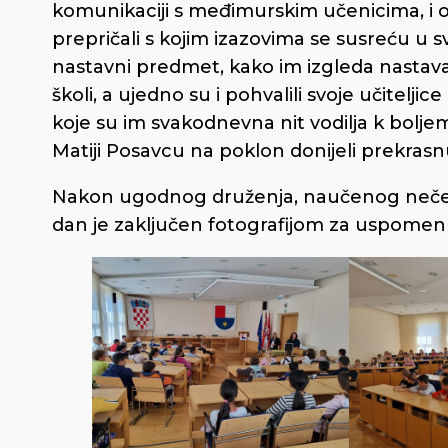
komunikaciji s međimurskim učenicima, i on
prepričali s kojim izazovima se susreću u 
nastavni predmet, kako im izgleda nastava…
školi, a ujedno su i pohvalili svoje učiteljice
koje su im svakodnevna nit vodilja k bolj
Matiji Posavcu na poklon donijeli prekrasnu
Nakon ugodnog druženja, naučenog nečeg 
dan je zaključen fotografijom za uspomen