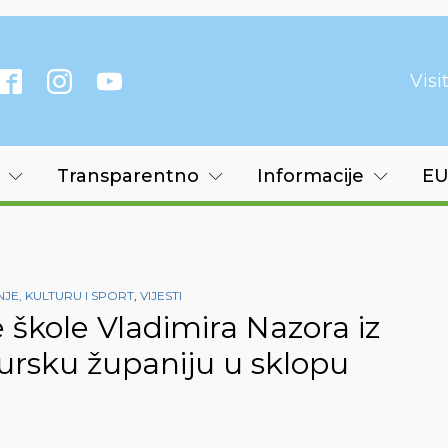
Vis
Transparentno
Informacije
EU
E, KULTURU I SPORT
,
VIJESTI
 škole Vladimira Nazora iz
mursku županiju u sklopu