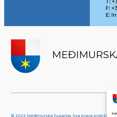
T: +
F: +
E: 
Kak
© 2022 Međimurska županija. Sva prava pridržana.