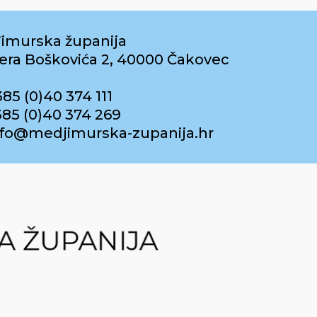
imurska županija
era Boškovića 2, 40000 Čakovec
385 (0)40 374 111
385 (0)40 374 269
info@medjimurska-zupanija.hr