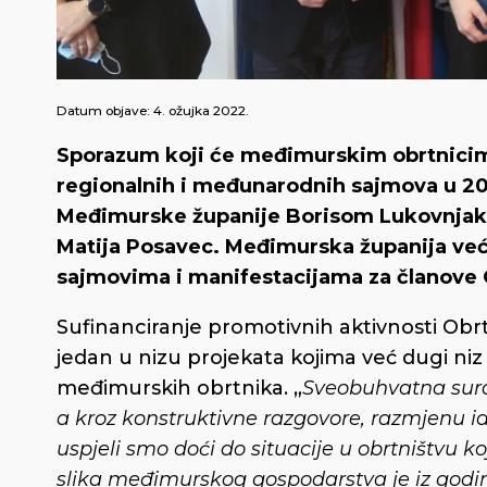
Datum objave:
4. ožujka 2022.
Sporazum koji će međimurskim obrtnicim
regionalnih i međunarodnih sajmova u 2
Međimurske županije Borisom Lukovnjak
Matija Posavec. Međimurska županija već 
sajmovima i manifestacijama za članove
Sufinanciranje promotivnih aktivnosti O
jedan u nizu projekata kojima već dugi n
međimurskih obrtnika. „
Sveobuhvatna surad
a kroz konstruktivne razgovore, razmjenu
uspjeli smo doći do situacije u obrtništvu k
slika međimurskog gospodarstva je iz godi