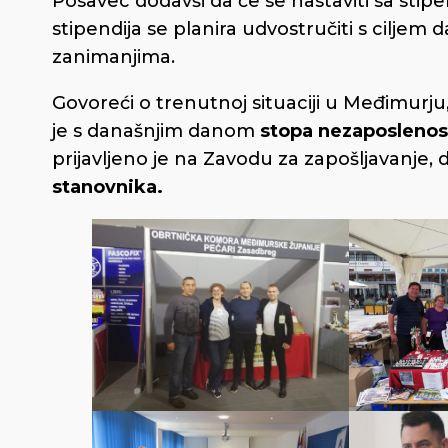
Posavec dodavši da će se nastaviti sa stip
stipendija se planira udvostručiti s ciljem
zanimanjima.
Govoreći o trenutnoj situaciji u Međimurj
je s današnjim danom
stopa nezaposlenos
prijavljeno je na Zavodu za zapošljavanje,
stanovnika.