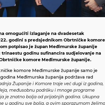
a omogućiti izlaganje na dvadesetak
022. godini s predsjednikom Obrtničke komore
om potpisao je župan Međimurske županije
trinaestu godinu sufinancira sudjelovanje na
 Obrtničke komore Međimurske županije.
brtničke komore Međimurske županije samo je
iz godina Međimurska županija podržava rad
nja Županije i Komore traje već dugi iz godina,
 ideja, međusobnu podršku i mnoge programe
oja je znatno bolja od prijašnjih godina. Ukupna
ne u godinu sve bolja, a ovim sporazumom želim