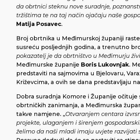
da obrtnici steknu nove suradnje, poznanst
tržištima te na taj način ojačaju naše gosp
Matija Posavec
.
Broj obrtnika u Međimurskoj županiji raste
susreću posljednjih godina, a trenutno bro
pokazatelj je da obrtništvo u Međimurju živi
Međimurske županije
Boris Lukovnjak
. M
predstaviti na sajmovima u Bjelovaru, Varažd
Križevcima, a ovih se dana predstavljaju n
Dobra suradnja Komore i Županije očituje 
obrtničkih zanimanja, a Međimurska županij
takve namjene. „
Otvaranjem centara izvrs
projekte, ulaganjem i širenjem gospodarsk
želimo da naši mladi imaju uvjete razvijat