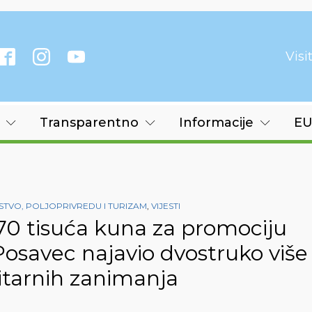
Vis
Transparentno
Informacije
EU
TVO, POLJOPRIVREDU I TURIZAM
,
VIJESTI
0 tisuća kuna za promociju
Posavec najavio dvostruko više
citarnih zanimanja