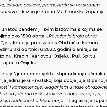
va, ostvare poslove, promoviraju se na stranim
odarstvo
.“, kazao je župan Međimurske županije
 unatoč pandemiji i svim izazovima s kojima se
jimo oko 1500 obrta. „
Povećanje broja obrta
.
“, istaknuo je predsjednik Obrtničke komore
eđimurski obrtnici u 2022. godini planiraju se
inu, Krapini, Karlovcu, Osijeku, Puli, Splitu i
a sajmu u Osijeku.
se u još jednom projektu, stipendiranju učenika
a jedina je u Hrvatskoj koja dodjeljuje stipendij
nosti i kompetencije, ulaganjem u naše obrazovn
ih zona jačamo naše strukovno obrazovanje jer
i svoju budućnost u Međimurju
.“, naglasio je župa