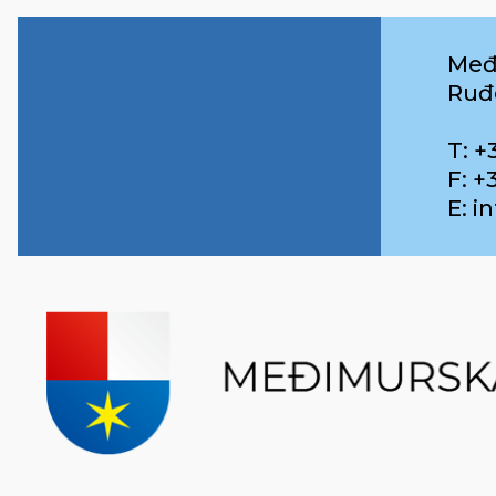
Međ
Ruđ
T: +
F: +
E: 