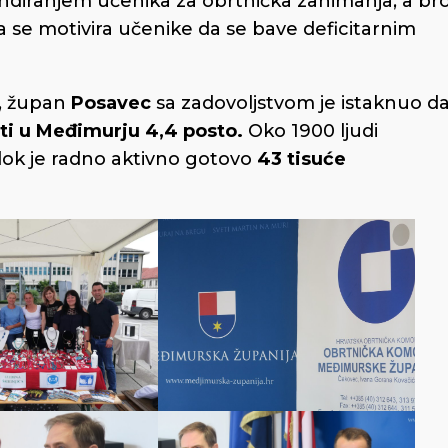
endiranjem učenika za obrtnička zanimanja, a bro
 da se motivira učenike da se bave deficitarnim
u, župan
Posavec
sa zadovoljstvom je istaknuo d
ti u Međimurju 4,4 posto.
Oko 1900 ljudi
 dok je radno aktivno gotovo
43 tisuće