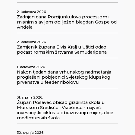
2. kolovoza 2026.
Zadnjeg dana Porcijunkulova procesijom i
misnim slavljem obilježen blagdan Gospe od
Anđela
2. kolovoza 2026.
Zamjenik župana Elvis Kralj u Uštici odao
počast romskim žrtvama Samudaripena
1. kolovoza 2026.
Nakon tjedan dana vrhunskog nadmetanja
proglašeni pobjednici Svjetskog klupskog
prvenstva u feeder ribolovu
31. srpnja 2026.
Župan Posavec obišao gradilišta škola u
Murskom Središću i Vratišincu - najveći
investicijski ciklus u obrazovanju mijenja lice
međimurskih škola
30. srpnja 2026.