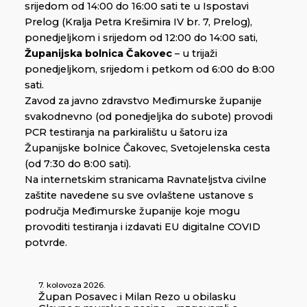
srijedom od 14:00 do 16:00 sati te u Ispostavi
Prelog (Kralja Petra Krešimira IV br. 7, Prelog),
ponedjeljkom i srijedom od 12:00 do 14:00 sati,
Županijska bolnica Čakovec
– u trijaži
ponedjeljkom, srijedom i petkom od 6:00 do 8:00
sati.
Zavod za javno zdravstvo Međimurske županije
svakodnevno (od ponedjeljka do subote) provodi
PCR testiranja na parkiralištu u šatoru iza
Županijske bolnice Čakovec, Svetojelenska cesta
(od 7:30 do 8:00 sati).
Na internetskim stranicama Ravnateljstva civilne
zaštite navedene su sve ovlaštene ustanove s
područja Međimurske županije koje mogu
provoditi testiranja i izdavati EU digitalne COVID
potvrde.
7. kolovoza 2026.
Župan Posavec i Milan Rezo u obilasku