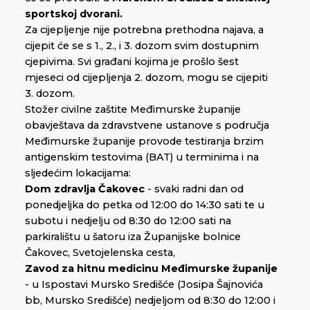
sportskoj dvorani
.
Za cijepljenje nije potrebna prethodna najava, a
cijepit će se s 1., 2., i 3. dozom svim dostupnim
cjepivima. Svi građani kojima je prošlo šest
mjeseci od cijepljenja 2. dozom, mogu se cijepiti
3. dozom.
Stožer civilne zaštite Međimurske županije
obavještava da zdravstvene ustanove s područja
Međimurske županije provode testiranja brzim
antigenskim testovima (BAT) u terminima i na
sljedećim lokacijama:
Dom zdravlja Čakovec
- svaki radni dan od
ponedjeljka do petka od 12:00 do 14:30 sati te u
subotu i nedjelju od 8:30 do 12:00 sati na
parkiralištu u šatoru iza Županijske bolnice
Čakovec, Svetojelenska cesta,
Zavod za hitnu medicinu Međimurske županije
- u Ispostavi Mursko Središće (Josipa Šajnovića
bb, Mursko Središće) nedjeljom od 8:30 do 12:00 i