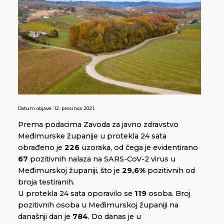
Datum objave:
12. prosinca 2021.
Prema podacima Zavoda za javno zdravstvo
Međimurske županije u protekla 24 sata
obrađeno je
226
uzoraka, od čega je evidentirano
67
pozitivnih nalaza na SARS-CoV-2 virus u
Međimurskoj županiji, što je
29,6%
pozitivnih od
broja testiranih.
U protekla 24 sata oporavilo se
119
osoba. Broj
pozitivnih osoba u Međimurskoj županiji na
današnji dan je
784
. Do danas je u