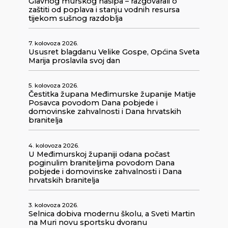
Glavnog murskog nasipa – razgovarali o
zaštiti od poplava i stanju vodnih resursa
tijekom sušnog razdoblja
7. kolovoza 2026.
Ususret blagdanu Velike Gospe, Općina Sveta
Marija proslavila svoj dan
5. kolovoza 2026.
Čestitka župana Međimurske županije Matije
Posavca povodom Dana pobjede i
domovinske zahvalnosti i Dana hrvatskih
branitelja
4. kolovoza 2026.
U Međimurskoj županiji odana počast
poginulim braniteljima povodom Dana
pobjede i domovinske zahvalnosti i Dana
hrvatskih branitelja
3. kolovoza 2026.
Selnica dobiva modernu školu, a Sveti Martin
na Muri novu sportsku dvoranu