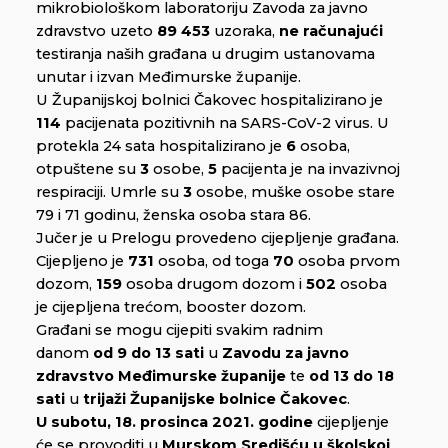
mikrobiološkom laboratoriju Zavoda za javno
zdravstvo uzeto
89 453
uzoraka,
ne računajući
testiranja naših građana u drugim ustanovama
unutar i izvan Međimurske županije.
U Županijskoj bolnici Čakovec hospitalizirano je
114
pacijenata pozitivnih na SARS-CoV-2 virus. U
protekla 24 sata hospitalizirano je
6
osoba,
otpuštene su
3
osobe,
5
pacijenta je na invazivnoj
respiraciji. Umrle su
3
osobe, muške osobe stare
79 i 71 godinu, ženska osoba stara 86.
Jučer je u Prelogu provedeno cijepljenje građana.
Cijepljeno je
731
osoba, od toga
70
osoba prvom
dozom,
159
osoba drugom dozom i
502
osoba
je cijepljena trećom, booster dozom.
Građani se mogu cijepiti svakim radnim
danom
od 9 do 13 sati
u
Zavodu za javno
zdravstvo Međimurske županije
te
od 13 do 18
sati
u
trijaži Županijske bolnice Čakovec
.
U subotu, 18. prosinca 2021. godine
cijepljenje
će se provoditi u
Murskom Središću u školskoj