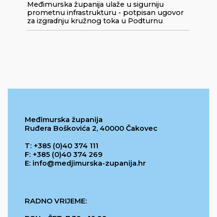
Međimurska županija ulaže u sigurniju
prometnu infrastrukturu - potpisan ugovor
za izgradnju kružnog toka u Podturnu
Međimurska županija
Ruđera Boškovića 2, 40000 Čakovec
T: +385 (0)40 374 111
F: +385 (0)40 374 269
E: info@medjimurska-zupanija.hr
RADNO VRIJEME: