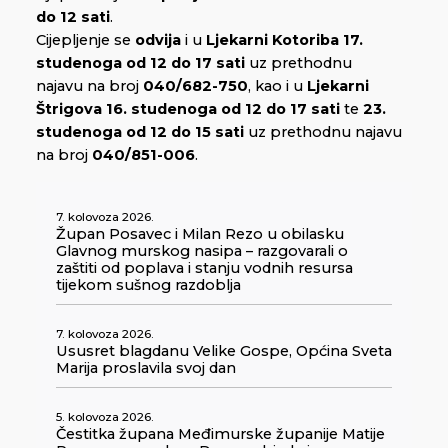
do 12 sati
.
Cijepljenje se
odvija
i u
Ljekarni Kotoriba 17.
studenoga
od 12 do 17 sati
uz prethodnu
najavu na broj
040/682-750
, kao i u
Ljekarni
Štrigova
16. studenoga od 12 do 17 sati
te
23.
studenoga od 12 do 15 sati
uz prethodnu najavu
na broj
040/851-006
.
7. kolovoza 2026.
Župan Posavec i Milan Rezo u obilasku
Glavnog murskog nasipa – razgovarali o
zaštiti od poplava i stanju vodnih resursa
tijekom sušnog razdoblja
7. kolovoza 2026.
Ususret blagdanu Velike Gospe, Općina Sveta
Marija proslavila svoj dan
5. kolovoza 2026.
Čestitka župana Međimurske županije Matije