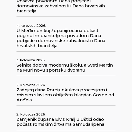
Posavca povodom Dana pobjede i
domovinske zahvalnosti i Dana hrvatskih
branitelja
4. kolovoza 2026.
U Međimurskoj županiji odana počast
poginulim braniteljima povodom Dana
pobjede i domovinske zahvalnosti i Dana
hrvatskih branitelja
3. kolovoza 2026.
Selnica dobiva modernu školu, a Sveti Martin
na Muri novu sportsku dvoranu
2. kolovoza 2026.
Zadnjeg dana Porcijunkulova procesijom i
misnim slavljem obilježen blagdan Gospe od
Anđela
2. kolovoza 2026.
Zamjenik župana Elvis Kralj u Uštici odao
počast romskim žrtvama Samudaripena