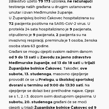
zdravstvo uzeto
79 173
uzoraka,
ne računajući
testiranja naših građana u drugim ustanovama
unutar i izvan Međimurske županije.
U Županijskoj bolnici Čakovec hospitalizirana su
72
pacijenta pozitivna na SARS-CoV-2 virus. U
protekla 24 sata hospitalizirano je
9
pacijenata,
otpušteno je
9
pacijenata,
2
pacijenta su na
invazivnoj respiraciji, preminula je
1
osoba, ženska
osoba stara 63 godine.
Građani se mogu cijepiti svakim radnim danom
od 9 do 13 sati
u
Zavodu za javno zdravstvo
Međimurske županije
,
od 13 do 18 sati
u
trijaži
Županijske bolnice Čakovec
. Također,
ove
subote, 13. studenoga
, masovno cijepljenje
provodit će se u
Prelogu
,
u školskoj sportskoj
dvorani u terminu od 9:00 do 13:30 sati
. Na
cijepljenje se dolazi bez prethodne najave. Cijepi
se s 1., 2. i 3. dozom svim dostupnim cjepivima. U
subotu, 20. studenoga
građani će se moći
cijepiti u trijaži
Županijske bolnice Čakovec od 9