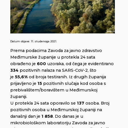
Datum objave:
11. studenoga 2021.
Prema podacima Zavoda za javno zdravstvo
Međimurske županije u protekla 24 sata
obrađeno je
600
uzoraka, od čega je evidentirano
334
pozitivnih nalaza na SARS-CoV-2, što
je
55,6%
od broja testiranih. Iz drugih županija
prijavljeno je
15
pozitivnih slučaja kod osoba s
prebivalištem/boravištem u Međimurskoj
županiji.
U protekla 24 sata oporavilo se
137
osoba. Broj
pozitivnih osoba u Međimurskoj županiji na
današnji dan je
1 858
. Do danas je u
mikrobiološkom laboratoriju Zavoda za javno