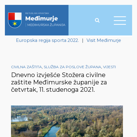
Europska regija sporta 2022.
|
Visit Međimurje
CIVILNA ZAŠTITA
,
SLUŽBA ZA POSLOVE ŽUPANA
,
VIJESTI
Dnevno izvješće Stožera civilne
zaštite Međimurske županije za
četvrtak, 11. studenoga 2021.