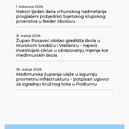
1. kolovoza 2026.
Nakon tjedan dana vrhunskog nadmetanja
proglašeni pobjednici Svjetskog klupskog
prvenstva u feeder ribolovu
31. srpnja 2026.
Župan Posavec obišao gradilišta škola u
Murskom Središću i Vratišincu - najveći
investicijski ciklus u obrazovanju mijenja lice
međimurskih škola
30. srpnja 2026.
Međimurska županija ulaže u sigurniju
prometnu infrastrukturu - potpisan ugovor
za izgradnju kružnog toka u Podturnu