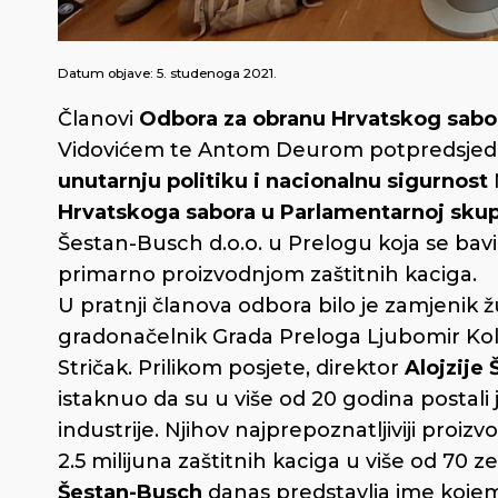
Datum objave:
5. studenoga 2021.
Članovi
Odbora za obranu Hrvatskog sabo
Vidovićem te Antom Deurom potpredsjed
unutarnju politiku i nacionalnu sigurnost
Hrvatskoga sabora u Parlamentarnoj sku
Šestan-Busch d.o.o. u Prelogu koja se bav
primarno proizvodnjom zaštitnih kaciga.
U pratnji članova odbora bilo je zamjeni
gradonačelnik Grada Preloga Ljubomir Kol
Stričak. Prilikom posjete, direktor
Alojzije 
istaknuo da su u više od 20 godina postali
industrije. Njihov najprepoznatljiviji proiz
2.5 milijuna zaštitnih kaciga u više od 70 ze
Šestan-Busch
danas predstavlja ime kojem j