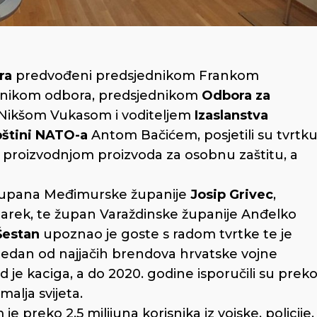
ra
predvođeni predsjednikom Frankom
nikom odbora, predsjednikom
Odbora za
Nikšom Vukasom i voditeljem
Izaslanstva
pštini NATO-a
Antom Bačićem, posjetili su tvrtk
i proizvodnjom proizvoda za osobnu zaštitu, a
k župana Međimurske županije
Josip Grivec
,
arek, te župan Varaždinske županije Anđelko
Šestan
upoznao je goste s radom tvrtke te je
 jedan od najjačih brendova hrvatske vojne
vod je kaciga, a do 2020. godine isporučili su prek
malja svijeta.
e preko 2.5 milijuna korisnika iz vojske, policije,