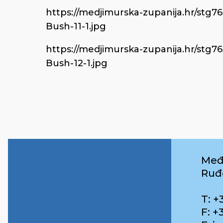
https://medjimurska-zupanija.hr/stg7
Bush-11-1.jpg
https://medjimurska-zupanija.hr/stg7
Bush-12-1.jpg
Međ
Ruđ
T: +
F: +