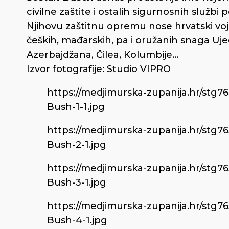
civilne zaštite i ostalih sigurnosnih službi p
Njihovu zaštitnu opremu nose hrvatski vojnic
čeških, mađarskih, pa i oružanih snaga Ujed
Azerbajdžana, Čilea, Kolumbije...
Izvor fotografije: Studio VIPRO
https://medjimurska-zupanija.hr/stg7
Bush-1-1.jpg
https://medjimurska-zupanija.hr/stg7
Bush-2-1.jpg
https://medjimurska-zupanija.hr/stg7
Bush-3-1.jpg
https://medjimurska-zupanija.hr/stg7
Bush-4-1.jpg