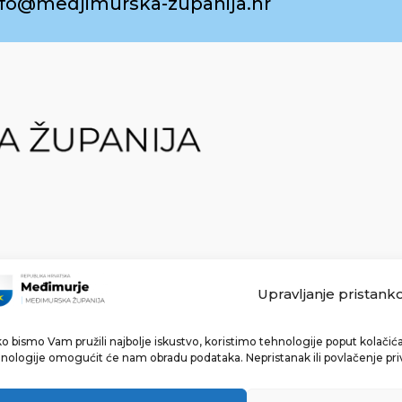
info@medjimurska-zupanija.hr
Upravljanje pristank
o bismo Vam pružili najbolje iskustvo, koristimo tehnologije poput kolačića 
Made with ❤ by bg & 3na3.
nologije omogućit će nam obradu podataka. Nepristanak ili povlačenje pri