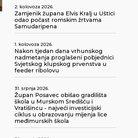
2. kolovoza 2026.
Zamjenik župana Elvis Kralj u Uštici
odao počast romskim žrtvama
Samudaripena
1. kolovoza 2026.
Nakon tjedan dana vrhunskog
nadmetanja proglašeni pobjednici
u
Svjetskog klupskog prvenstva u
feeder ribolovu
31. srpnja 2026.
Župan Posavec obišao gradilišta
škola u Murskom Središću i
Vratišincu - najveći investicijski
ciklus u obrazovanju mijenja lice
o
međimurskih škola