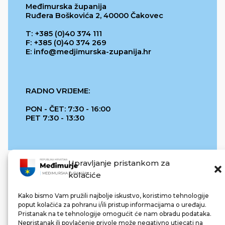
Međimurska županija
Ruđera Boškovića 2, 40000 Čakovec
T: +385 (0)40 374 111
F: +385 (0)40 374 269
E: info@medjimurska-zupanija.hr
RADNO VRIJEME:
PON - ČET: 7:30 - 16:00
PET 7:30 - 13:30
Upravljanje pristankom za
kolačiće
Kako bismo Vam pružili najbolje iskustvo, koristimo tehnologije
poput kolačića za pohranu i/ili pristup informacijama o uređaju.
Pristanak na te tehnologije omogućit će nam obradu podataka.
REPUBLIKA HRVATSKA
Nepristanak ili povlačenje privole može negativno utjecati na