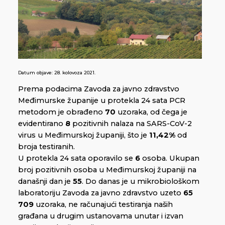
Datum objave:
28. kolovoza 2021.
Prema podacima Zavoda za javno zdravstvo
Međimurske županije u protekla 24 sata PCR
metodom je obrađeno
70
uzoraka, od čega je
evidentirano
8
pozitivnih nalaza na SARS-CoV-2
virus u Međimurskoj županiji, što je
11,42%
od
broja testiranih.
U protekla 24 sata oporavilo se
6
osoba. Ukupan
broj pozitivnih osoba u Međimurskoj županiji na
današnji dan je
55
. Do danas je u mikrobiološkom
laboratoriju Zavoda za javno zdravstvo uzeto
65
709
uzoraka, ne računajući testiranja naših
građana u drugim ustanovama unutar i izvan