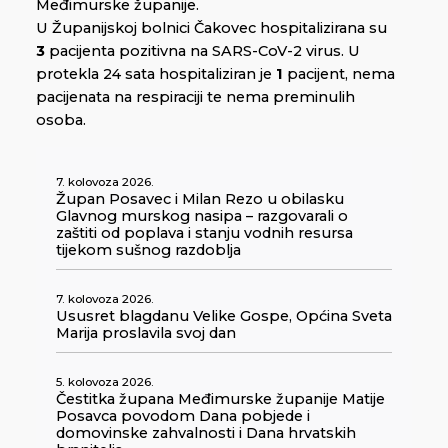
Međimurske županije.
U Županijskoj bolnici Čakovec hospitalizirana su
3
pacijenta pozitivna na SARS-CoV-2 virus. U
protekla 24 sata hospitaliziran je
1
pacijent, nema
pacijenata na respiraciji te nema preminulih
osoba.
7. kolovoza 2026.
Župan Posavec i Milan Rezo u obilasku
Glavnog murskog nasipa – razgovarali o
zaštiti od poplava i stanju vodnih resursa
tijekom sušnog razdoblja
7. kolovoza 2026.
Ususret blagdanu Velike Gospe, Općina Sveta
Marija proslavila svoj dan
5. kolovoza 2026.
Čestitka župana Međimurske županije Matije
Posavca povodom Dana pobjede i
domovinske zahvalnosti i Dana hrvatskih