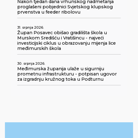
Nakon tjedan dana vrhunskog nadmetanja
proglašeni pobjednici Svjetskog klupskog
prvenstva u feeder ribolovu
31. srpnja 2026.
Župan Posavec obišao gradilišta škola u
Murskom Središću i Vratišincu - najveći
investicijski ciklus u obrazovanju mijenja lice
međimurskih škola
30. srpnja 2026.
Međimurska županija ulaže u sigurniju
prometnu infrastrukturu - potpisan ugovor
za izgradnju kružnog toka u Podturnu