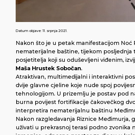
Datum objave:
11. srpnja 2021.
Nakon što je u petak manifestacijom Noć
nematerijalne baštine, tijekom posljednja 
posjetitelja koji su oduševljeni viđenim, iz
Maša Hrustek Sobočan
.
Atraktivan, multimedijalni i interaktivni p
dvije glavne cjeline koje nude spoj povije
tehnologijom. U prizemlju je postav pod na
burna povijest fortifikacije čakovečkog dv
interpretira nematerijalnu baštinu Međimu
Nakon razgledavanja Riznice Međimurja, g
uživati u prekrasnoj terasi podno zvonika na