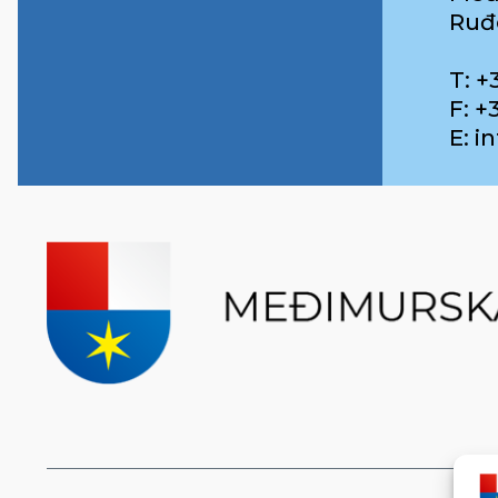
Ruđ
T: +
F: +
E: 