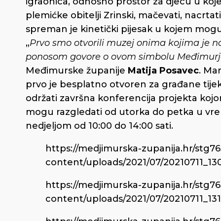
igraonica, odnosno prostor za djecu u ko
plemićke obitelji Zrinski, mačevati, nacrtat
spreman je kinetički pijesak u kojem mogu 
„
Prvo smo otvorili muzej onima kojima je na
ponosom govore o ovom simbolu Međimurja
Međimurske županije
Matija Posavec
. Ma
prvo je besplatno otvoren za građane tije
održati završna konferencija projekta kojo
mogu razgledati od utorka do petka u vre
nedjeljom od 10:00 do 14:00 sati.
https://medjimurska-zupanija.hr/stg7
content/uploads/2021/07/20210711_130
https://medjimurska-zupanija.hr/stg7
content/uploads/2021/07/20210711_131