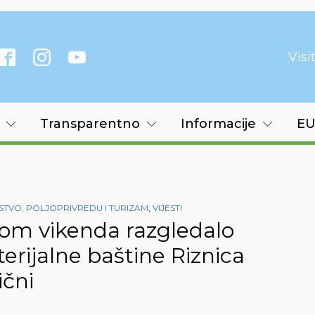
Vis
Transparentno
Informacije
EU
TVO, POLJOPRIVREDU I TURIZAM
,
VIJESTI
kom vikenda razgledalo
rijalne baštine Riznica
ični