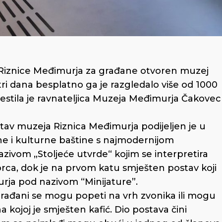
 Riznice Međimurja za građane otvoren muzej
tri dana besplatno ga je razgledalo više od 1000
vijestila je ravnateljica Muzeja Međimurja Čakovec
ostav muzeja Riznica Međimurja podijeljen je u
sne i kulturne baštine s najmodernijom
zivom „Stoljeće utvrde“ kojim se interpretira
orca, dok je na prvom katu smješten postav koji
rja pod nazivom “Minijature”.
rađani se mogu popeti na vrh zvonika ili mogu
 kojoj je smješten kafić. Dio postava čini