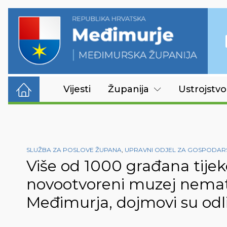
Vijesti
Županija
Ustrojstvo
SLUŽBA ZA POSLOVE ŽUPANA
,
UPRAVNI ODJEL ZA GOSPODARS
Više od 1000 građana tije
novootvoreni muzej nemate
Međimurja, dojmovi su odl