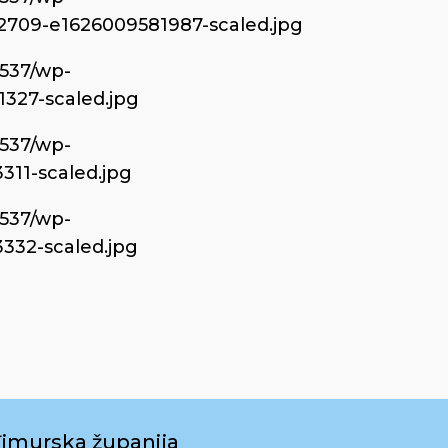
2709-e1626009581987-scaled.jpg
6537/wp-
1327-scaled.jpg
6537/wp-
311-scaled.jpg
6537/wp-
332-scaled.jpg
imurska županija