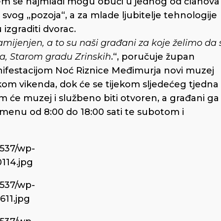
jem se najmlađi mogu obući u jednog od članova
i svog „pozoja“, a za mlade ljubitelje tehnologije
izgraditi dvorac.
mijenjen, a to su naši građani za koje želimo da 
, Starom gradu Zrinskih
.“, poručuje župan
nifestacijom Noć Riznice Međimurja novi muzej
kom vikenda, dok će se tijekom sljedećeg tjedna
m će muzej i službeno biti otvoren, a građani ga
menu od 8:00 do 18:00 sati te subotom i
6537/wp-
114.jpg
6537/wp-
611.jpg