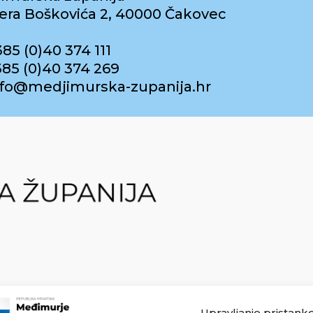
era Boškovića 2, 40000 Čakovec
385 (0)40 374 111
385 (0)40 374 269
info@medjimurska-zupanija.hr
Upravljanje pristank