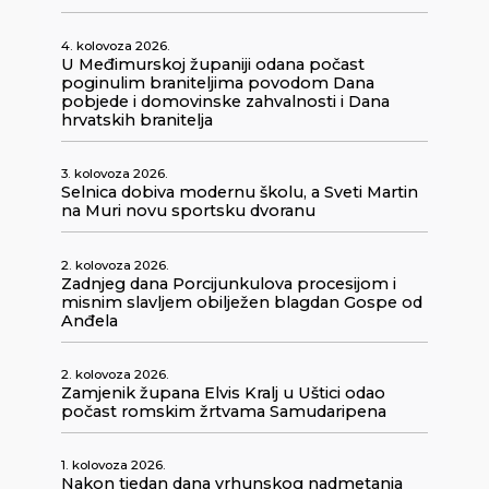
4. kolovoza 2026.
U Međimurskoj županiji odana počast
poginulim braniteljima povodom Dana
pobjede i domovinske zahvalnosti i Dana
hrvatskih branitelja
3. kolovoza 2026.
Selnica dobiva modernu školu, a Sveti Martin
na Muri novu sportsku dvoranu
2. kolovoza 2026.
Zadnjeg dana Porcijunkulova procesijom i
misnim slavljem obilježen blagdan Gospe od
Anđela
2. kolovoza 2026.
Zamjenik župana Elvis Kralj u Uštici odao
počast romskim žrtvama Samudaripena
1. kolovoza 2026.
Nakon tjedan dana vrhunskog nadmetanja