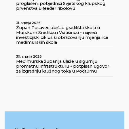
proglašeni pobjednici Svjetskog klupskog
prvenstva u feeder ribolovu
31. srpnja 2026.
Župan Posavec obišao gradilišta škola u
Murskom Središću i Vratišincu - najveći
investicijski ciklus u obrazovanju mijenja lice
međimurskih škola
30. srpnja 2026.
Međimurska županija ulaže u sigurniju
prometnu infrastrukturu - potpisan ugovor
za izgradnju kružnog toka u Podturnu