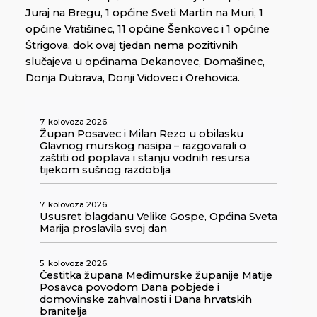
Juraj na Bregu, 1 općine Sveti Martin na Muri, 1
općine Vratišinec, 11 općine Šenkovec i 1 općine
Štrigova, dok ovaj tjedan nema pozitivnih
slučajeva u općinama Dekanovec, Domašinec,
Donja Dubrava, Donji Vidovec i Orehovica.
7. kolovoza 2026.
Župan Posavec i Milan Rezo u obilasku
Glavnog murskog nasipa – razgovarali o
zaštiti od poplava i stanju vodnih resursa
tijekom sušnog razdoblja
7. kolovoza 2026.
Ususret blagdanu Velike Gospe, Općina Sveta
Marija proslavila svoj dan
5. kolovoza 2026.
Čestitka župana Međimurske županije Matije
Posavca povodom Dana pobjede i
domovinske zahvalnosti i Dana hrvatskih
branitelja