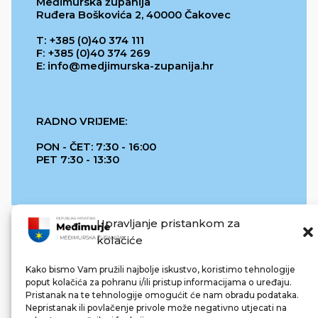
Međimurska županija
Ruđera Boškovića 2, 40000 Čakovec
T: +385 (0)40 374 111
F: +385 (0)40 374 269
E: info@medjimurska-zupanija.hr
RADNO VRIJEME:
PON - ČET: 7:30 - 16:00
PET 7:30 - 13:30
Upravljanje pristankom za
kolačiće
Kako bismo Vam pružili najbolje iskustvo, koristimo tehnologije
poput kolačića za pohranu i/ili pristup informacijama o uređaju.
Pristanak na te tehnologije omogućit će nam obradu podataka.
REPUBLIKA HRVATSKA
Nepristanak ili povlačenje privole može negativno utjecati na