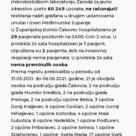
mikrobiološkom laboratoriju Zavoda za javno
zdravstvo uzeto
60 249
uzoraka,
ne računajući
testiranja naših građana u drugim ustanovama
unutar i izvan Međimurske županije.
U Županijskoj bolnici Čakovec hospitalizirano je
29
pacijenata pozitivnih na SARS-CoV-2 virus. U
protekla 24 sata hospitaliziran je
1
pacijent,
otpuštena su
2
pacijenta, dok na invazivnoj
respiraciji nema pacijenata. U protekla 24 sata
nema preminulih osoba
.
Prema mjestu prebivališta u periodu od
31.05.2021. do 06.06.2021. godine, 21 je oboljela
osoba na području grada Čakovca, 2 na području
grada Mursko Središća, 2 na području grada
Preloga, 2 na području općine Belica, 3 općine
Donji Kraljevec, 6 općine Goričan, 2 općine Gornji
Mihaljevec, 1 općine Kotoriba, 4 općine Mala
Subotica, 8 općine Nedelišće, 1 općine Podturen,
2 općine Pribislavec, 2 općine Selnica, 1 općine
Strahoninec, 1 općine Sveta Marija, 17 općine Sveti