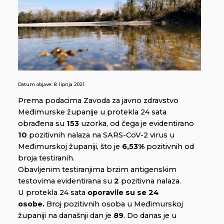
Datum objave:
8. lipnja 2021.
Prema podacima Zavoda za javno zdravstvo
Međimurske županije u protekla 24 sata
obrađena su
153
uzorka, od čega je evidentirano
10
pozitivnih nalaza na SARS-CoV-2 virus u
Međimurskoj županiji, što je
6,53%
pozitivnih od
broja testiranih.
Obavljenim testiranjima brzim antigenskim
testovima evidentirana su
2
pozitivna nalaza.
U protekla 24 sata
oporavile su se 24
osobe.
Broj pozitivnih osoba u Međimurskoj
županiji na današnji dan je
89
. Do danas je u