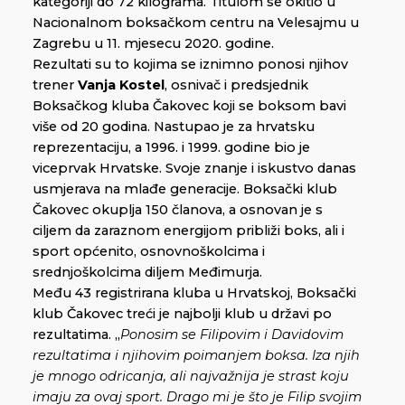
kategoriji do 72 kilograma. Titulom se okitio u
Nacionalnom boksačkom centru na Velesajmu u
Zagrebu u 11. mjesecu 2020. godine.
Rezultati su to kojima se iznimno ponosi njihov
trener
Vanja Kostel
, osnivač i predsjednik
Boksačkog kluba Čakovec koji se boksom bavi
više od 20 godina. Nastupao je za hrvatsku
reprezentaciju, a 1996. i 1999. godine bio je
viceprvak Hrvatske. Svoje znanje i iskustvo danas
usmjerava na mlađe generacije. Boksački klub
Čakovec okuplja 150 članova, a osnovan je s
ciljem da zaraznom energijom približi boks, ali i
sport općenito, osnovnoškolcima i
srednjoškolcima diljem Međimurja.
Među 43 registrirana kluba u Hrvatskoj, Boksački
klub Čakovec treći je najbolji klub u državi po
rezultatima. „
Ponosim se Filipovim i Davidovim
rezultatima i njihovim poimanjem boksa. Iza njih
je mnogo odricanja, ali najvažnija je strast koju
imaju za ovaj sport. Drago mi je što je Filip svojim