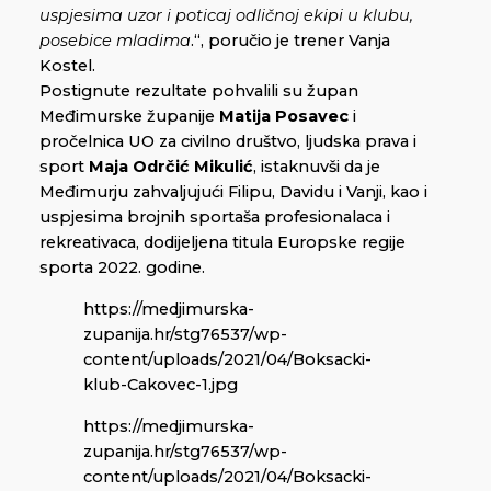
uspjesima uzor i poticaj odličnoj ekipi u klubu,
posebice mladima
.“, poručio je trener Vanja
Kostel.
Postignute rezultate pohvalili su župan
Međimurske županije
Matija Posavec
i
pročelnica UO za civilno društvo, ljudska prava i
sport
Maja Odrčić Mikulić
, istaknuvši da je
Međimurju zahvaljujući Filipu, Davidu i Vanji, kao i
uspjesima brojnih sportaša profesionalaca i
rekreativaca, dodijeljena titula Europske regije
sporta 2022. godine.
https://medjimurska-
zupanija.hr/stg76537/wp-
content/uploads/2021/04/Boksacki-
klub-Cakovec-1.jpg
https://medjimurska-
zupanija.hr/stg76537/wp-
content/uploads/2021/04/Boksacki-