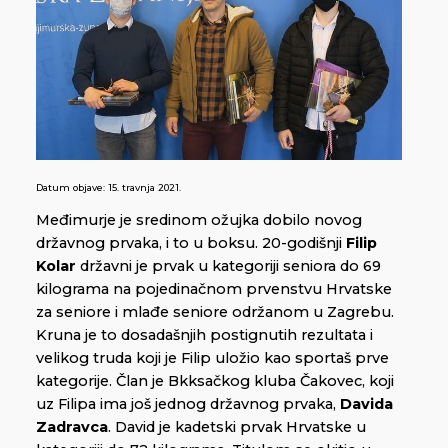
Datum objave:
15. travnja 2021.
Međimurje je sredinom ožujka dobilo novog
državnog prvaka, i to u boksu. 20-godišnji
Filip
Kolar
državni je prvak u kategoriji seniora do 69
kilograma na pojedinačnom prvenstvu Hrvatske
za seniore i mlađe seniore održanom u Zagrebu.
Kruna je to dosadašnjih postignutih rezultata i
velikog truda koji je Filip uložio kao sportaš prve
kategorije. Član je Bkksačkog kluba Čakovec, koji
uz Filipa ima još jednog državnog prvaka,
Davida
Zadravca
. David je kadetski prvak Hrvatske u