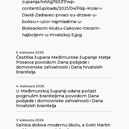
zupanija.hr/stg76537/wp-
content/uploads/2021/04/Filip-Kolar-i-
David-Zadravec-prvaci-su-drzave-u-
boksu-i-uzor-najmladima-u-
Boksackom-klubu-Cakovec-trecem-
najboljem-u-Hrvatskoj-5.jpg
5. kolovoza 2026.
Čestitka župana Međimurske županije Matije
Posavca povodom Dana pobjede i
domovinske zahvalnosti i Dana hrvatskih
branitelja
4. kolovoza 2026.
U Međimurskoj županiji odana počast
poginulim braniteljima povodom Dana
pobjede i domovinske zahvalnosti i Dana
hrvatskih branitelja
3. kolovoza 2026.
Selnica dobiva modernu školu, a Sveti Martin