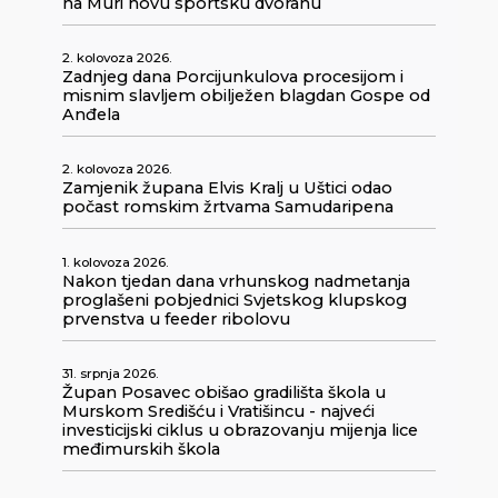
na Muri novu sportsku dvoranu
2. kolovoza 2026.
Zadnjeg dana Porcijunkulova procesijom i
misnim slavljem obilježen blagdan Gospe od
Anđela
2. kolovoza 2026.
Zamjenik župana Elvis Kralj u Uštici odao
počast romskim žrtvama Samudaripena
1. kolovoza 2026.
Nakon tjedan dana vrhunskog nadmetanja
proglašeni pobjednici Svjetskog klupskog
prvenstva u feeder ribolovu
31. srpnja 2026.
Župan Posavec obišao gradilišta škola u
Murskom Središću i Vratišincu - najveći
investicijski ciklus u obrazovanju mijenja lice
međimurskih škola