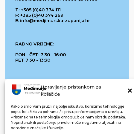
T: +385 (0)40 374 111
F: +385 (0)40 374 269
E: info@medjimurska-zupanija.hr
RADNO VRIJEME:
PON - ČET: 7:30 - 16:00
PET 7:30 - 13:30
Upravljanje pristankom za
kolačiće
Kako bismo Vam pružili najbolje iskustvo, koristimo tehnologije
poput kolačića za pohranu i/ili pristup informacijama o uređaju.
Pristanak na te tehnologije omogućit će nam obradu podataka.
REPUBLIKA HRVATSKA
Nepristanak ili povlačenje privole može negativno utjecati na
određene značajke i funkcije.