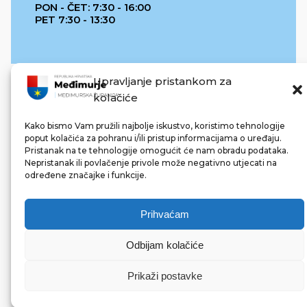
PON - ČET: 7:30 - 16:00
PET 7:30 - 13:30
Upravljanje pristankom za
kolačiće
Kako bismo Vam pružili najbolje iskustvo, koristimo tehnologije
poput kolačića za pohranu i/ili pristup informacijama o uređaju.
Pristanak na te tehnologije omogućit će nam obradu podataka.
REPUBLIKA HRVATSKA
Nepristanak ili povlačenje privole može negativno utjecati na
određene značajke i funkcije.
Prihvaćam
Odbijam kolačiće
© 2022 Međimurska županija. Sva prava pridržana.
Made with ❤ by bg & 3na3.
Prikaži postavke