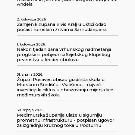
Anđela
2. kolovoza 2026.
Zamjenik župana Elvis Kralj u Uštici odao
počast romskim žrtvama Samudaripena
1. kolovoza 2026.
Nakon tjedan dana vrhunskog nadmetanja
proglašeni pobjednici Svjetskog klupskog
prvenstva u feeder ribolovu
31. srpnja 2026.
Župan Posavec obišao gradilišta škola u
Murskom Središću i Vratišincu - najveći
investicijski ciklus u obrazovanju mijenja lice
međimurskih škola
30. srpnja 2026.
Međimurska županija ulaže u sigurniju
prometnu infrastrukturu - potpisan ugovor
za izgradnju kružnog toka u Podturnu