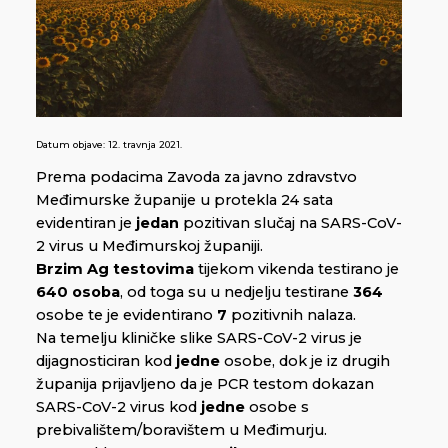
Datum objave:
12. travnja 2021.
Prema podacima Zavoda za javno zdravstvo
Međimurske županije u protekla 24 sata
evidentiran je
jedan
pozitivan slučaj na SARS-CoV-
2 virus u Međimurskoj županiji.
Brzim Ag testovima
tijekom vikenda testirano je
640 osoba
, od toga su u nedjelju testirane
364
osobe te je evidentirano
7
pozitivnih nalaza.
Na temelju kliničke slike SARS-CoV-2 virus je
dijagnosticiran kod
jedne
osobe, dok je iz drugih
županija prijavljeno da je PCR testom dokazan
SARS-CoV-2 virus kod
jedne
osobe s
prebivalištem/boravištem u Međimurju.