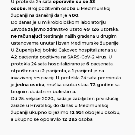
U protekla 24 sata
oporavile su se 53
osobe.
Broj pozitivnih osoba u Međimurskoj
županiji na današnji dan je
400
.
Do danas je u mikrobiološkom laboratoriju
Zavoda za javno zdravstvo uzeto
49 126
uzoraka,
ne računajući
testiranja naših građana u drugim
ustanovama unutar i izvan Međimurske županije.
U Županijskoj bolnici Čakovec hospitalizirana su
42
pacijenta pozitivna na SARS-CoV-2 virus. U
protekla 24 sata hospitalizirano je
6
pacijenata,
otpuštena su
2
pacijenta, a
1
pacijent je na
invazivnoj respiraciji. U protekla 24 sata preminula
je
jedna osoba
, muška osoba stara
72 godine
sa
brojnim dodatnim bolestima.
Od 25. veljače 2020., kada je zabilježen prvi slučaj
zaraze u Hrvatskoj, do danas u Međimurskoj
županiji ukupno bilježimo
12 951
oboljelu osobu,
a ukupno se oporavilo
12 295
osoba.