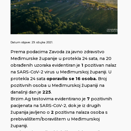
Datum objave:
29. ožujka 2021.
Prema podacima Zavoda za javno zdravstvo
Međimurske županije u protekla 24 sata, na 20
obrađenih uzoraka evidentiran je
1
pozitivan nalaz
na SARS-CoV-2 virus u Međimurskoj županiji. U
protekla 24 sata
oporavilo se 16 osoba.
Broj
pozitivnih osoba u Međimurskoj županiji na
današnji dan je
225
.
Brzim Ag testovima evidentirano je
7
pozitivnih
pacijenata na SARS-CoV-2, dok je iz drugih
županija javljeno o
2
pozitivna nalaza osoba s
prebivalištem/boravištem u Međimurskoj
županiji.