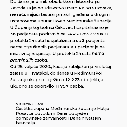
Do danas je u mikrobiološkom laboratoriju
Zavoda za javno zdravstvo uzeto
46 383
uzoraka,
ne računajući
testiranja naših građana u drugim
ustanovama unutar i izvan Međimurske županije.
U Županijskoj bolnici Čakovec hospitalizirano je
36
pacijenata pozitivnih na SARS-CoV-2 virus. U
protekla 24 sata hospitalizirana su
3
pacijenta,
nema otpuštenih pacijenata, a
1
pacijent je na
invazivnoj respiraciji. U protekla 24 sata
nema
preminulih osoba.
Od 25. veljače 2020., kada je zabilježen prvi slučaj
zaraze u Hrvatskoj, do danas u Međimurskoj
županiji ukupno bilježimo
12 273
oboljelih, a
ukupno se oporavilo
11 797
osoba.
5. kolovoza 2026.
Čestitka župana Međimurske županije Matije
Posavca povodom Dana pobjede i
domovinske zahvalnosti i Dana hrvatskih
branitelja