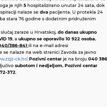
oga je njih
5
hospitalizirano unutar 24 sata, dok
spiraciji nalaze se
dva
pacijenta. U protekla 24
a stara 76 godine s dodatnim pridruženim
i slučaj zaraze u Hrvatskoj,
do danas ukupno
VID 19
, a
ukupno
se oporavilo 10 922 osoba.
040/386-841
ili na e-mail adresi
te se nalaze na web stranici Zavoda za javno
w.zzjz-ck.hr/
.
Pozivni centar
je na broju
040 38
ključivo
subotom i nedjeljom.
Pozivni centar
72-372
.