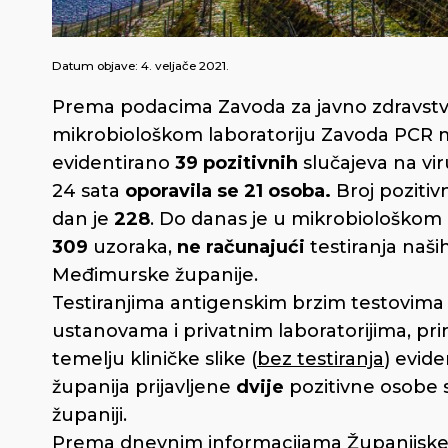
Datum objave:
4. veljače 2021.
Prema podacima Zavoda za javno zdravstv
mikrobiološkom laboratoriju Zavoda PCR 
evidentirano
39 pozitivnih
slučajeva na vi
24 sata
oporavila se 21 osoba.
Broj pozitiv
dan je
228
. Do danas je u mikrobiološkom 
309
uzoraka,
ne računajući
testiranja naš
Međimurske županije.
Testiranjima antigenskim brzim testovima 
ustanovama i privatnim laboratorijima, pri
temelju kliničke slike (
bez testiranja
) evid
županija prijavljene
dvije
pozitivne osobe s
županiji.
Prema dnevnim informacijama Županijske 