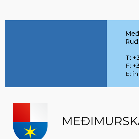
Međ
Ruđ
T: +
F: +
E: 