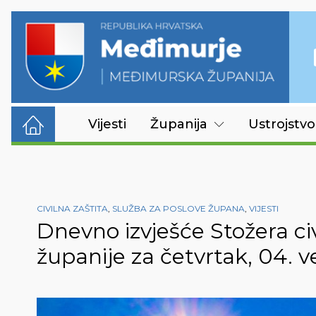
Vijesti
Županija
Ustrojstvo
CIVILNA ZAŠTITA
,
SLUŽBA ZA POSLOVE ŽUPANA
,
VIJESTI
Dnevno izvješće Stožera ci
županije za četvrtak, 04. v