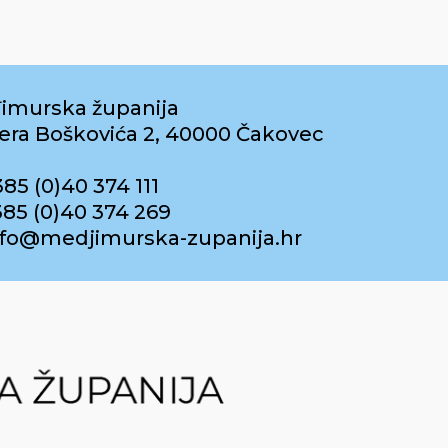
imurska županija
era Boškovića 2, 40000 Čakovec
385 (0)40 374 111
385 (0)40 374 269
info@medjimurska-zupanija.hr