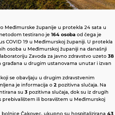
o Međimurske županije u protekla 24 sata u
metodom testirano je
164 osoba
od čega je
rus COVID 19 u Međimurskoj županiji. U protekla
nih osoba u Međimurskoj županiji na današnji
laboratoriju Zavoda za javno zdravstvo uzeto
38
ih građana u drugim ustanovama unutar i izvan
koji se obavljaju u drugim zdravstvenim
mljena je informacija o
2
pozitivna slučaja. Na
entirana su
3
pozitivna slučaja, dok su iz drugih
 prebivalištem ili boravištem u Međimurskoj
bolnice Čakovec, ukupno su hospitalizirana
43