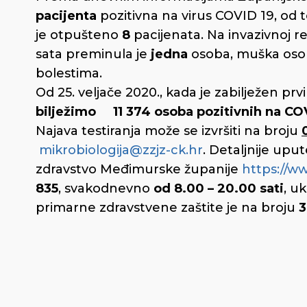
pacijenta
pozitivna na virus COVID 19, od t
je otpušteno
8
pacijenata. Na invazivnoj re
sata preminula je
jedna
osoba, muška osob
bolestima.
Od 25. veljače 2020., kada je zabilježen prv
bilježimo 11 374 osoba pozitivnih na CO
Najava testiranja može se izvršiti na broju
mikrobiologija@zzjz-ck.hr
. Detaljnije upu
zdravstvo Međimurske županije
https://ww
835
, svakodnevno
od 8.00 – 20.00 sati
, u
primarne zdravstvene zaštite je na broju
3