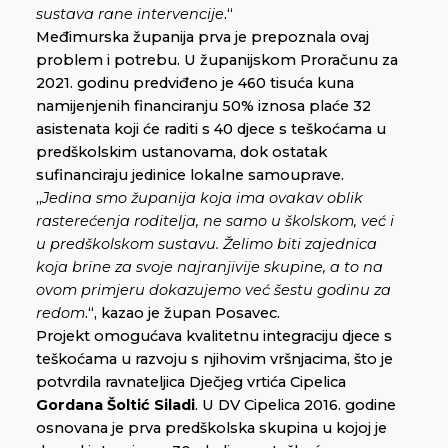
sustava rane intervencije
.“
Međimurska županija prva je prepoznala ovaj
problem i potrebu. U županijskom Proračunu za
2021. godinu predviđeno je 460 tisuća kuna
namijenjenih financiranju 50% iznosa plaće 32
asistenata koji će raditi s 40 djece s teškoćama u
predškolskim ustanovama, dok ostatak
sufinanciraju jedinice lokalne samouprave.
„
Jedina smo županija koja ima ovakav oblik
rasterećenja roditelja, ne samo u školskom, već i
u predškolskom sustavu. Želimo biti zajednica
koja brine za svoje najranjivije skupine, a to na
ovom primjeru dokazujemo već šestu godinu za
redom
.“, kazao je župan Posavec.
Projekt omogućava kvalitetnu integraciju djece s
teškoćama u razvoju s njihovim vršnjacima, što je
potvrdila ravnateljica Dječjeg vrtića Cipelica
Gordana Šoltić Siladi
. U DV Cipelica 2016. godine
osnovana je prva predškolska skupina u kojoj je