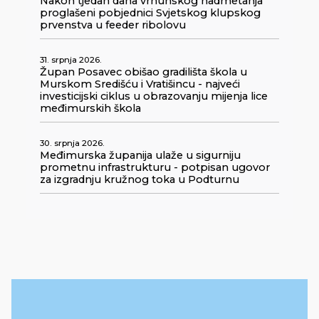
Nakon tjedan dana vrhunskog nadmetanja
proglašeni pobjednici Svjetskog klupskog
prvenstva u feeder ribolovu
31. srpnja 2026.
Župan Posavec obišao gradilišta škola u
Murskom Središću i Vratišincu - najveći
investicijski ciklus u obrazovanju mijenja lice
međimurskih škola
30. srpnja 2026.
Međimurska županija ulaže u sigurniju
prometnu infrastrukturu - potpisan ugovor
za izgradnju kružnog toka u Podturnu