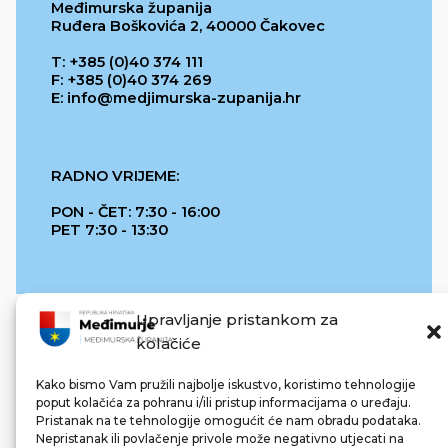
Međimurska županija
Ruđera Boškovića 2, 40000 Čakovec
T: +385 (0)40 374 111
F: +385 (0)40 374 269
E: info@medjimurska-zupanija.hr
RADNO VRIJEME:
PON - ČET: 7:30 - 16:00
PET 7:30 - 13:30
Upravljanje pristankom za
kolačiće
Kako bismo Vam pružili najbolje iskustvo, koristimo tehnologije
poput kolačića za pohranu i/ili pristup informacijama o uređaju.
Pristanak na te tehnologije omogućit će nam obradu podataka.
REPUBLIKA HRVATSKA
Nepristanak ili povlačenje privole može negativno utjecati na