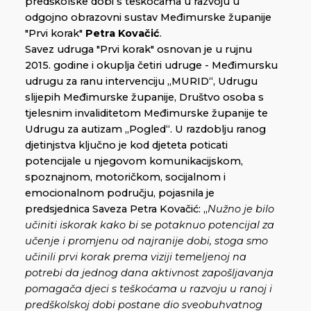
predškolske dobi s teškoćama u razvoju u
odgojno obrazovni sustav Međimurske županije
"Prvi korak"
Petra Kovačić
.
Savez udruga "Prvi korak" osnovan je u rujnu
2015. godine i okuplja četiri udruge - Međimursku
udrugu za ranu intervenciju „MURID“, Udrugu
slijepih Međimurske županije, Društvo osoba s
tjelesnim invaliditetom Međimurske županije te
Udrugu za autizam „Pogled“. U razdoblju ranog
djetinjstva ključno je kod djeteta poticati
potencijale u njegovom komunikacijskom,
spoznajnom, motoričkom, socijalnom i
emocionalnom području, pojasnila je
predsjednica Saveza Petra Kovačić: „
Nužno je bilo
učiniti iskorak kako bi se potaknuo potencijal za
učenje i promjenu od najranije dobi, stoga smo
učinili prvi korak prema viziji
temeljenoj na
potrebi da jednog dana aktivnost zapošljavanja
pomagača djeci s teškoćama u razvoju u ranoj i
predškolskoj dobi postane dio sveobuhvatnog