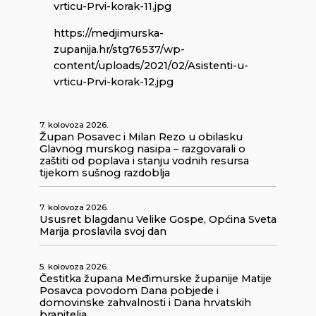
vrticu-Prvi-korak-11.jpg
https://medjimurska-
zupanija.hr/stg76537/wp-
content/uploads/2021/02/Asistenti-u-
vrticu-Prvi-korak-12.jpg
7. kolovoza 2026.
Župan Posavec i Milan Rezo u obilasku
Glavnog murskog nasipa – razgovarali o
zaštiti od poplava i stanju vodnih resursa
tijekom sušnog razdoblja
7. kolovoza 2026.
Ususret blagdanu Velike Gospe, Općina Sveta
Marija proslavila svoj dan
5. kolovoza 2026.
Čestitka župana Međimurske županije Matije
Posavca povodom Dana pobjede i
domovinske zahvalnosti i Dana hrvatskih
branitelja