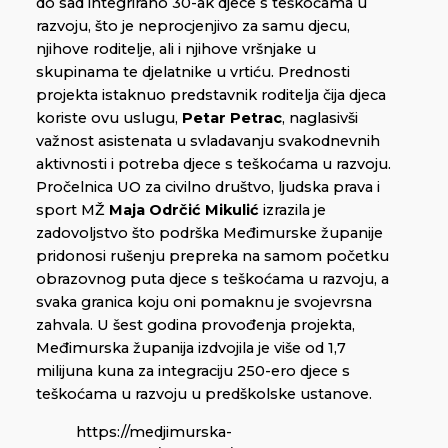
do sad integrirano 30-ak djece s teškoćama u
razvoju, što je neprocjenjivo za samu djecu,
njihove roditelje, ali i njihove vršnjake u
skupinama te djelatnike u vrtiću. Prednosti
projekta istaknuo predstavnik roditelja čija djeca
koriste ovu uslugu,
Petar Petrac
, naglasivši
važnost asistenata u svladavanju svakodnevnih
aktivnosti i potreba djece s teškoćama u razvoju.
Pročelnica UO za civilno društvo, ljudska prava i
sport MŽ
Maja Odrčić Mikulić
izrazila je
zadovoljstvo što podrška Međimurske županije
pridonosi rušenju prepreka na samom početku
obrazovnog puta djece s teškoćama u razvoju, a
svaka granica koju oni pomaknu je svojevrsna
zahvala. U šest godina provođenja projekta,
Međimurska županija izdvojila je više od 1,7
milijuna kuna za integraciju 250-ero djece s
teškoćama u razvoju u predškolske ustanove.
https://medjimurska-