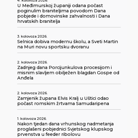
4. kolovoza 2026.
U Međimurskoj županiji odana počast
poginulim braniteljima povodom Dana
pobjede i domovinske zahvalnosti i Dana
hrvatskih branitelja
3. kolovoza 2026.
Selnica dobiva modernu školu, a Sveti Martin
na Muri novu sportsku dvoranu
2. kolovoza 2026.
Zadnjeg dana Porcijunkulova procesijom i
misnim slavljem obilježen blagdan Gospe od
Anđela
2. kolovoza 2026.
Zamjenik župana Elvis Kralj u Uštici odao
počast romskim žrtvama Samudaripena
1. kolovoza 2026.
Nakon tjedan dana vrhunskog nadmetanja
proglašeni pobjednici Svjetskog klupskog
prvenstva u feeder ribolovu