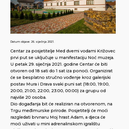
Datum objave:
26. siječnja 2021.
Centar za posjetitelje Med dvemi vodami Križovec
prvi put se uključuje u manifestaciju Noć muzeja.
U petak 29. siječnja 2021. godine Centar će biti
otvoren od 18 sati do 1 sat iza ponoći. Organizirat
će se besplatno stručno vođenje kroz galerijski
postav Mura i Drava svaki puni sat (18:00, 19:00,
20:00, 21:00, 22:00, 23:00, 00:00) za grupu od
najviše 20 osoba.
Dio događanja bit će realiziran na otvorenom, na
Trgu međimurske prirode. Posjetitelji će moći
razgledati brvnaru Moj hrast Adam, a djeca će
moći uživati u mini adrenalinskom igralištu