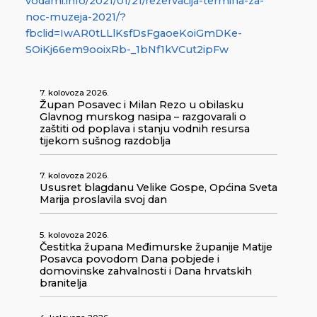
vodami.info/2021/01/21/rezervacija-termina-za-
noc-muzeja-2021/?
fbclid=IwAR0tLLlKsfDsFgaoeKoiGmDKe-
SOiKj66em9ooixRb-_1bNf1kVCut2ipFw
7. kolovoza 2026.
Župan Posavec i Milan Rezo u obilasku
Glavnog murskog nasipa – razgovarali o
zaštiti od poplava i stanju vodnih resursa
tijekom sušnog razdoblja
7. kolovoza 2026.
Ususret blagdanu Velike Gospe, Općina Sveta
Marija proslavila svoj dan
5. kolovoza 2026.
Čestitka župana Međimurske županije Matije
Posavca povodom Dana pobjede i
domovinske zahvalnosti i Dana hrvatskih
branitelja