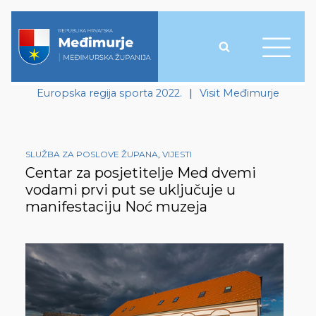
Europska regija sporta 2022.
|
Visit Međimurje
SLUŽBA ZA POSLOVE ŽUPANA
,
VIJESTI
Centar za posjetitelje Med dvemi
vodami prvi put se uključuje u
manifestaciju Noć muzeja