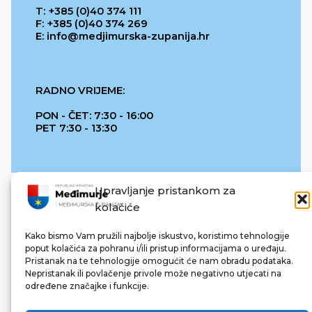
T: +385 (0)40 374 111
F: +385 (0)40 374 269
E: info@medjimurska-zupanija.hr
RADNO VRIJEME:
PON - ČET: 7:30 - 16:00
PET 7:30 - 13:30
Upravljanje pristankom za
kolačiće
Kako bismo Vam pružili najbolje iskustvo, koristimo tehnologije
poput kolačića za pohranu i/ili pristup informacijama o uređaju.
Pristanak na te tehnologije omogućit će nam obradu podataka.
REPUBLIKA HRVATSKA
Nepristanak ili povlačenje privole može negativno utjecati na
određene značajke i funkcije.