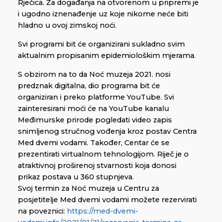
Rječica. Za događanja na otvorenom u pripremi je
i ugodno iznenađenje uz koje nikome neće biti
hladno u ovoj zimskoj noći.
Svi programi bit će organizirani sukladno svim
aktualnim propisanim epidemiološkim mjerama.
S obzirom na to da Noć muzeja 2021. nosi
predznak digitalna, dio programa bit će
organiziran i preko platforme YouTube. Svi
zainteresirani moći će na YouTube kanalu
Međimurske prirode pogledati video zapis
snimljenog stručnog vođenja kroz postav Centra
Med dvemi vodami. Također, Centar će se
prezentirati virtualnom tehnologijom. Riječ je o
atraktivnoj proširenoj stvarnosti koja donosi
prikaz postava u 360 stupnjeva.
Svoj termin za Noć muzeja u Centru za
posjetitelje Med dvemi vodami možete rezervirati
na poveznici:
https://med-dvemi-