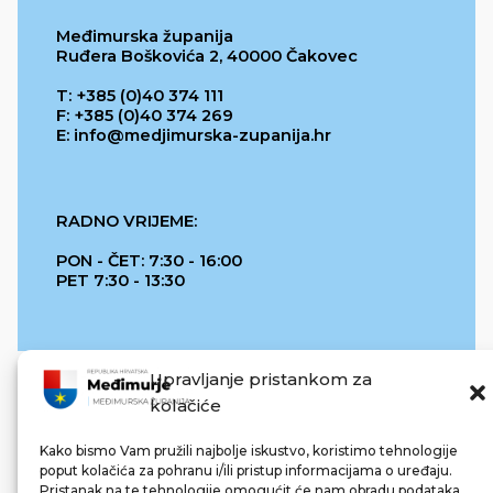
Međimurska županija
Ruđera Boškovića 2, 40000 Čakovec
T: +385 (0)40 374 111
F: +385 (0)40 374 269
E: info@medjimurska-zupanija.hr
RADNO VRIJEME:
PON - ČET: 7:30 - 16:00
PET 7:30 - 13:30
Upravljanje pristankom za
kolačiće
Kako bismo Vam pružili najbolje iskustvo, koristimo tehnologije
poput kolačića za pohranu i/ili pristup informacijama o uređaju.
Pristanak na te tehnologije omogućit će nam obradu podataka.