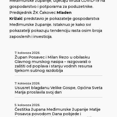
Međimurske županije, utjecaju virusa COVID-19 na
gospodarstvo i potporama za poduzetnike.
Predsjednik ŽK Čakovec
Mladen
Križaić
predstavio je pokazatelje gospodarstva
Međimurske županije. Istaknuo je kako svi
pokazatelji pokazuju tendenciju rasta osim broja
zaposlenih i investicija.
7. kolovoza 2026.
Župan Posavec i Milan Rezo u obilasku
Glavnog murskog nasipa – razgovarali o
zaštiti od poplava i stanju vodnih resursa
tijekom sušnog razdoblja
7. kolovoza 2026.
Ususret blagdanu Velike Gospe, Općina Sveta
Marija proslavila svoj dan
5. kolovoza 2026.
Čestitka župana Međimurske županije Matije
Posavca povodom Dana pobjede i