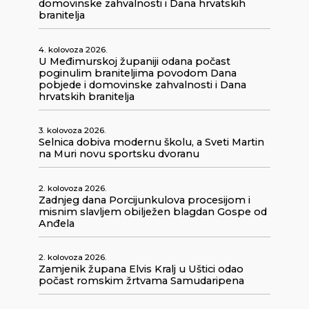
domovinske zahvalnosti i Dana hrvatskih
branitelja
4. kolovoza 2026.
U Međimurskoj županiji odana počast
poginulim braniteljima povodom Dana
pobjede i domovinske zahvalnosti i Dana
hrvatskih branitelja
3. kolovoza 2026.
Selnica dobiva modernu školu, a Sveti Martin
na Muri novu sportsku dvoranu
2. kolovoza 2026.
Zadnjeg dana Porcijunkulova procesijom i
misnim slavljem obilježen blagdan Gospe od
Anđela
2. kolovoza 2026.
Zamjenik župana Elvis Kralj u Uštici odao
počast romskim žrtvama Samudaripena