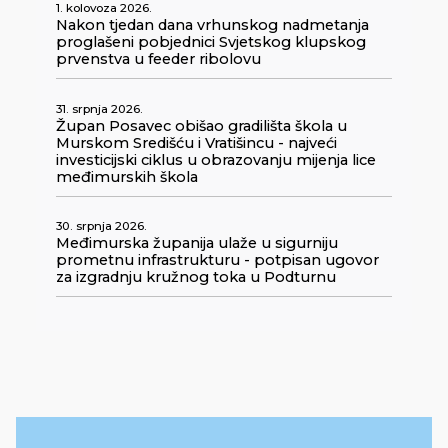
1. kolovoza 2026.
Nakon tjedan dana vrhunskog nadmetanja
proglašeni pobjednici Svjetskog klupskog
prvenstva u feeder ribolovu
31. srpnja 2026.
Župan Posavec obišao gradilišta škola u
Murskom Središću i Vratišincu - najveći
investicijski ciklus u obrazovanju mijenja lice
međimurskih škola
30. srpnja 2026.
Međimurska županija ulaže u sigurniju
prometnu infrastrukturu - potpisan ugovor
za izgradnju kružnog toka u Podturnu