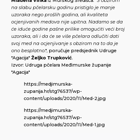
Mladena Vinka
iz Murskog Središća. "
S obzirom
na slabu pčelarsku godinu pristiglo je manje
uzoraka nego prošlih godina, ali kvaliteta
ocjenjivanih medova nije upitna. Nadamo se da
će iduće godine pašne prilike omogućiti veći broj
uzoraka, ali i da će se više pčelara odlučiti dati
svoj med na ocjenjivanje s obzirom na to da je
ono besplatno
.", poručuje predsjednik Udruge
"Agacija"
Željko Trupković
.
Izvor: Udruga pčelara Međimurske županije
"Agacija"
https://medjimurska-
zupanija.hr/stg76537/wp-
content/uploads/2020/11/Med-2.jpg
https://medjimurska-
zupanija.hr/stg76537/wp-
content/uploads/2020/11/Med-1.jpg