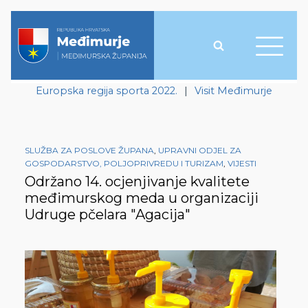
Europska regija sporta 2022.
|
Visit Međimurje
SLUŽBA ZA POSLOVE ŽUPANA
,
UPRAVNI ODJEL ZA
GOSPODARSTVO, POLJOPRIVREDU I TURIZAM
,
VIJESTI
Održano 14. ocjenjivanje kvalitete
međimurskog meda u organizaciji
Udruge pčelara "Agacija"