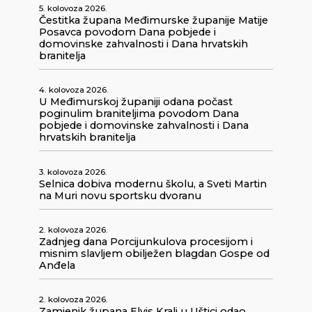
5. kolovoza 2026.
Čestitka župana Međimurske županije Matije
Posavca povodom Dana pobjede i
domovinske zahvalnosti i Dana hrvatskih
branitelja
4. kolovoza 2026.
U Međimurskoj županiji odana počast
poginulim braniteljima povodom Dana
pobjede i domovinske zahvalnosti i Dana
hrvatskih branitelja
3. kolovoza 2026.
Selnica dobiva modernu školu, a Sveti Martin
na Muri novu sportsku dvoranu
2. kolovoza 2026.
Zadnjeg dana Porcijunkulova procesijom i
misnim slavljem obilježen blagdan Gospe od
Anđela
2. kolovoza 2026.
Zamjenik župana Elvis Kralj u Uštici odao