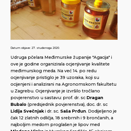
Datum objave:
27. studenoga 2020.
Udruga pčelara Međimurske županije "Agacija" i
ove je godine organizirala ocjenjivanje kvalitete
međimurskog meda. Na već 14. po redu
ocjenjivanje pristiglo je 39 uzoraka, koji su
ocijenjeni i analizirani na Agronomskom fakultetu
u Zagrebu. Ocjenjivanje je izvršilo tročlano
povjerenstvo u sastavu: prof. dr. sc
Dragan
Bubalo
(predsjednik povjerenstva), doc. dr. sc
Lidija Svečnjak
i dr. sc.
Saša Prđun
. Dodijeljeno je
čak 12 zlatnih odličja, 18 srebrnih i 9 brončanih, a
najboljim medom proglašen je lipov med