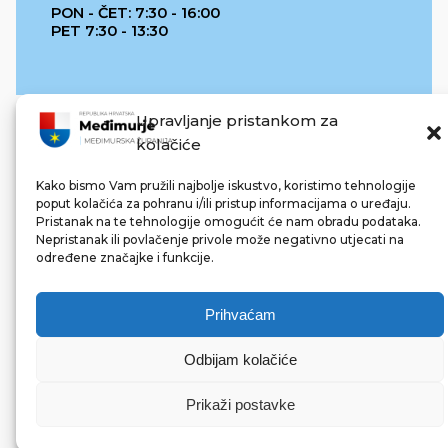
PON - ČET: 7:30 - 16:00
PET 7:30 - 13:30
Upravljanje pristankom za
kolačiće
Kako bismo Vam pružili najbolje iskustvo, koristimo tehnologije
poput kolačića za pohranu i/ili pristup informacijama o uređaju.
Pristanak na te tehnologije omogućit će nam obradu podataka.
REPUBLIKA HRVATSKA
Nepristanak ili povlačenje privole može negativno utjecati na
određene značajke i funkcije.
Prihvaćam
Odbijam kolačiće
© 2022 Međimurska županija. Sva prava pridržana.
Made with ❤ by bg & 3na3.
Prikaži postavke