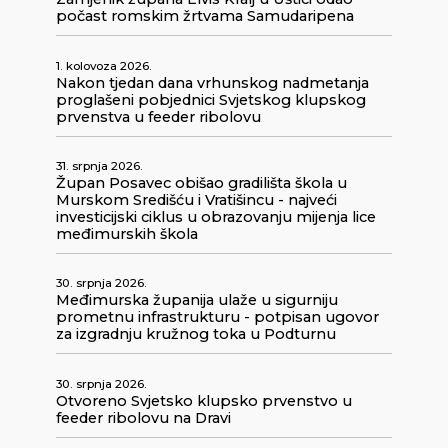
počast romskim žrtvama Samudaripena
1. kolovoza 2026.
Nakon tjedan dana vrhunskog nadmetanja
proglašeni pobjednici Svjetskog klupskog
prvenstva u feeder ribolovu
31. srpnja 2026.
Župan Posavec obišao gradilišta škola u
Murskom Središću i Vratišincu - najveći
investicijski ciklus u obrazovanju mijenja lice
međimurskih škola
30. srpnja 2026.
Međimurska županija ulaže u sigurniju
prometnu infrastrukturu - potpisan ugovor
za izgradnju kružnog toka u Podturnu
30. srpnja 2026.
Otvoreno Svjetsko klupsko prvenstvo u
feeder ribolovu na Dravi