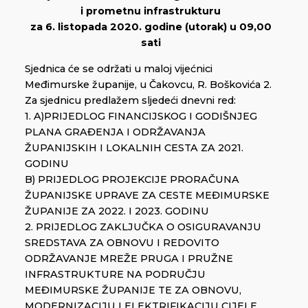
i prometnu infrastrukturu
za 6. listopada 2020. godine (utorak) u 09,00
sati
Sjednica će se održati u maloj vijećnici
Međimurske županije, u Čakovcu, R. Boškovića 2.
Za sjednicu predlažem sljedeći dnevni red:
1. A)PRIJEDLOG FINANCIJSKOG I GODIŠNJEG
PLANA GRAĐENJA I ODRŽAVANJA
ŽUPANIJSKIH I LOKALNIH CESTA ZA 2021.
GODINU
B) PRIJEDLOG PROJEKCIJE PRORAČUNA
ŽUPANIJSKE UPRAVE ZA CESTE MEĐIMURSKE
ŽUPANIJE ZA 2022. I 2023. GODINU
2. PRIJEDLOG ZAKLJUČKA O OSIGURAVANJU
SREDSTAVA ZA OBNOVU I REDOVITO
ODRŽAVANJE MREŽE PRUGA I PRUŽNE
INFRASTRUKTURE NA PODRUČJU
MEĐIMURSKE ŽUPANIJE TE ZA OBNOVU,
MODERNIZACIJU I ELEKTRIFIKACIJU CIJELE