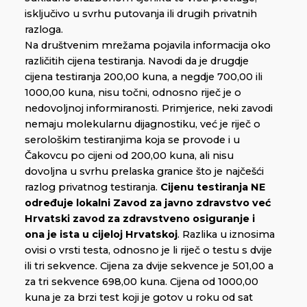
isključivo u svrhu putovanja ili drugih privatnih
razloga.
Na društvenim mrežama pojavila informacija oko
različitih cijena testiranja. Navodi da je drugdje
cijena testiranja 200,00 kuna, a negdje 700,00 ili
1000,00 kuna, nisu točni, odnosno riječ je o
nedovoljnoj informiranosti. Primjerice, neki zavodi
nemaju molekularnu dijagnostiku, već je riječ o
serološkim testiranjima koja se provode i u
Čakovcu po cijeni od 200,00 kuna, ali nisu
dovoljna u svrhu prelaska granice što je najčešći
razlog privatnog testiranja.
Cijenu testiranja NE
određuje lokalni Zavod za javno zdravstvo već
Hrvatski zavod za zdravstveno osiguranje
i
ona je ista u cijeloj Hrvatskoj
. Razlika u iznosima
ovisi o vrsti testa, odnosno je li riječ o testu s dvije
ili tri sekvence. Cijena za dvije sekvence je 501,00 a
za tri sekvence 698,00 kuna. Cijena od 1000,00
kuna je za brzi test koji je gotov u roku od sat