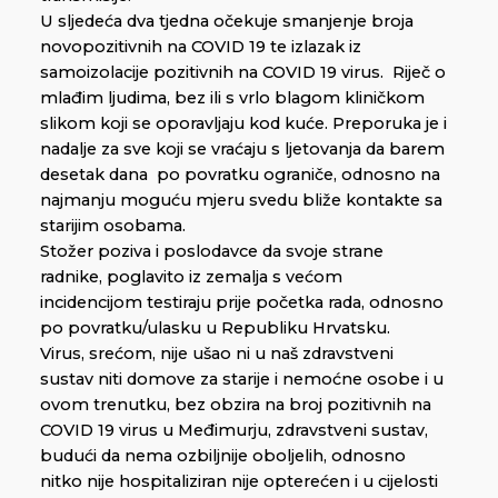
U sljedeća dva tjedna očekuje smanjenje broja
novopozitivnih na COVID 19 te izlazak iz
samoizolacije pozitivnih na COVID 19 virus. Riječ o
mlađim ljudima, bez ili s vrlo blagom kliničkom
slikom koji se oporavljaju kod kuće. Preporuka je i
nadalje za sve koji se vraćaju s ljetovanja da barem
desetak dana po povratku ograniče, odnosno na
najmanju moguću mjeru svedu bliže kontakte sa
starijim osobama.
Stožer poziva i poslodavce da svoje strane
radnike, poglavito iz zemalja s većom
incidencijom testiraju prije početka rada, odnosno
po povratku/ulasku u Republiku Hrvatsku.
Virus, srećom, nije ušao ni u naš zdravstveni
sustav niti domove za starije i nemoćne osobe i u
ovom trenutku, bez obzira na broj pozitivnih na
COVID 19 virus u Međimurju, zdravstveni sustav,
budući da nema ozbiljnije oboljelih, odnosno
nitko nije hospitaliziran nije opterećen i u cijelosti