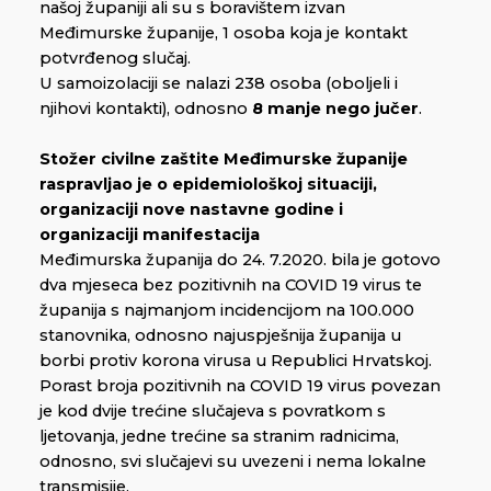
našoj županiji ali su s boravištem izvan
Međimurske županije, 1 osoba koja je kontakt
potvrđenog slučaj.
U samoizolaciji se nalazi 238 osoba (oboljeli i
njihovi kontakti), odnosno
8 manje nego jučer
.
Stožer civilne zaštite Međimurske županije
raspravljao je o epidemiološkoj situaciji,
organizaciji nove nastavne godine i
organizaciji manifestacija
Međimurska županija do 24. 7.2020. bila je gotovo
dva mjeseca bez pozitivnih na COVID 19 virus te
županija s najmanjom incidencijom na 100.000
stanovnika, odnosno najuspješnija županija u
borbi protiv korona virusa u Republici Hrvatskoj.
Porast broja pozitivnih na COVID 19 virus povezan
je kod dvije trećine slučajeva s povratkom s
ljetovanja, jedne trećine sa stranim radnicima,
odnosno, svi slučajevi su uvezeni i nema lokalne
transmisije.