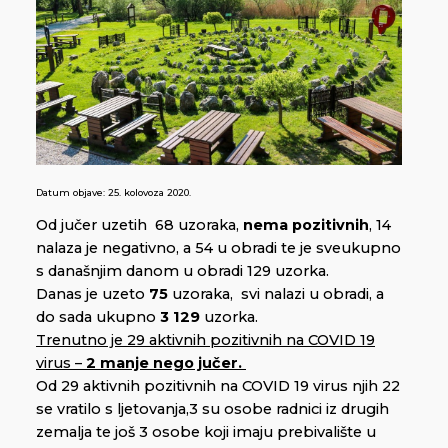
Datum objave:
25. kolovoza 2020.
Od jučer uzetih 68 uzoraka,
nema pozitivnih
, 14
nalaza je negativno, a 54 u obradi te je sveukupno
s današnjim danom u obradi 129 uzorka.
Danas je uzeto
75
uzoraka, svi nalazi u obradi, a
do sada ukupno
3 129
uzorka.
Trenutno je 29 aktivnih pozitivnih na COVID 19
virus –
2 manje nego jučer.
Od 29 aktivnih pozitivnih na COVID 19 virus njih 22
se vratilo s ljetovanja,3 su osobe radnici iz drugih
zemalja te još 3 osobe koji imaju prebivalište u