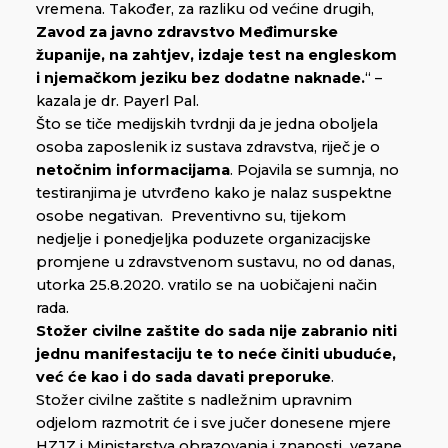
vremena. Također, za razliku od većine drugih,
Zavod za javno zdravstvo Međimurske
županije, na zahtjev, izdaje test na engleskom
i njemačkom jeziku bez dodatne naknade.
“ –
kazala je dr. Payerl Pal.
Što se tiče medijskih tvrdnji da je jedna oboljela
osoba zaposlenik iz sustava zdravstva, riječ je o
netočnim informacijama
. Pojavila se sumnja, no
testiranjima je utvrđeno kako je nalaz suspektne
osobe negativan. Preventivno su, tijekom
nedjelje i ponedjeljka poduzete organizacijske
promjene u zdravstvenom sustavu, no od danas,
utorka 25.8.2020. vratilo se na uobičajeni način
rada.
Stožer civilne zaštite do sada nije zabranio niti
jednu manifestaciju te to neće činiti ubuduće,
već će kao i do sada davati preporuke
.
Stožer civilne zaštite s nadležnim upravnim
odjelom razmotrit će i sve jučer donesene mjere
HZJZ i Ministarstva obrazovanja i znanosti vezane