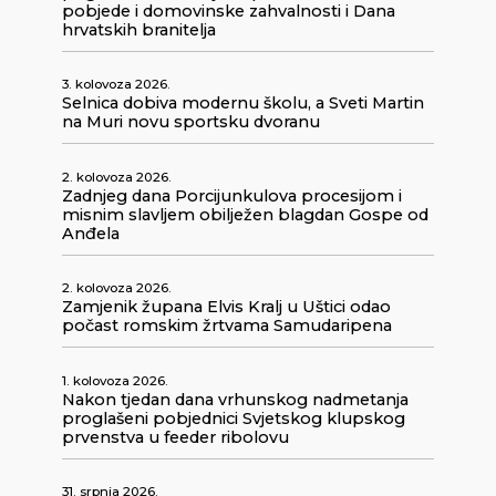
pobjede i domovinske zahvalnosti i Dana
hrvatskih branitelja
3. kolovoza 2026.
Selnica dobiva modernu školu, a Sveti Martin
na Muri novu sportsku dvoranu
2. kolovoza 2026.
Zadnjeg dana Porcijunkulova procesijom i
misnim slavljem obilježen blagdan Gospe od
Anđela
2. kolovoza 2026.
Zamjenik župana Elvis Kralj u Uštici odao
počast romskim žrtvama Samudaripena
1. kolovoza 2026.
Nakon tjedan dana vrhunskog nadmetanja
proglašeni pobjednici Svjetskog klupskog
prvenstva u feeder ribolovu
31. srpnja 2026.