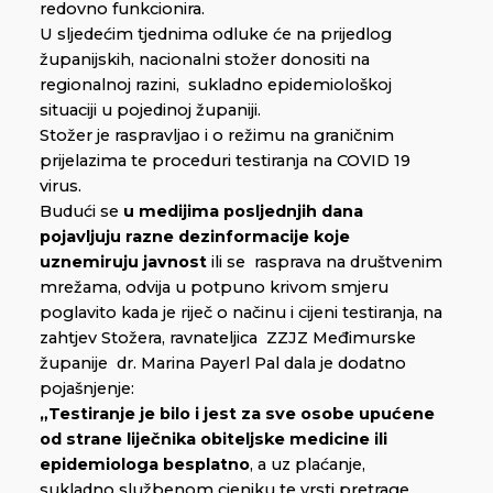
redovno funkcionira.
U sljedećim tjednima odluke će na prijedlog
županijskih, nacionalni stožer donositi na
regionalnoj razini, sukladno epidemiološkoj
situaciji u pojedinoj županiji.
Stožer je raspravljao i o režimu na graničnim
prijelazima te proceduri testiranja na COVID 19
virus.
Budući se
u medijima posljednjih dana
pojavljuju razne dezinformacije koje
uznemiruju javnost
ili se rasprava na društvenim
mrežama, odvija u potpuno krivom smjeru
poglavito kada je riječ o načinu i cijeni testiranja, na
zahtjev Stožera, ravnateljica ZZJZ Međimurske
županije dr. Marina Payerl Pal dala je dodatno
pojašnjenje:
„Testiranje je bilo i jest za sve osobe upućene
od strane liječnika obiteljske medicine ili
epidemiologa besplatno
, a uz plaćanje,
sukladno službenom cjeniku te vrsti pretrage,