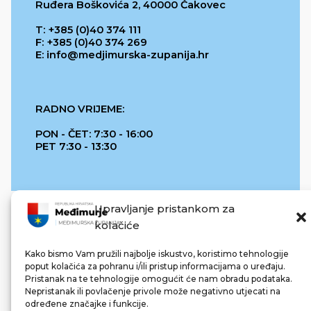
Ruđera Boškovića 2, 40000 Čakovec
T: +385 (0)40 374 111
F: +385 (0)40 374 269
E: info@medjimurska-zupanija.hr
RADNO VRIJEME:
PON - ČET: 7:30 - 16:00
PET 7:30 - 13:30
Upravljanje pristankom za
kolačiće
Kako bismo Vam pružili najbolje iskustvo, koristimo tehnologije
poput kolačića za pohranu i/ili pristup informacijama o uređaju.
Pristanak na te tehnologije omogućit će nam obradu podataka.
REPUBLIKA HRVATSKA
Nepristanak ili povlačenje privole može negativno utjecati na
određene značajke i funkcije.