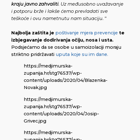
kraju javno zahvaliti
. Uz međusobno uvažavanje
i potporu brže i lakše ćemo prevladati sve
teškoće i ovu nametnutu nam situaciju
. “
Najbolja zaštita je
poštivanje mjera prevencije
te
izbjegavanje dodirivanja očiju, nosa i usta.
Podsjećamo da se osobe u samoizolaciji moraju
striktno pridržavati
uputa koje su im dane.
https://medjimurska-
zupanija.hr/stg76537/wp-
content/uploads/2020/04/Blazenka-
Novak.jpg
https://medjimurska-
zupanija.hr/stg76537/wp-
content/uploads/2020/04/Josip-
Grivec.jpg
https://medjimurska-
zupanija.hr/stg76537/wp-