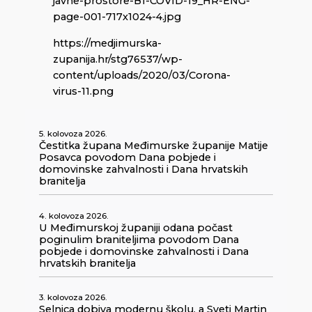
javne-prostore-B1-COVID-19_HR-ENG-
page-001-717x1024-4.jpg
https://medjimurska-
zupanija.hr/stg76537/wp-
content/uploads/2020/03/Corona-
virus-11.png
5. kolovoza 2026.
Čestitka župana Međimurske županije Matije
Posavca povodom Dana pobjede i
domovinske zahvalnosti i Dana hrvatskih
branitelja
4. kolovoza 2026.
U Međimurskoj županiji odana počast
poginulim braniteljima povodom Dana
pobjede i domovinske zahvalnosti i Dana
hrvatskih branitelja
3. kolovoza 2026.
Selnica dobiva modernu školu, a Sveti Martin