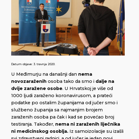
Datum objave:
3. travnja 2020.
U Međimurju na današnji dan
nema
novozaraženih
osoba tako da smo i
dalje na
dvije zaražene osobe
. U Hrvatskoj je više od
1000 ljudi zaraženo koronavirusom, a prateći
podatke po ostalim županijama od jučer smo i
službeno županija sa najmanjim brojem
zaraženih osoba pa čak i kad se povećao broj
testiranja. Također,
nema ni zaraženih liječnika
ni medicinskog osoblja.
Iz samoizolacije su izašli
svi zdravstveni radnici, a od jučer je jedan novi