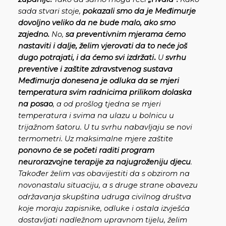
sada stvari stoje,
pokazali smo da je
Međimurje
dovoljno veliko da ne bude malo, ako smo
zajedno.
No,
sa preventivnim mjerama ćemo
nastaviti i dalje, želim vjerovati da to neće još
dugo potrajati, i da ćemo svi izdržati
.
U
svrhu
preventive i zaštite zdravstvenog sustava
Međimurja donesena je odluka da se mjeri
temperatura svim radnicima prilikom dolaska
na posao
, a od prošlog tjedna se mjeri
temperatura i svima na ulazu u bolnicu u
trijažnom šatoru. U tu svrhu nabavljaju se novi
termometri. Uz maksimalne mjere zaštite
ponovno će se početi raditi program
neurorazvojne terapije za najugroženiju djecu
.
Također želim vas obavijestiti da s obzirom na
novonastalu situaciju, a s druge strane obavezu
održavanja skupština udruga civilnog društva
koje moraju zapisnike, odluke i ostala izvješća
dostavljati nadležnom upravnom tijelu, želim