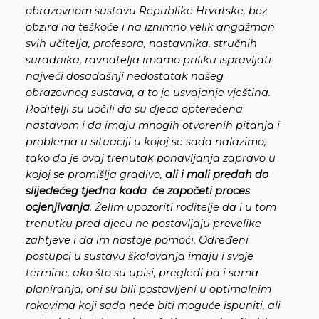
obrazovnom sustavu Republike Hrvatske, bez
obzira na teškoće i na iznimno velik angažman
svih učitelja, profesora, nastavnika, stručnih
suradnika, ravnatelja imamo priliku ispravljati
najveći dosadašnji nedostatak našeg
obrazovnog sustava, a to je usvajanje vještina.
Roditelji su uočili da su djeca opterećena
nastavom i da imaju mnogih otvorenih pitanja i
problema u situaciji u kojoj se sada nalazimo,
tako da je ovaj trenutak ponavljanja zapravo u
kojoj se promišlja gradivo,
ali i mali predah do
slijedećeg tjedna kada će započeti proces
ocjenjivanja
. Želim upozoriti roditelje da i u tom
trenutku pred djecu ne postavljaju prevelike
zahtjeve i da im nastoje pomoći. Određeni
postupci u sustavu školovanja imaju i svoje
termine, ako što su upisi, pregledi pa i sama
planiranja, oni su bili postavljeni u optimalnim
rokovima koji sada neće biti moguće ispuniti, ali