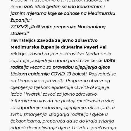
Vlade RH i usvajanja u Hrvatskom saboru, mi
ćemo
izaći idući tjedan sa vrlo konkretnim i
jasnim mjerama koje se odnose na Međimursku
županiju
.
“
ZZJZMŽ: „Poštivajte preporuke Nacionalnog
stožera!“
Ravnateljica
Zavoda za javno zdravstvo
Međimurske županije
dr.Marina Payerl Pal
rekla je: „
Zavod za javno zdravstvo Međimurske
županije posljednjih dana prima sve češće
upite
roditelja
vezano za
provedbu cijepljenja djece
tijekom epidemije COVID 19 bolesti
. Pozivajući se
na Preporuke o provedbi Programa obveznog
cijepljenja tijekom epidemije COVID-19 koje je
izdao Hrvatski zavod za javno zdravstvo,
informiramo vas da ne postoji medicinski razlog
za odgađanje redovnog cijepljenja, ali se ipak, u
svrhu smanjenja izlaganja roditelja i djece u
čekaonicama, preporuča da se do kraja svibnja
odgodi docjepljivanje djece. U svrhu sprečavanja