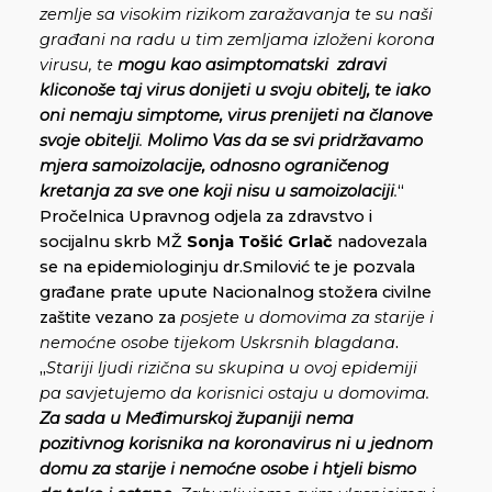
zemlje sa visokim rizikom zaražavanja te su naši
građani na radu u tim zemljama izloženi korona
virusu, te
mogu kao asimptomatski zdravi
kliconoše taj virus donijeti u svoju obitelj, te iako
oni nemaju simptome, virus prenijeti na članove
svoje obitelji
.
Molimo Vas da se svi pridržavamo
mjera samoizolacije, odnosno ograničenog
kretanja za sve one koji nisu u samoizolaciji
.
“
Pročelnica Upravnog odjela za zdravstvo i
socijalnu skrb MŽ
Sonja Tošić Grlač
nadovezala
se na epidemiologinju dr.Smilović te je pozvala
građane prate upute Nacionalnog stožera civilne
zaštite vezano za
posjete u domovima za starije i
nemoćne osobe tijekom Uskrsnih blagdana
.
„
Stariji ljudi rizična su skupina u ovoj epidemiji
pa savjetujemo da korisnici ostaju u domovima.
Za sada u Međimurskoj županiji nema
pozitivnog korisnika na koronavirus ni u jednom
domu za starije i nemoćne osobe i htjeli bismo