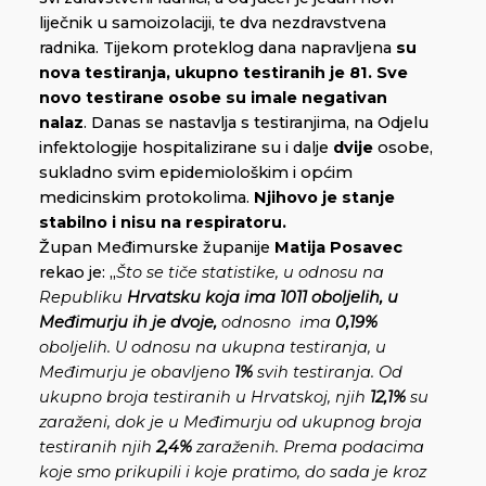
liječnik u samoizolaciji, te dva nezdravstvena
radnika. Tijekom proteklog dana napravljena
su
nova testiranja, ukupno testiranih je
81.
Sve
novo testirane osobe su imale negativan
nalaz
. Danas se nastavlja s testiranjima, na Odjelu
infektologije hospitalizirane su i dalje
dvije
osobe,
sukladno svim epidemiološkim i općim
medicinskim protokolima.
Njihovo je stanje
stabilno i nisu na respiratoru.
Župan Međimurske županije
Matija Posavec
rekao je: „
Što se tiče statistike, u odnosu na
Republiku
Hrvatsku koja ima 1011 oboljelih, u
Međimurju ih je dvoje,
odnosno ima
0,19%
oboljelih. U odnosu na ukupna testiranja, u
Međimurju je obavljeno
1%
svih testiranja. Od
ukupno broja testiranih u Hrvatskoj, njih
12,1%
su
zaraženi, dok je u Međimurju od ukupnog broja
testiranih njih
2,4%
zaraženih. Prema podacima
koje smo prikupili i koje pratimo, do sada je kroz