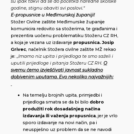
su ipak takvi da se do početka naredne školske
godine, stignu obaviti svi poslovi.“
E-propusnice u Međimurskoj županiji!
Stožer Civilne zaštite Međimurske županije
komunicira redovito sa stožerima, te građanima i
prezentira uočenu problematiku Stožeru CZ RH,
a koja je vezana uz izdavanje
propusnica.
Josip
Grivec
, načelnik Stožera civilne zaštite MŽ rekao
je: „
Imamo niz upita i prijedloga te smo saželi i
uputili prijedloge i pitanja Stožeru CZ RH.
O
svemu ćemo izvješćivati javnost sukladno
dobivenim uputama. Evo nekoliko najvažnijih:
Na temelju brojnih upita, primjedbi i
prijedloga smatra se da bi bilo
dobro
produžiti rok dosadašnjeg načina
izdavanja ili važenja propusnica
, jer je vrlo
sporo izdavanje na novi način, pa i
neuspješno uz problem da se ne navodi