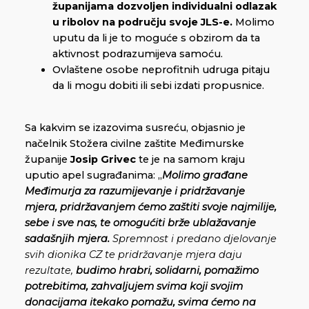
županijama dozvoljen individualni odlazak
u ribolov na području svoje JLS-e.
Molimo
uputu da li je to moguće s obzirom da ta
aktivnost podrazumijeva samoću.
Ovlaštene osobe neprofitnih udruga pitaju
da li mogu dobiti ili sebi izdati propusnice.
Sa kakvim se izazovima susreću, objasnio je
načelnik Stožera civilne zaštite Međimurske
županije
Josip Grivec
te je na samom kraju
uputio apel sugrađanima: „
Molimo građane
Međimurja za razumijevanje i pridržavanje
mjera, pridržavanjem ćemo zaštiti svoje najmilije,
sebe i sve nas, te omogućiti brže ublažavanje
sadašnjih mjera.
Spremnost i predano djelovanje
svih dionika CZ te pridržavanje mjera daju
rezultate,
budimo hrabri, solidarni, pomažimo
potrebitima, zahvaljujem svima koji svojim
donacijama itekako pomažu, svima ćemo na