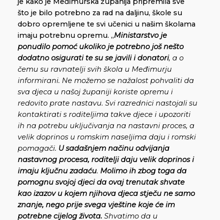
je kako je Međimurska županija pripremila sve
što je bilo potrebno za rad na daljinu, škole su
dobro opremljene te svi učenici u našim školama
imaju potrebnu opremu. „
Ministarstvo je
ponudilo pomoć ukoliko je potrebno još nešto
dodatno osigurati te su se javili i donatori
, a o
čemu su ravnatelji svih škola u Međimurju
informirani. Ne možemo se nažalost pohvaliti da
sva djeca u našoj županiji koriste opremu i
redovito prate nastavu. Svi razrednici nastojali su
kontaktirati s roditeljima takve djece i upozoriti
ih na potrebu uključivanja na nastavni proces, a
velik doprinos u romskim naseljima daju i romski
pomagači.
U sadašnjem načinu odvijanja
nastavnog procesa, roditelji daju velik doprinos i
imaju ključnu zadaću
.
Molimo ih zbog toga da
pomognu svojoj djeci da ovaj trenutak shvate
kao izazov u kojem njihova djeca stječu ne samo
znanje, nego prije svega vještine koje će im
potrebne cijelog života.
Shvatimo da u