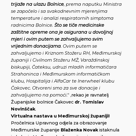
trijaže na ulazu Bolnice
, prema naputku Ministra
se započelo i sa svakodnevnim mjerenjima
temperature i analizi respiratornih simptoma
radnicima Bolnice.
Što se tiče medicinske
zaštitne opreme ona je osigurana u dovoljnoj
mjeri i ovim putem se zahvaljujemo svim
vrijednim donacijama
. Ovim putem se
zahvaljujemo i Kriznom Stožeru RH, Međimurskoj
županiji i Civilnom Stožeru MŽ, Varaždinskoj
biskupiji, Čateksu, udruzi mladih informatičara
Strahoninca i Međimurskom informatičkom
klubu, Hospitalija i AlfaCar te Inerwheel klubu
Čakovec. Otvoreni smo za sve donacije i
zahvaljujemo na pomoći
.“ ,rekao je ravnatelj
Županijske bolnice Čakovec
dr. Tomislav
Novinščak
.
Virtualna nastava u Međimurskoj županiji!
Pročelnica Upravnog odjela za obrazovanje
Međimurske županije
Blaženka Novak
istaknula