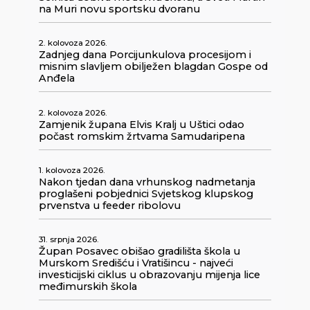
na Muri novu sportsku dvoranu
2. kolovoza 2026.
Zadnjeg dana Porcijunkulova procesijom i
misnim slavljem obilježen blagdan Gospe od
Anđela
2. kolovoza 2026.
Zamjenik župana Elvis Kralj u Uštici odao
počast romskim žrtvama Samudaripena
1. kolovoza 2026.
Nakon tjedan dana vrhunskog nadmetanja
proglašeni pobjednici Svjetskog klupskog
prvenstva u feeder ribolovu
31. srpnja 2026.
Župan Posavec obišao gradilišta škola u
Murskom Središću i Vratišincu - najveći
investicijski ciklus u obrazovanju mijenja lice
međimurskih škola