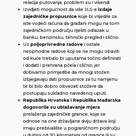
relacija putovanja, problem su i vikendi
Izvidjeti mogućnost da više JLS-e
izdaje
zajedničke propusnice
koje bi vrijedile za
iste vodeći računa da građani mogu na tom
zajedničkom području riješiti odlazak u
banku, benzinsku, tehnički pregled i slično.
Uz
poljoprivredne radove
i ostale
neophodne radove koji se ne mogu obaviti
od kuće trebalo bi uputama točno definirati
i dodati i prehrana pčela i slično, jer
dobivamo primjedbe da mnogi stožeri
izbjegavaju dati propusnice za tu namjenu
te bi bilo dobro obvezati stožere da
postupaju sukladno navedenoj uputi.
Republika Hrvatska i Republika Mađarska
dogovorile su ublažavanje mjera
prelaženja zajedničke granice, koje se
odnose na one državljane dviju država koji
imaju prebivalište u pograničnom području
u dubini od 30 kilometara od granice ili su