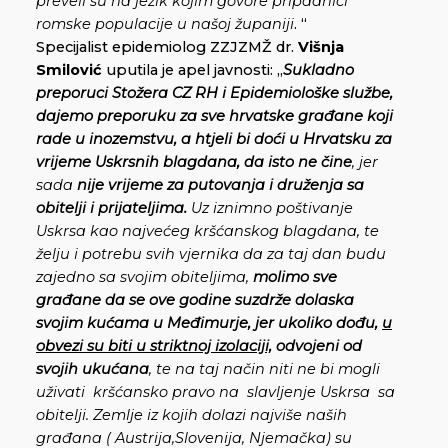
preveli su na jezik kojim govore pripadnici
romske populacije u našoj županiji
. “
Specijalist epidemiolog ZZJZMŽ dr.
Višnja
Smilović
uputila je apel javnosti: „
Sukladno
preporuci Stožera CZ RH i Epidemiološke službe,
dajemo preporuku za sve hrvatske građane koji
rade u inozemstvu, a htjeli bi doći u Hrvatsku za
vrijeme Uskrsnih blagdana, da isto ne čine
, jer
sada
nije vrijeme za putovanja i druženja sa
obitelji i prijateljima.
Uz iznimno poštivanje
Uskrsa kao najvećeg kršćanskog blagdana, te
želju i potrebu svih vjernika da za taj dan budu
zajedno sa svojim obiteljima,
molimo sve
građane da se ove godine suzdrže dolaska
svojim kućama u Međimurje, jer ukoliko dođu,
u
obvezi su biti u striktnoj izolaciji,
odvojeni od
svojih ukućana
, te na taj način niti ne bi mogli
uživati kršćansko pravo na slavljenje Uskrsa sa
obitelji. Zemlje iz kojih dolazi najviše naših
građana ( Austrija,Slovenija, Njemačka) su