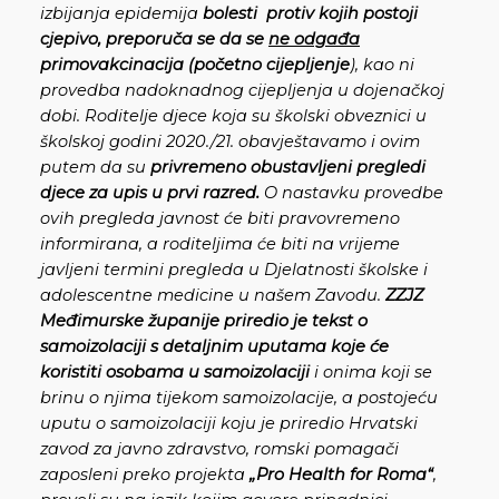
izbijanja epidemija
bolesti protiv kojih postoji
cjepivo, preporuča se da se
ne odgađa
primovakcinacija (početno cijepljenje
), kao ni
provedba nadoknadnog cijepljenja u dojenačkoj
dobi. Roditelje djece koja su školski obveznici u
školskoj godini 2020./21. obavještavamo i ovim
putem da su
privremeno obustavljeni pregledi
djece
za upis u prvi razred.
O nastavku provedbe
ovih pregleda javnost će biti pravovremeno
informirana, a roditeljima će biti na vrijeme
javljeni termini pregleda u Djelatnosti školske i
adolescentne medicine u našem Zavodu.
ZZJZ
Međimurske županije priredio je tekst o
samoizolaciji s detaljnim uputama koje će
koristiti osobama u samoizolaciji
i onima koji se
brinu o njima tijekom samoizolacije, a postojeću
uputu o samoizolaciji koju je priredio Hrvatski
zavod za javno zdravstvo, romski pomagači
zaposleni preko projekta
„Pro Health for Roma“
,