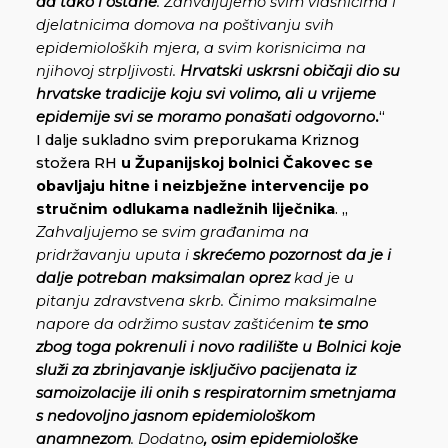
da tako i ostane
. Zahvaljujemo svim vlasnicima i
djelatnicima domova na poštivanju svih
epidemioloških mjera, a svim korisnicima na
njihovoj strpljivosti.
Hrvatski uskrsni običaji dio su
hrvatske tradicije koju svi volimo, ali u vrijeme
epidemije svi se moramo ponašati odgovorno
.
“
I dalje sukladno svim preporukama Kriznog
stožera RH
u Županijskoj bolnici Čakovec se
obavljaju hitne i neizbježne intervencije po
stručnim odlukama nadležnih liječnika
. „
Zahvaljujemo se svim građanima na
pridržavanju uputa i
skrećemo pozornost da je i
dalje potreban maksimalan oprez
kad je u
pitanju zdravstvena skrb. Činimo maksimalne
napore da održimo sustav zaštićenim
te smo
zbog toga pokrenuli i novo radilište u Bolnici koje
služi za zbrinjavanje isključivo pacijenata iz
samoizolacije ili onih s respiratornim smetnjama
s nedovoljno jasnom epidemiološkom
anamnezom
. Dodatno
, osim epidemiološke