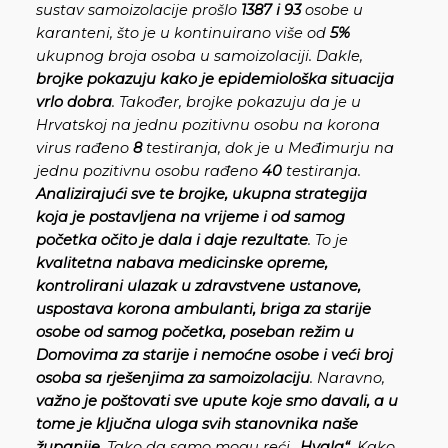
sustav samoizolacije prošlo
1387 i 93
osobe u
karanteni, što je u kontinuirano više od
5%
ukupnog broja osoba u samoizolaciji. Dakle,
brojke pokazuju kako je epidemiološka situacija
vrlo dobra
. Također, brojke pokazuju da je u
Hrvatskoj na jednu pozitivnu osobu na korona
virus rađeno
8
testiranja, dok je u Međimurju na
jednu pozitivnu osobu rađeno
40
testiranja.
Analizirajući sve te brojke, ukupna strategija
koja je postavljena na vrijeme i od samog
početka očito je dala i daje rezultate
. To je
kvalitetna nabava medicinske opreme,
kontrolirani ulazak u zdravstvene ustanove,
uspostava korona ambulanti, briga za starije
osobe od samog početka, poseban režim u
Domovima za starije i nemoćne osobe i veći broj
osoba sa rješenjima za samoizolaciju
. Naravno,
važno je poštovati sve upute koje smo davali, a u
tome je ključna uloga svih stanovnika naše
županije.
Tako da samo mogu reći
„Hvala“.
Kako