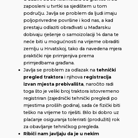
zaposleni u tvrtki sa sjedištem u tom
području. Javlja se problem da ljudi imaju
poljoprivredne površine i kod nas, a kad
prestaju odlaziti obrađivati u Mađarsku
dobivaju rješenje o samoizolaciji 14 dana te
neće biti u mogućnosti na vrijeme obraditi
zemlju u Hrvatskoj, tako da navedena mjera
praktički nije primjenjiva prema
primjedbama građana.
Javlja se problem za odlazak na
tehnički
pregled traktora
i njihova
registracija
izvan
mjesta prebivališta
, naročito radi
toga što je veliki broj traktora istovremeno
registriran (zajednički tehnički pregledi po
mjestima prošlih godina), sada će fizički biti
teško na vrijeme to riješiti. Bilo bi dobro uz
plaćanje osiguranja tolerirati (produžiti) rok
za obavljanje tehničkog pregleda.
Ribiči nam javljaju da je u nekim