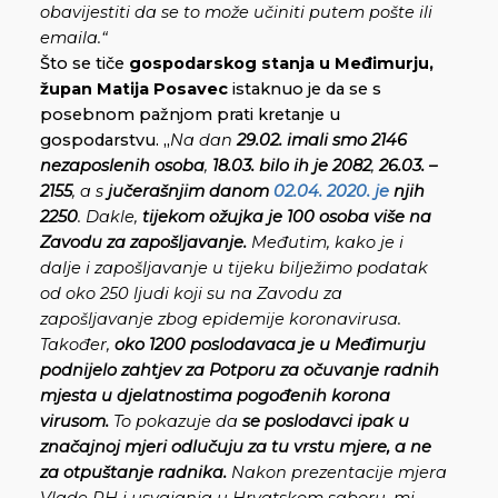
obavijestiti da se to može učiniti putem pošte ili
emaila.“
Što se tiče
gospodarskog stanja u Međimurju,
župan
Matija
Posavec
istaknuo je da se s
posebnom pažnjom prati kretanje u
gospodarstvu. „
Na dan
29.02. imali smo 2146
nezaposlenih osoba
,
18.03. bilo ih je 2082
,
26.03. –
2155
, a s
jučerašnjim danom
02.04. 2020. je
njih
2250
. Dakle,
tijekom ožujka je 100 osoba više na
Zavodu za zapošljavanje.
Međutim, kako je i
dalje i zapošljavanje u tijeku bilježimo podatak
od oko 250 ljudi koji su na Zavodu za
zapošljavanje zbog epidemije koronavirusa.
Također,
oko 1200 poslodavaca je u Međimurju
podnijelo zahtjev za Potporu za očuvanje radnih
mjesta u djelatnostima pogođenih korona
virusom.
To pokazuje da
se poslodavci ipak u
značajnoj mjeri odlučuju za tu vrstu mjere, a ne
za otpuštanje radnika.
Nakon prezentacije mjera