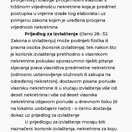
procjenitelj i izrađuje procjembeni elaborat s
tržišnom vrijednošću nekretnine koja je predmet
postupka u vrijeme izrade tog elaborata i uz
primjenu zakona kojim je uređena procjena
vrijednosti nekretnina.
Prijedlog za izvlaštenje
(članci 28.-32.
Zakona o izvlaštenju) može podnijeti fizička ili
pravna osoba (korisnik izvlaštenja), tek nakon što
je korisnik izvlaštenja prethodno s vlasnikom
nekretnine pokušao sporazumno riješiti pitanje
stjecanja prava vlasništva predmetne nekretnine
(odnosno ustanovljenje služnosti ili zakupa na
određenoj nekretnini), dostavom pisane ponude
vlasniku nekretnine ili u slučaju izvlaštenja više od
deset nekretnina i više od deset vlasnika
nekretnina objavom ponude u dnevnom tisku (ili
na lokalno uobičajeni način) - o čemu dostavlja
dokaz uz prijedlog za izvlaštenje
U prijedlogu za izvlaštenje moraju biti
naznačeni: korisnik izvlaštenja, nekretnina za koju