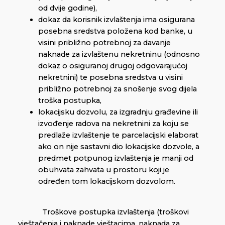
od dvije godine),
dokaz da korisnik izvlaštenja ima osigurana
posebna sredstva položena kod banke, u
visini približno potrebnoj za davanje
naknade za izvlaštenu nekretninu (odnosno
dokaz o osiguranoj drugoj odgovarajućoj
nekretnini) te posebna sredstva u visini
približno potrebnoj za snošenje svog dijela
troška postupka,
lokacijsku dozvolu, za izgradnju građevine ili
izvođenje radova na nekretnini za koju se
predlaže izvlaštenje te parcelacijski elaborat
ako on nije sastavni dio lokacijske dozvole, a
predmet potpunog izvlaštenja je manji od
obuhvata zahvata u prostoru koji je
određen tom lokacijskom dozvolom.
Troškove postupka izvlaštenja (troškovi
vještačenja i naknade vještacima, naknada za