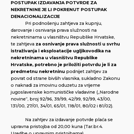
POSTUPAK IZDAVANJA POTVRDE ZA
NEKRETNINE JE LI POKRENUT POSTUPAK
DENACIONALIZACIJE
Pri podnošenju zahtjeva za kupnju,
darovanje i osnivanja prava služnosti na
nekretninama u vlasništvu Republike Hrvatske,
te zahtjeva
za osnivanje prava služnosti u svrhu
istraživanja i eksploatacije ugljikovodika na
nekretninama u vlasništvu Republike
Hrvatske, potrebno je priložiti potvrdu je li za
predmetnu nekretninu
podnijet zahtjev za
povrat od strane bivših vlasnika, sukladno Zakonu
o naknadi za imovinu oduzetu za vrijeme
jugoslavenske komunističke vladavine („Narodne
novine“, broj 92/96, 39/99, 42/99, 92/99, 43/00,
131/00, 27/01, 34/01, 65/01, 118/01, 80/02 i 81/02).
Na zahtjev za izdavanje potvrde plaća se
upravna pristojba od 20,00 kuna (Tar.br.4.
Uredbe o upravnim pristojbama).