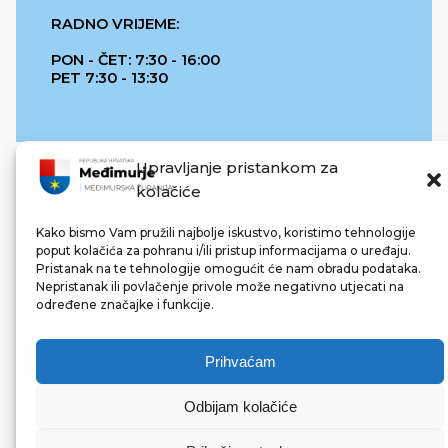
RADNO VRIJEME:
PON - ČET: 7:30 - 16:00
PET 7:30 - 13:30
Upravljanje pristankom za
kolačiće
Kako bismo Vam pružili najbolje iskustvo, koristimo tehnologije
poput kolačića za pohranu i/ili pristup informacijama o uređaju.
Pristanak na te tehnologije omogućit će nam obradu podataka.
REPUBLIKA HRVATSKA
Nepristanak ili povlačenje privole može negativno utjecati na
određene značajke i funkcije.
Prihvaćam
Odbijam kolačiće
© 2022 Međimurska županija. Sva prava pridržana.
Made with ❤ by bg & 3na3.