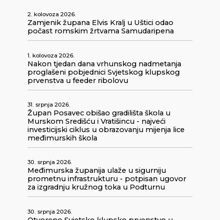
2. kolovoza 2026.
Zamjenik župana Elvis Kralj u Uštici odao
počast romskim žrtvama Samudaripena
1. kolovoza 2026.
Nakon tjedan dana vrhunskog nadmetanja
proglašeni pobjednici Svjetskog klupskog
prvenstva u feeder ribolovu
31. srpnja 2026.
Župan Posavec obišao gradilišta škola u
Murskom Središću i Vratišincu - najveći
investicijski ciklus u obrazovanju mijenja lice
međimurskih škola
30. srpnja 2026.
Međimurska županija ulaže u sigurniju
prometnu infrastrukturu - potpisan ugovor
za izgradnju kružnog toka u Podturnu
30. srpnja 2026.
Otvoreno Svjetsko klupsko prvenstvo u