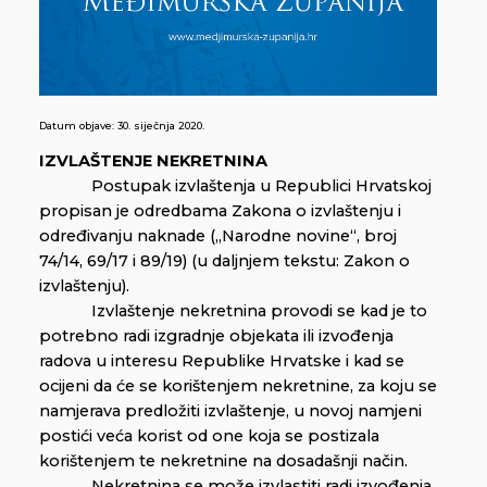
Datum objave:
30. siječnja 2020.
IZVLAŠTENJE NEKRETNINA
Postupak izvlaštenja u Republici Hrvatskoj
propisan je odredbama Zakona o izvlaštenju i
određivanju naknade („Narodne novine“, broj
74/14, 69/17 i 89/19) (u daljnjem tekstu: Zakon o
izvlaštenju).
Izvlaštenje nekretnina provodi se kad je to
potrebno radi izgradnje objekata ili izvođenja
radova u interesu Republike Hrvatske i kad se
ocijeni da će se korištenjem nekretnine, za koju se
namjerava predložiti izvlaštenje, u novoj namjeni
postići veća korist od one koja se postizala
korištenjem te nekretnine na dosadašnji način.
Nekretnina se može izvlastiti radi izvođenja