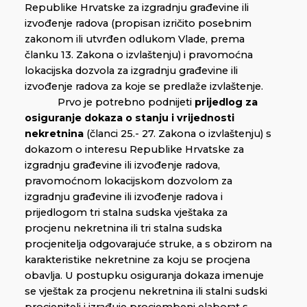
Republike Hrvatske za izgradnju građevine ili
izvođenje radova (propisan izričito posebnim
zakonom ili utvrđen odlukom Vlade, prema
članku 13. Zakona o izvlaštenju) i pravomoćna
lokacijska dozvola za izgradnju građevine ili
izvođenje radova za koje se predlaže izvlaštenje.
Prvo je potrebno podnijeti
prijedlog za
osiguranje dokaza o stanju i vrijednosti
nekretnina
(članci 25.- 27. Zakona o izvlaštenju) s
dokazom o interesu Republike Hrvatske za
izgradnju građevine ili izvođenje radova,
pravomoćnom lokacijskom dozvolom za
izgradnju građevine ili izvođenje radova i
prijedlogom tri stalna sudska vještaka za
procjenu nekretnina ili tri stalna sudska
procjenitelja odgovarajuće struke, a s obzirom na
karakteristike nekretnine za koju se procjena
obavlja. U postupku osiguranja dokaza imenuje
se vještak za procjenu nekretnina ili stalni sudski