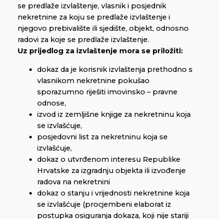
se predlaže izvlaštenje, vlasnik i posjednik
nekretnine za koju se predlaže izvlaštenje i
njegovo prebivalište ili sjedište, objekt, odnosno
radovi za koje se predlaže izvlaštenje.
Uz prijedlog za izvlaštenje mora se priložiti:
dokaz da je korisnik izvlaštenja prethodno s
vlasnikom nekretnine pokušao
sporazumno riješiti imovinsko – pravne
odnose,
izvod iz zemljišne knjige za nekretninu koja
se izvlašćuje,
posjedovni list za nekretninu koja se
izvlašćuje,
dokaz o utvrđenom interesu Republike
Hrvatske za izgradnju objekta ili izvođenje
radova na nekretnini
dokaz o stanju i vrijednosti nekretnine koja
se izvlašćuje (procjembeni elaborat iz
postupka osiguranja dokaza, koji nije stariji