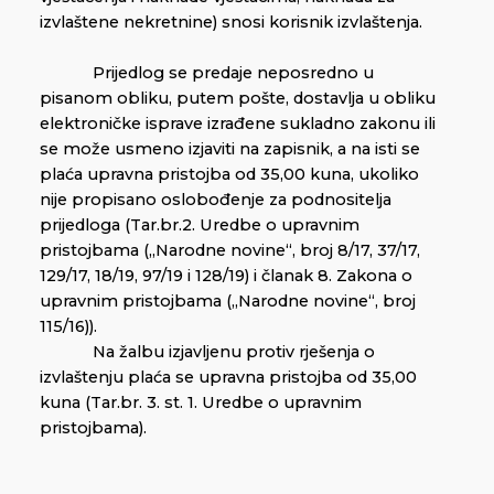
izvlaštene nekretnine) snosi korisnik izvlaštenja.
Prijedlog se predaje neposredno u
pisanom obliku, putem pošte, dostavlja u obliku
elektroničke isprave izrađene sukladno zakonu ili
se može usmeno izjaviti na zapisnik, a na isti se
plaća upravna pristojba od 35,00 kuna, ukoliko
nije propisano oslobođenje za podnositelja
prijedloga (Tar.br.2. Uredbe o upravnim
pristojbama („Narodne novine“, broj 8/17, 37/17,
129/17, 18/19, 97/19 i 128/19) i članak 8. Zakona o
upravnim pristojbama („Narodne novine“, broj
115/16)).
Na žalbu izjavljenu protiv rješenja o
izvlaštenju plaća se upravna pristojba od 35,00
kuna (Tar.br. 3. st. 1. Uredbe o upravnim
pristojbama).