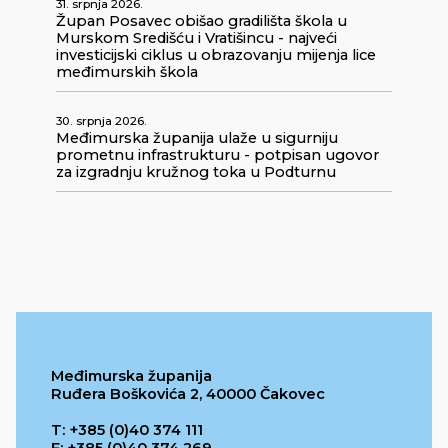
31. srpnja 2026.
Župan Posavec obišao gradilišta škola u
Murskom Središću i Vratišincu - najveći
investicijski ciklus u obrazovanju mijenja lice
međimurskih škola
30. srpnja 2026.
Međimurska županija ulaže u sigurniju
prometnu infrastrukturu - potpisan ugovor
za izgradnju kružnog toka u Podturnu
Međimurska županija
Ruđera Boškovića 2, 40000 Čakovec
T: +385 (0)40 374 111
F: +385 (0)40 374 269