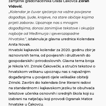
zamjenik gradonačelnika Grada Čakovca
Zoran
Vidović
.
„
Kolendar je čuvar sjećanja na važne povijesne
događaje, ljude, krajeve, na stare običaje kojima
prijeti zaborav. Upoznaje nas s mnogim
događajima, donosi zanimljive tekstove i okuplja
najbolje od Međimurja i sjeverozapadne
Hrvatske
.“, istaknula je glavna urednica Kolendara
Anita Novak.
Hrvatski kajkavski kolendar za 2020. godinu zbir je
raznovrsnih tema, od povijesnih i društvenih do
gospodarskih i prirodoslovnih. Glavna tema broja
je Nikola VII. Zrinski Čakovečki, a stručni tekstovi o
hrvatskom velikanu upoznaju nas s najvažnijim
događanjima u povijesti cijele velikaške obitelji
Zrinski. Završni dio kalendara čine literarni radovi
na standardnom i kajkavskom jeziku te obuhvaća
tekstove učenika osnovnih i srednjih škola koji su
izabrani na natječaju koji provodi Ogranak Matice
hrvatske u Čakovcu.