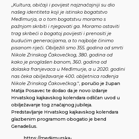
„
Kultura, običaji i povijest najznačajniji su dio
našeg identiteta koji je istinsko bogatstvo
Međimurja, a o tom bogatstvu moramo s
pažnjom skrbiti i njegovati ga. Moramo ostaviti
trag skrbeći o bogatoj povijesti i prenositi je
budućim generacijama, a to najbolje činimo
pisanom riječi. Obilježili smo 355. godina od smrti
Nikole Zrinskog Čakovečkog, 380. godina od
kako je proglašen banom, 360. godina od
dolaska franjevaca u Međimurje, a u 2020. godini
nas čeka obilježavanje 400. obljetnica rođenja
Nikole Zrinskog Čakovečkog
.“, poručio je župan
Matija Posavec te dodao da je novo izdanje
Hrvatskog kajkavskog kolendara odličan uvod u
obilježavanje tog značajnog jubileja.
Predstavljanje Hrvatskog kajkavskog kolendara
glazbenim programom obogatio je bend
Genadešus.
https://medjimurska-