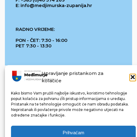
E: info@medjimurska-zupanija.hr
RADNO VRIJEME:
PON - ČET: 7:30 - 16:00
PET 7:30 - 13:30
Upravljanje pristankom za
kolačiće
Kako bismo Vam pružili najbolje iskustvo, koristimo tehnologije
poput kolačića za pohranu i/ili pristup informacijama o uređaju.
Pristanak na te tehnologije omogućit će nam obradu podataka.
REPUBLIKA HRVATSKA
Nepristanak ili povlačenje privole može negativno utjecati na
određene značajke i funkcije.
Prihvaćam