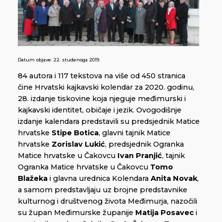
Datum objave:
22. studenoga 2019.
84 autora i 117 tekstova na više od 450 stranica
čine Hrvatski kajkavski kolendar za 2020. godinu,
28. izdanje tiskovine koja njeguje međimurski i
kajkavski identitet, običaje i jezik. Ovogodišnje
izdanje kalendara predstavili su predsjednik Matice
hrvatske
Stipe Botica
, glavni tajnik Matice
hrvatske
Zorislav Lukić
, predsjednik Ogranka
Matice hrvatske u Čakovcu
Ivan Pranjić
, tajnik
Ogranka Matice hrvatske u Čakovcu
Tomo
Blažeka
i glavna urednica Kolendara
Anita Novak
,
a samom predstavljaju uz brojne predstavnike
kulturnog i društvenog života Međimurja, nazočili
su župan Međimurske županije
Matija Posavec
i