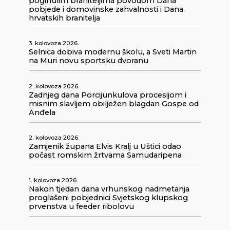
poginulim braniteljima povodom Dana
pobjede i domovinske zahvalnosti i Dana
hrvatskih branitelja
3. kolovoza 2026.
Selnica dobiva modernu školu, a Sveti Martin
na Muri novu sportsku dvoranu
2. kolovoza 2026.
Zadnjeg dana Porcijunkulova procesijom i
misnim slavljem obilježen blagdan Gospe od
Anđela
2. kolovoza 2026.
Zamjenik župana Elvis Kralj u Uštici odao
počast romskim žrtvama Samudaripena
1. kolovoza 2026.
Nakon tjedan dana vrhunskog nadmetanja
proglašeni pobjednici Svjetskog klupskog
prvenstva u feeder ribolovu