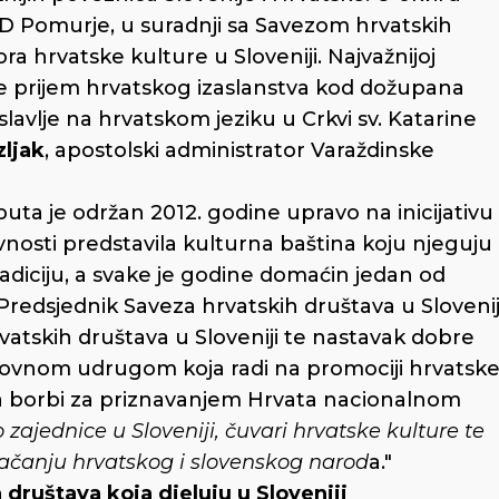
D Pomurje, u suradnji sa Savezom hrvatskih
ora hrvatske kulture u Sloveniji. Najvažnijoj
 je prijem hrvatskog izaslanstva kod dožupana
lavlje na hrvatskom jeziku u Crkvi sv. Katarine
zljak
, apostolski administrator Varaždinske
puta je održan 2012. godine upravo na inicijativu
vnosti predstavila kulturna baština koju njeguju
tradiciju, a svake je godine domaćin jedan od
 Predsjednik Saveza hrvatskih društava u Slovenij
atskih društava u Sloveniji te nastavak dobre
rovnom udrugom koja radi na promociji hrvatsk
 na borbi za priznavanjem Hrvata nacionalnom
o zajednice u Sloveniji, čuvari hrvatske kulture te
ačanju hrvatskog i slovenskog narod
a."
 društava koja djeluju u Sloveniji