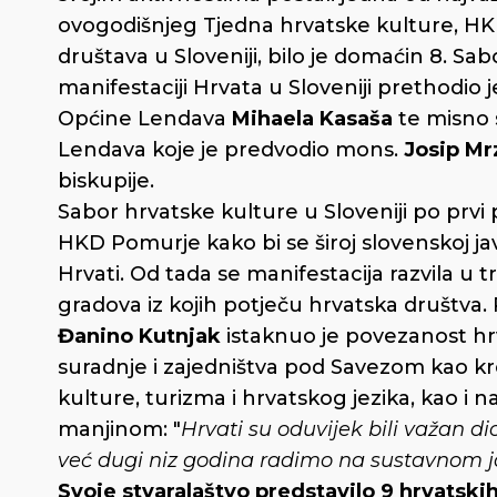
ovogodišnjeg Tjedna hrvatske kulture, HK
društava u Sloveniji, bilo je domaćin 8. Sab
manifestaciji Hrvata u Sloveniji prethodio
Općine Lendava
Mihaela Kasaša
te misno s
Lendava koje je predvodio mons.
Josip Mr
biskupije.
Sabor hrvatske kulture u Sloveniji po prvi 
HKD Pomurje kako bi se široj slovenskoj ja
Hrvati. Od tada se manifestacija razvila u 
gradova iz kojih potječu hrvatska društva.
Đanino Kutnjak
istaknuo je povezanost hrv
suradnje i zajedništva pod Savezom kao k
kulture, turizma i hrvatskog jezika, kao i
manjinom: "
Hrvati su oduvijek bili važan di
već dugi niz godina radimo na sustavnom j
Svoje stvaralaštvo predstavilo 9 hrvatskih