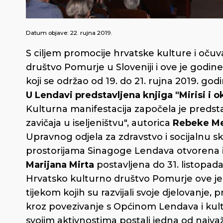
Datum objave:
22. rujna 2019.
S ciljem promocije hrvatske kulture i očuv
društvo Pomurje u Sloveniji i ove je godin
koji se održao od 19. do 21. rujna 2019. godi
U Lendavi predstavljena knjiga "Mirisi i 
Kulturna manifestacija započela je predsta
zavičaja u iseljeništvu", autorica
Rebeke Me
Upravnog odjela za zdravstvo i socijalnu s
prostorijama Sinagoge Lendava otvorena 
Marijana Mirta
postavljena do 31. listopada
Hrvatsko kulturno društvo Pomurje ove je 
tijekom kojih su razvijali svoje djelovanje,
kroz povezivanje s Općinom Lendava i kultu
svojim aktivnostima postali jedna od najvaž