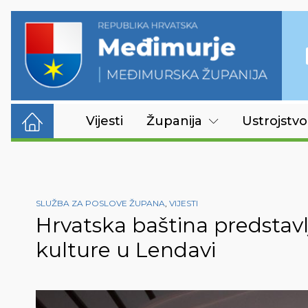
Vijesti
Županija
Ustrojstvo
SLUŽBA ZA POSLOVE ŽUPANA
,
VIJESTI
Hrvatska baština predstavl
kulture u Lendavi