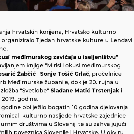
anja hrvatskih korijena, Hrvatsko kulturno
e organiziralo Tjedan hrvatske kulture u Lendavi
ne.
okusi međimurskog zavičaja u iseljeništvu"
vljanjem knjige "Mirisi i okusi međimurskog
sarić Žabčić
i
Sonje Tošić Grlač
, pročelnice
krb Međimurske županije, dok je 20. rujna u
izložba "Svetlobe"
Slađane Matić Trstenjak
i
 2019. godine.
godine obilježilo bogatih 10 godina djelovanja
 promicali kulturno nasljeđe hrvatske zajednice
rnim društvima u Sloveniji te su zahvaljujući
nijih poveznica Slovenije i Hrvatske. U okviru