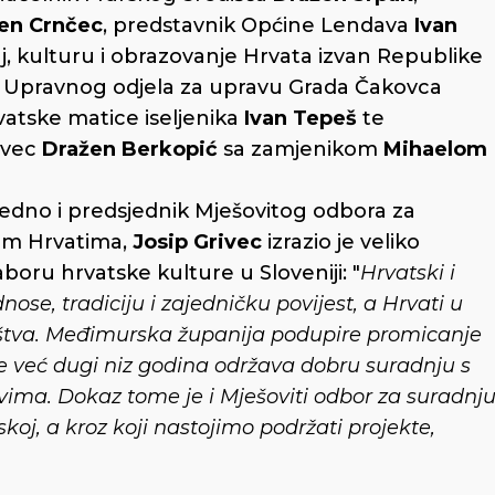
en Crnčec
, predstavnik Općine Lendava
Ivan
aj, kulturu i obrazovanje Hrvata izvan Republike
a Upravnog odjela za upravu Grada Čakovca
vatske matice iseljenika
Ivan Tepeš
te
ovec
Dražen Berkopić
sa zamjenikom
Mihaelom
dno i predsjednik Mješovitog odbora za
im Hrvatima,
Josip Grivec
izrazio je veliko
aboru hrvatske kulture u Sloveniji: "
Hrvatski i
ose, tradiciju i zajedničku povijest, a Hrvati u
društva. Međimurska županija podupire promicanje
e već dugi niz godina održava dobru suradnju s
a. Dokaz tome je i Mješoviti odbor za suradnju
tskoj, a kroz koji nastojimo podržati projekte,