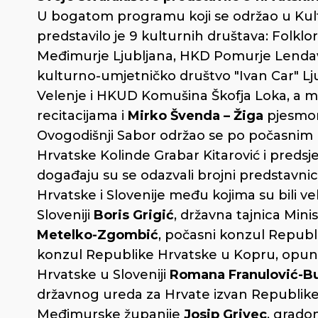
U bogatom programu koji se održao u Kul
predstavilo je 9 kulturnih društava: Folk
Međimurje Ljubljana, HKD Pomurje Lenda
kulturno-umjetničko društvo "Ivan Car" L
Velenje i HKUD Komušina Škofja Loka, a m
recitacijama i
Mirko Švenda – Žiga
pjesmo
Ovogodišnji Sabor održao se po počasnim 
Hrvatske Kolinde Grabar Kitarović i predsj
događaju su se odazvali brojni predstavnic
Hrvatske i Slovenije među kojima su bili v
Sloveniji
Boris Grigić
, državna tajnica Mini
Metelko-Zgombić
, počasni konzul Repub
konzul Republike Hrvatske u Kopru, opun
Hrvatske u Sloveniji
Romana Franulović-B
državnog ureda za Hrvate izvan Republik
Međimurske županije
Josip Grivec
, grado