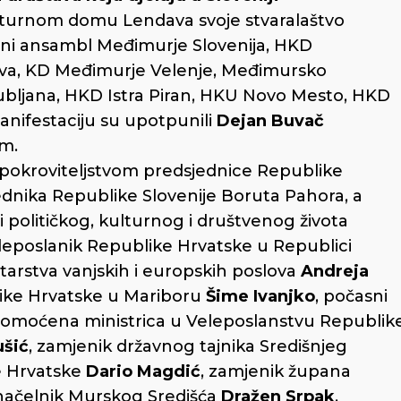
turnom domu Lendava svoje stvaralaštvo
lorni ansambl Međimurje Slovenija, HKD
va, KD Međimurje Velenje, Međimursko
jubljana, HKD Istra Piran, HKU Novo Mesto, HKD
anifestaciju su upotpunili
Dejan Buvač
m.
pokroviteljstvom predsjednice Republike
ednika Republike Slovenije Boruta Pahora, a
i političkog, kulturnog i društvenog života
eleposlanik Republike Hrvatske u Republici
starstva vanjskih i europskih poslova
Andreja
like Hrvatske u Mariboru
Šime Ivanjko
, počasni
omoćena ministrica u Veleposlanstvu Republik
ušić
, zamjenik državnog tajnika Središnjeg
e Hrvatske
Dario Magdić
, zamjenik župana
načelnik Murskog Središća
Dražen Srpak
,