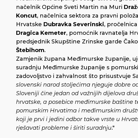
načelnik Općine Sveti Martin na Muri
Draž
Koncut
, načelnica sektora za pravni polož
Hrvatske
Dubravka Severinski
, pročelnic
Dragica Kemeter
, pomoćnik ravnatelja Hr
predsjednik Skupštine Zrinske garde Čak
Štebihom
.
Zamjenik župana Međimurske županije, uje
suradnju Međimurske županije s pomursk
zadovoljstvo i zahvalnost što prisustvuje S
slovenski narod stoljećima njeguje dobre odn
Sloveniji čine jedan od važnijih dijelova 
hrvatske, a posebice međimurske baštine t
pomurskim Hrvatima i međimurskim društvim
koji je prvi i jedini odbor takve vrste u Hrva
rješavati probleme i širiti suradnju
."