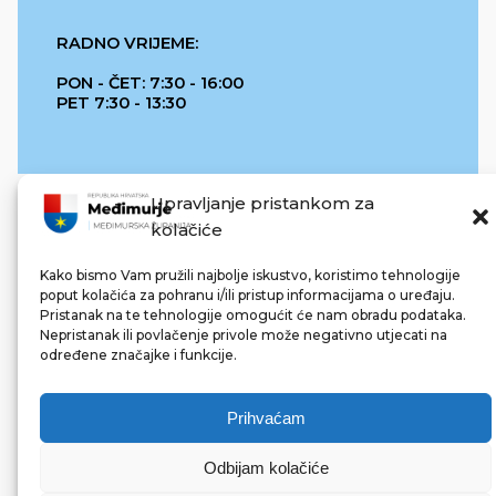
RADNO VRIJEME:
PON - ČET: 7:30 - 16:00
PET 7:30 - 13:30
Upravljanje pristankom za
kolačiće
Kako bismo Vam pružili najbolje iskustvo, koristimo tehnologije
poput kolačića za pohranu i/ili pristup informacijama o uređaju.
Pristanak na te tehnologije omogućit će nam obradu podataka.
REPUBLIKA HRVATSKA
Nepristanak ili povlačenje privole može negativno utjecati na
određene značajke i funkcije.
Prihvaćam
Odbijam kolačiće
© 2022 Međimurska županija. Sva prava pridržana.
Made with ❤ by bg & 3na3.