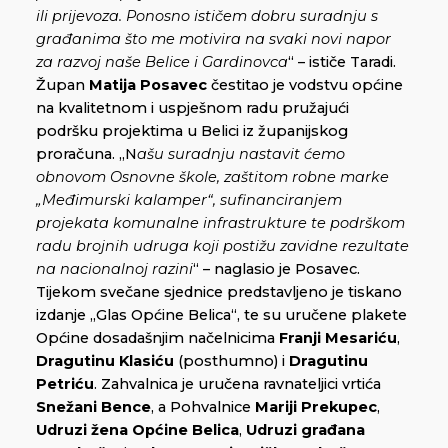
ili prijevoza. Ponosno ističem dobru suradnju s
građanima što me motivira na svaki novi napor
za razvoj naše Belice i Gardinovca
“ – ističe Taradi.
Župan
Matija Posavec
čestitao je vodstvu općine
na kvalitetnom i uspješnom radu pružajući
podršku projektima u Belici iz županijskog
proračuna. „N
ašu suradnju nastavit ćemo
obnovom Osnovne škole, zaštitom robne marke
„Međimurski kalamper“, sufinanciranjem
projekata komunalne infrastrukture te podrškom
radu brojnih udruga koji postižu zavidne rezultate
na nacionalnoj razini
“ – naglasio je Posavec.
Tijekom svečane sjednice predstavljeno je tiskano
izdanje „Glas Općine Belica“, te su uručene plakete
Općine dosadašnjim načelnicima
Franji Mesariću
,
Dragutinu Klasiću
(posthumno) i
Dragutinu
Petriću
. Zahvalnica je uručena ravnateljici vrtića
Snežani Bence
, a Pohvalnice
Mariji Prekupec
,
Udruzi žena Općine Belica
,
Udruzi građana