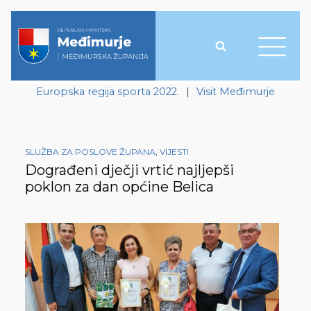
Europska regija sporta 2022.
|
Visit Međimurje
SLUŽBA ZA POSLOVE ŽUPANA
,
VIJESTI
Dograđeni dječji vrtić najljepši
poklon za dan općine Belica