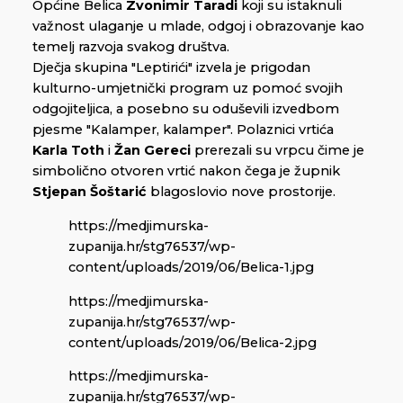
Općine Belica
Zvonimir Taradi
koji su istaknuli
važnost ulaganje u mlade, odgoj i obrazovanje kao
temelj razvoja svakog društva.
Dječja skupina "Leptirići" izvela je prigodan
kulturno-umjetnički program uz pomoć svojih
odgojiteljica, a posebno su oduševili izvedbom
pjesme "Kalamper, kalamper". Polaznici vrtića
Karla Toth
i
Žan Gereci
prerezali su vrpcu čime je
simbolično otvoren vrtić nakon čega je župnik
Stjepan Šoštarić
blagoslovio nove prostorije.
https://medjimurska-
zupanija.hr/stg76537/wp-
content/uploads/2019/06/Belica-1.jpg
https://medjimurska-
zupanija.hr/stg76537/wp-
content/uploads/2019/06/Belica-2.jpg
https://medjimurska-
zupanija.hr/stg76537/wp-