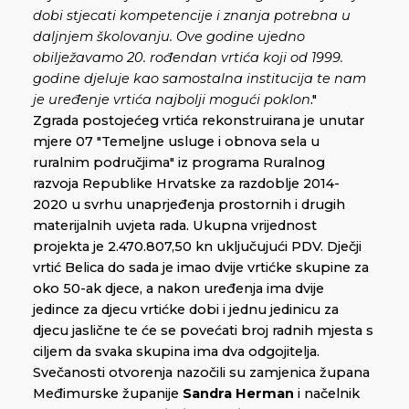
dobi stjecati kompetencije i znanja potrebna u
daljnjem školovanju. Ove godine ujedno
obilježavamo 20. rođendan vrtića koji od 1999.
godine djeluje kao samostalna institucija te nam
je uređenje vrtića najbolji mogući poklon
."
Zgrada postojećeg vrtića rekonstruirana je unutar
mjere 07 "Temeljne usluge i obnova sela u
ruralnim područjima" iz programa Ruralnog
razvoja Republike Hrvatske za razdoblje 2014-
2020 u svrhu unaprjeđenja prostornih i drugih
materijalnih uvjeta rada. Ukupna vrijednost
projekta je 2.470.807,50 kn uključujući PDV. Dječji
vrtić Belica do sada je imao dvije vrtićke skupine za
oko 50-ak djece, a nakon uređenja ima dvije
jedince za djecu vrtićke dobi i jednu jedinicu za
djecu jaslične te će se povećati broj radnih mjesta s
ciljem da svaka skupina ima dva odgojitelja.
Svečanosti otvorenja nazočili su zamjenica župana
Međimurske županije
Sandra Herman
i načelnik