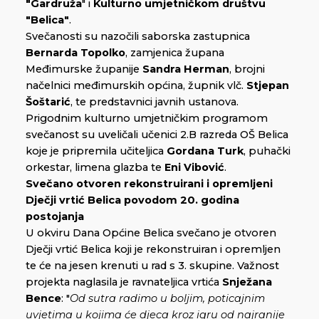
"Gardruža
" i
Kulturno umjetničkom društvu
"Belica"
.
Svečanosti su nazočili saborska zastupnica
Bernarda Topolko
, zamjenica župana
Međimurske županije
Sandra Herman
, brojni
načelnici međimurskih općina, župnik vlč.
Stjepan
Šoštarić
, te predstavnici javnih ustanova.
Prigodnim kulturno umjetničkim programom
svečanost su uveličali učenici 2.B razreda OŠ Belica
koje je pripremila učiteljica
Gordana Turk
, puhački
orkestar, limena glazba te
Eni Vibović
.
Svečano otvoren rekonstruirani i opremljeni
Dječji vrtić Belica povodom 20. godina
postojanja
U okviru Dana Općine Belica svečano je otvoren
Dječji vrtić Belica koji je rekonstruiran i opremljen
te će na jesen krenuti u rad s 3. skupine. Važnost
projekta naglasila je ravnateljica vrtića
Snježana
Bence
: "
Od sutra radimo u boljim, poticajnim
uvjetima u kojima će djeca kroz igru od najranije