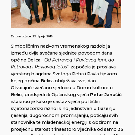
Datum objave:
29. lipnja 2019.
Simboličnim nazivom vremenskog razdoblja
između dvije svečane sjednice povodom dana
općine Belica, „
Od Petrovog i Pavlovog lani, do
Petrovog i Pavlovog letos
“, započela je proslava
vjerskog blagdana Svetoga Petra i Pavla tijekom
kojeg općina Belica obilježava svoj dan.
Otvarajući svečanu sjednicu u Domu kulture u
Belici, predsjednik Općinskog vijeća
Petar Janušić
istaknuo je kako je sastav vijeća politički i
svjetonazorski raznolik no jedinstven u traženju
rješenja, dugoročnom promišljanju, poticaju svih
stanovnika te mladenačkoj energiji s obzirom na
prosječnu starost trinaestoro vijećnika od samo 35