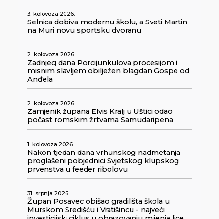
3. kolovoza 2026.
Selnica dobiva modernu školu, a Sveti Martin
na Muri novu sportsku dvoranu
2. kolovoza 2026.
Zadnjeg dana Porcijunkulova procesijom i
misnim slavljem obilježen blagdan Gospe od
Anđela
2. kolovoza 2026.
Zamjenik župana Elvis Kralj u Uštici odao
počast romskim žrtvama Samudaripena
1. kolovoza 2026.
Nakon tjedan dana vrhunskog nadmetanja
proglašeni pobjednici Svjetskog klupskog
prvenstva u feeder ribolovu
31. srpnja 2026.
Župan Posavec obišao gradilišta škola u
Murskom Središću i Vratišincu - najveći
investicijski ciklus u obrazovanju mijenja lice