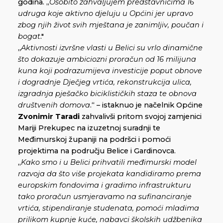
godina. „
Osobito zahvaljujem predstavnicima 16
udruga koje aktivno djeluju u Općini jer upravo
zbog njih život svih mještana je zanimljiv, poučan i
bogat
."
„
Aktivnosti izvršne vlasti u Belici su vrlo dinamične
što dokazuje ambiciozni proračun od 16 milijuna
kuna koji podrazumijeva investicije poput obnove
i dogradnje Dječjeg vrtića, rekonstrukcija ulica,
izgradnja pješačko biciklističkih staza te obnova
društvenih domova
.“ – istaknuo je načelnik Općine
Zvonimir Taradi
zahvalivši pritom svojoj zamjenici
Mariji Prekupec na izuzetnoj suradnji te
Međimurskoj županiji na podršci i pomoći
projektima na području Belice i Gardinovca.
„
Kako smo i u Belici prihvatili međimurski model
razvoja da što više projekata kandidiramo prema
europskim fondovima i gradimo infrastrukturu
tako proračun usmjeravamo na sufinanciranje
vrtića, stipendiranje studenata, pomoći mladima
prilikom kupnje kuće, nabavci školskih udžbenika