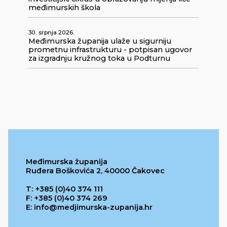
međimurskih škola
30. srpnja 2026.
Međimurska županija ulaže u sigurniju
prometnu infrastrukturu - potpisan ugovor
za izgradnju kružnog toka u Podturnu
Međimurska županija
Ruđera Boškovića 2, 40000 Čakovec
T: +385 (0)40 374 111
F: +385 (0)40 374 269
E: info@medjimurska-zupanija.hr