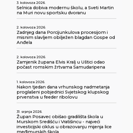
3. kolovoza 2026.
Selnica dobiva modernu školu, a Sveti Martin
na Muri novu sportsku dvoranu
2. kolovoza 2026.
Zadnjeg dana Porcijunkulova procesijom i
misnim slavljem obilježen blagdan Gospe od
Anđela
2. kolovoza 2026.
Zamjenik župana Elvis Kralj u Uštici odao
počast romskim žrtvama Samudaripena
1. kolovoza 2026.
Nakon tjedan dana vrhunskog nadmetanja
proglašeni pobjednici Svjetskog klupskog
prvenstva u feeder ribolovu
31. srpnja 2026.
Župan Posavec obišao gradilišta škola u
Murskom Središću i Vratišincu - najveći
investicijski ciklus u obrazovanju mijenja lice
međimurskih škola