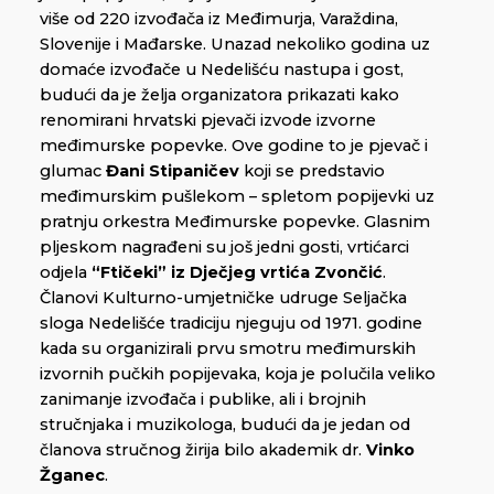
više od 220 izvođača iz Međimurja, Varaždina,
Slovenije i Mađarske. Unazad nekoliko godina uz
domaće izvođače u Nedelišću nastupa i gost,
budući da je želja organizatora prikazati kako
renomirani hrvatski pjevači izvode izvorne
međimurske popevke. Ove godine to je pjevač i
glumac
Đani Stipaničev
koji se predstavio
međimurskim pušlekom – spletom popijevki uz
pratnju orkestra Međimurske popevke. Glasnim
pljeskom nagrađeni su još jedni gosti, vrtićarci
odjela
“Ftičeki” iz Dječjeg vrtića Zvončić
.
Članovi Kulturno-umjetničke udruge Seljačka
sloga Nedelišće tradiciju njeguju od 1971. godine
kada su organizirali prvu smotru međimurskih
izvornih pučkih popijevaka, koja je polučila veliko
zanimanje izvođača i publike, ali i brojnih
stručnjaka i muzikologa, budući da je jedan od
članova stručnog žirija bilo akademik dr.
Vinko
Žganec
.