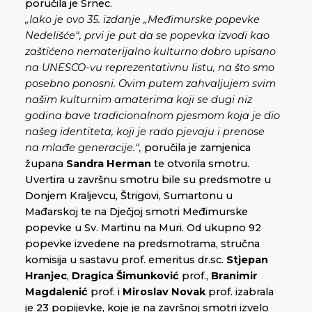
poručila je Srnec.
„Iako je ovo 35. izdanje „Međimurske popevke
Nedelišće“, prvi je put da se popevka izvodi kao
zaštićeno nematerijalno kulturno dobro upisano
na UNESCO-vu reprezentativnu listu, na što smo
posebno ponosni. Ovim putem zahvaljujem svim
našim kulturnim amaterima koji se dugi niz
godina bave tradicionalnom pjesmom koja je dio
našeg identiteta, koji je rado pjevaju i prenose
na mlađe generacije.“,
poručila je zamjenica
župana
Sandra Herman
te otvorila smotru.
Uvertira u završnu smotru bile su predsmotre u
Donjem Kraljevcu, Štrigovi, Sumartonu u
Mađarskoj te na Dječjoj smotri Međimurske
popevke u Sv. Martinu na Muri. Od ukupno 92
popevke izvedene na predsmotrama, stručna
komisija u sastavu prof. emeritus dr.sc.
Stjepan
Hranjec
,
Dragica Šimunković
prof.,
Branimir
Magdalenić
prof. i
Miroslav Novak
prof. izabrala
je 23 popijevke, koje je na završnoj smotri izvelo