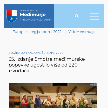
Europska regija sporta 2022.
|
Visit Međimurje
SLUŽBA ZA POSLOVE ŽUPANA
,
VIJESTI
35. izdanje Smotre međimurske
popevke ugostilo više od 220
izvođača