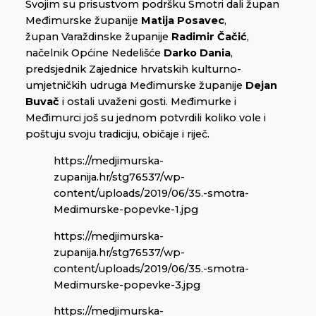
Svojim su prisustvom podršku Smotri dali župan
Međimurske županije
Matija Posavec
,
župan Varaždinske županije
Radimir Čačić
,
načelnik Općine Nedelišće
Darko Dania
,
predsjednik Zajednice hrvatskih kulturno-
umjetničkih udruga Međimurske županije
Dejan
Buvač
i ostali uvaženi gosti. Međimurke i
Međimurci još su jednom potvrdili koliko vole i
poštuju svoju tradiciju, običaje i riječ.
https://medjimurska-
zupanija.hr/stg76537/wp-
content/uploads/2019/06/35.-smotra-
Medimurske-popevke-1.jpg
https://medjimurska-
zupanija.hr/stg76537/wp-
content/uploads/2019/06/35.-smotra-
Medimurske-popevke-3.jpg
https://medjimurska-