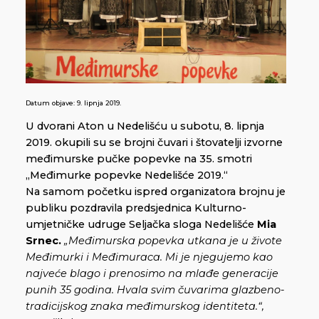
Datum objave:
9. lipnja 2019.
U dvorani Aton u Nedelišću u subotu, 8. lipnja
2019. okupili su se brojni čuvari i štovatelji izvorne
međimurske pučke popevke na 35. smotri
„Međimurke popevke Nedelišće 2019.“
Na samom početku ispred organizatora brojnu je
publiku pozdravila predsjednica Kulturno-
umjetničke udruge Seljačka sloga Nedelišće
Mia
Srnec.
„Međimurska popevka utkana je u živote
Međimurki i Međimuraca. Mi je njegujemo kao
najveće blago i prenosimo na mlađe generacije
punih 35 godina. Hvala svim čuvarima glazbeno-
tradicijskog znaka međimurskog identiteta.“,