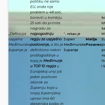
politiku ne samo
EU, onda nije
problem u 48 sati,
boraviti u kombiju
ko
25 sati da primite
i
nagradu za
k
„Definicija
najpogodniju
“, rekao je
M
uspjeha
regiju za uspješno
župan
Matija
ž
Međimurske
poslovanje,
a što je
Međimurske
Posavec
p
županije je
definitivno nakon
županije
p
prošlogodišnje u
na
kojoj je
Međimurje
Hr
u TOP 10 regija
u
i 
Europskoj uniji još
jedan pozitivan
iskorak za
Županiju koja u
svojoj županijskoj
upravi ima 60
djelatnika koliko ih