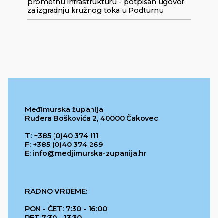
prometnu infrastrukturu - potpisan ugovor
za izgradnju kružnog toka u Podturnu
Međimurska županija
Ruđera Boškovića 2, 40000 Čakovec
T: +385 (0)40 374 111
F: +385 (0)40 374 269
E: info@medjimurska-zupanija.hr
RADNO VRIJEME:
PON - ČET: 7:30 - 16:00
PET 7:30 - 13:30