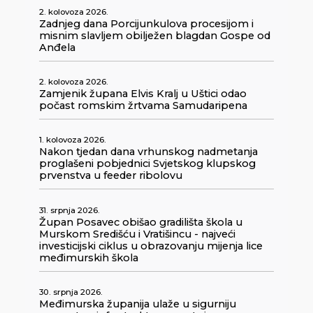
2. kolovoza 2026.
Zadnjeg dana Porcijunkulova procesijom i
misnim slavljem obilježen blagdan Gospe od
Anđela
2. kolovoza 2026.
Zamjenik župana Elvis Kralj u Uštici odao
počast romskim žrtvama Samudaripena
1. kolovoza 2026.
Nakon tjedan dana vrhunskog nadmetanja
proglašeni pobjednici Svjetskog klupskog
prvenstva u feeder ribolovu
31. srpnja 2026.
Župan Posavec obišao gradilišta škola u
Murskom Središću i Vratišincu - najveći
investicijski ciklus u obrazovanju mijenja lice
međimurskih škola
30. srpnja 2026.
Međimurska županija ulaže u sigurniju