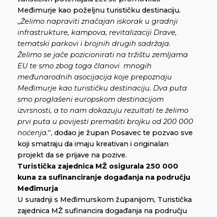
Međimurje kao poželjnu turističku destinaciju.
„
Želimo napraviti značajan iskorak u gradnji
infrastrukture, kampova, revitalizaciji Drave,
tematski parkovi i brojnih drugih sadržaja.
Želimo se jače pozicionirati na tržištu zemljama
EU te smo zbog toga članovi mnogih
međunarodnih asocijacija koje prepoznaju
Međimurje kao turističku destinaciju. Dva puta
smo proglašeni europskom destinacijom
izvrsnosti, a to nam dokazuju rezultati te želimo
prvi puta u povijesti premašiti brojku od 200 000
noćenja.
“, dodao je župan Posavec te pozvao sve
koji smatraju da imaju kreativan i originalan
projekt da se prijave na pozive.
Turistička zajednica MŽ osigurala 250 000
kuna za sufinanciranje događanja na području
Međimurja
U suradnji s Međimurskom županijom, Turistička
zajednica MŽ sufinancira događanja na području