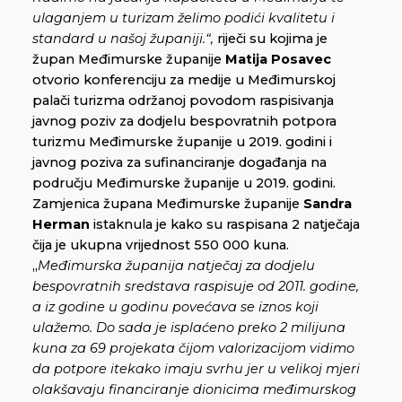
ulaganjem u turizam želimo podići kvalitetu i
standard u našoj županiji.“,
riječi su kojima je
župan Međimurske županije
Matija Posavec
otvorio konferenciju za medije u Međimurskoj
palači turizma održanoj povodom raspisivanja
javnog poziv za dodjelu bespovratnih potpora
turizmu Međimurske županije u 2019. godini i
javnog poziva za sufinanciranje događanja na
području Međimurske županije u 2019. godini.
Zamjenica župana Međimurske županije
Sandra
Herman
istaknula je kako su raspisana 2 natječaja
čija je ukupna vrijednost 550 000 kuna.
„
Međimurska županija natječaj za dodjelu
bespovratnih sredstava raspisuje od 2011. godine,
a iz godine u godinu povećava se iznos koji
ulažemo. Do sada je isplaćeno preko 2 milijuna
kuna za 69 projekata čijom valorizacijom vidimo
da potpore itekako imaju svrhu jer u velikoj mjeri
olakšavaju financiranje dionicima međimurskog