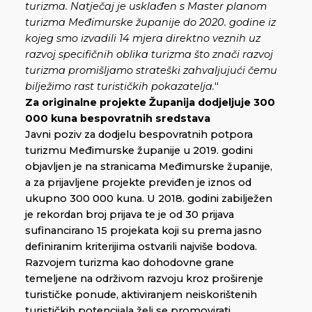
turizma. Natječaj je usklađen s Master planom
turizma Međimurske županije do 2020. godine iz
kojeg smo izvadili 14 mjera direktno veznih uz
razvoj specifičnih oblika turizma što znači razvoj
turizma promišljamo strateški zahvaljujući čemu
bilježimo rast turističkih pokazatelja.
“
Za originalne projekte Županija dodjeljuje 300
000 kuna bespovratnih sredstava
Javni poziv za dodjelu bespovratnih potpora
turizmu Međimurske županije u 2019. godini
objavljen je na stranicama Međimurske županije,
a za prijavljene projekte previđen je iznos od
ukupno 300 000 kuna. U 2018. godini zabilježen
je rekordan broj prijava te je od 30 prijava
sufinancirano 15 projekata koji su prema jasno
definiranim kriterijima ostvarili najviše bodova.
Razvojem turizma kao dohodovne grane
temeljene na održivom razvoju kroz proširenje
turističke ponude, aktiviranjem neiskorištenih
turističkih potencijala želi se promovirati