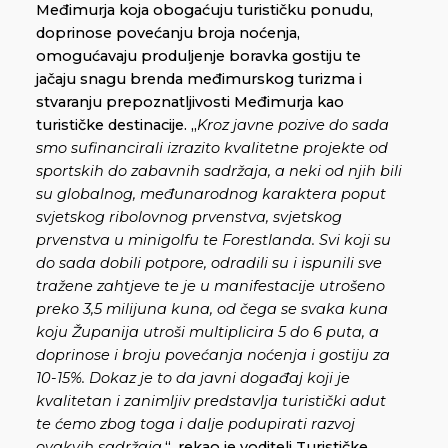
Međimurja koja obogaćuju turističku ponudu,
doprinose povećanju broja noćenja,
omogućavaju produljenje boravka gostiju te
jačaju snagu brenda međimurskog turizma i
stvaranju prepoznatljivosti Međimurja kao
turističke destinacije. „
Kroz javne pozive do sada
smo sufinancirali izrazito kvalitetne projekte od
sportskih do zabavnih sadržaja, a neki od njih bili
su globalnog, međunarodnog karaktera poput
svjetskog ribolovnog prvenstva, svjetskog
prvenstva u minigolfu te Forestlanda. Svi koji su
do sada dobili potpore, odradili su i ispunili sve
tražene zahtjeve te je u manifestacije utrošeno
preko 3,5 milijuna kuna, od čega se svaka kuna
koju Županija utroši multiplicira 5 do 6 puta, a
doprinose i broju povećanja noćenja i gostiju za
10-15%. Dokaz je to da javni događaj koji je
kvalitetan i zanimljiv predstavlja turistički adut
te ćemo zbog toga i dalje podupirati razvoj
ovakvih sadržaja.
“, rekao je voditelj Turističke