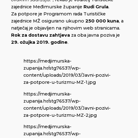
zajednice Međimurske županije
Rudi Grula
.
Za potpore je Programom rada Turističke
zajednice MŽ osigurano ukupno
250 000 kuna
, a
natječaj je objavljen na njihovim web stranicama.
Rok za dostavu zahtjeva
za oba javna poziva je
29. ožujka 2019. godine
.
https://medjimurska-
zupanija.hr/stg76537/wp-
content/uploads/2019/03/Javni-pozivi-
za-potpore-u-turizmu-MZ-1.jpg
https://medjimurska-
zupanija.hr/stg76537/wp-
content/uploads/2019/03/Javni-pozivi-
za-potpore-u-turizmu-MZ-2.jpg
https://medjimurska-
zupanija.hr/stg76537/wp-