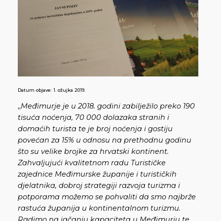
Datum objave:
1. ožujka 2019.
„
Međimurje je u 2018. godini zabilježilo preko 190
tisuća noćenja, 70 000 dolazaka stranih i
domaćih turista te je broj noćenja i gostiju
povećan za 15% u odnosu na prethodnu godinu
što su velike brojke za hrvatski kontinent.
Zahvaljujući kvalitetnom radu Turističke
zajednice Međimurske županije i turističkih
djelatnika, dobroj strategiji razvoja turizma i
potporama možemo se pohvaliti da smo najbrže
rastuća županija u kontinentalnom turizmu.
Radimo na jačanju kapaciteta u Međimurju te