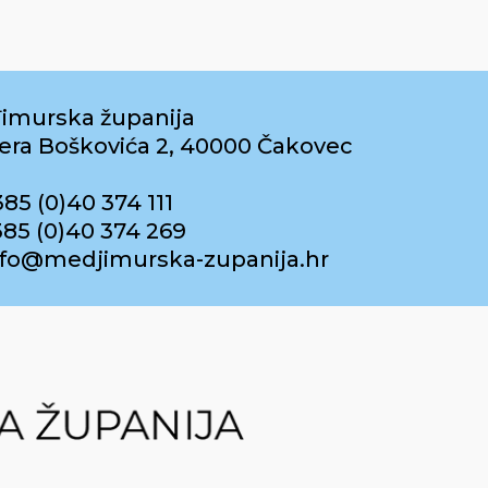
imurska županija
era Boškovića 2, 40000 Čakovec
385 (0)40 374 111
385 (0)40 374 269
info@medjimurska-zupanija.hr