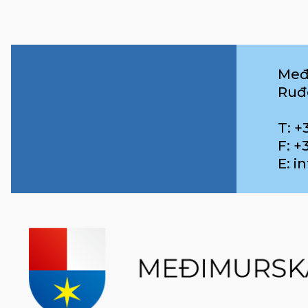
Međ
Ruđ
T: +
F: +
E: 