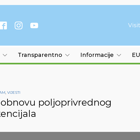
Vis
Transparentno
Informacije
EU
ZAM
,
VIJESTI
a obnovu poljoprivrednog
encijala