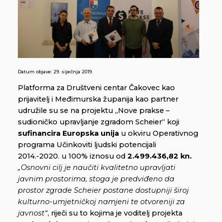
Datum objave:
29. siječnja 2019.
Platforma za Društveni centar Čakovec kao
prijavitelj i Međimurska županija kao partner
udružile su se na projektu „Nove prakse –
sudioničko upravljanje zgradom Scheier“ koji
sufinancira Europska unija
u okviru Operativnog
programa Učinkoviti ljudski potencijali
2014.-2020. u 100% iznosu od
2.499.436,82 kn.
„Osnovni cilj je naučiti kvalitetno upravljati
javnim prostorima, stoga je predviđeno da
prostor zgrade Scheier postane dostupniji široj
kulturno-umjetničkoj namjeni te otvoreniji za
javnost“
, riječi su to kojima je voditelj projekta