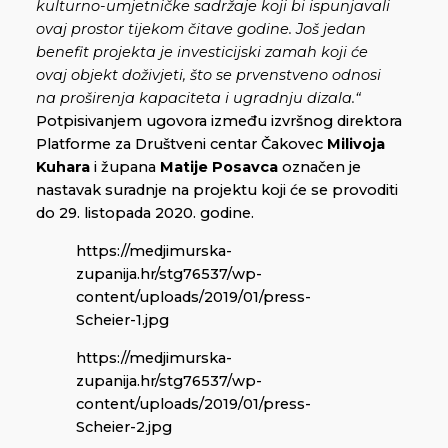
kulturno-umjetničke sadržaje koji bi ispunjavali
ovaj prostor tijekom čitave godine. Još jedan
benefit projekta je investicijski zamah koji će
ovaj objekt doživjeti, što se prvenstveno odnosi
na proširenja kapaciteta i ugradnju dizala.“
Potpisivanjem ugovora između izvršnog direktora
Platforme za Društveni centar Čakovec
Milivoja
Kuhara
i župana
Matije Posavca
označen je
nastavak suradnje na projektu koji će se provoditi
do 29. listopada 2020. godine.
https://medjimurska-
zupanija.hr/stg76537/wp-
content/uploads/2019/01/press-
Scheier-1.jpg
https://medjimurska-
zupanija.hr/stg76537/wp-
content/uploads/2019/01/press-
Scheier-2.jpg