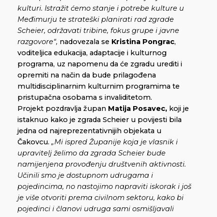
kulturi. Istražit ćemo stanje i potrebe kulture u
Međimurju te strateški planirati rad zgrade
Scheier, održavati tribine, fokus grupe i javne
razgovore“,
nadovezala se
Kristina Pongrac
,
voditeljica edukacija, adaptacije i kulturnog
programa, uz napomenu da će zgradu urediti i
opremiti na način da bude prilagođena
multidisciplinarnim kulturnim programima te
pristupačna osobama s invaliditetom.
Projekt pozdravlja župan
Matija Posavec,
koji je
istaknuo kako je zgrada Scheier u povijesti bila
jedna od najreprezentativnijih objekata u
Čakovcu.
„Mi ispred Županije koja je vlasnik i
upravitelj želimo da zgrada Scheier bude
namijenjena provođenju društvenih aktivnosti.
Učinili smo je dostupnom udrugama i
pojedincima, no nastojimo napraviti iskorak i još
je više otvoriti prema civilnom sektoru, kako bi
pojedinci i članovi udruga sami osmišljavali