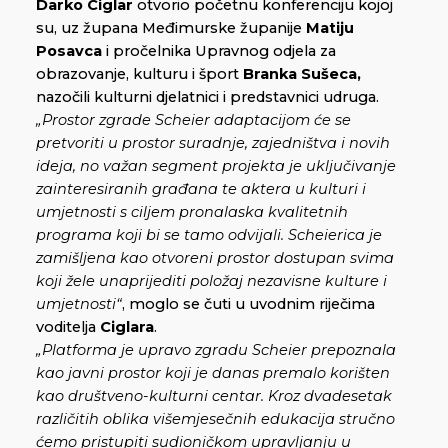
Darko Ciglar
otvorio početnu konferenciju kojoj
su, uz župana Međimurske županije
Matiju
Posavca
i pročelnika Upravnog odjela za
obrazovanje, kulturu i šport
Branka Sušeca,
nazočili kulturni djelatnici i predstavnici udruga.
„Prostor zgrade Scheier adaptacijom će se
pretvoriti u prostor suradnje, zajedništva i novih
ideja, no važan segment projekta je uključivanje
zainteresiranih građana te aktera u kulturi i
umjetnosti s ciljem pronalaska kvalitetnih
programa koji bi se tamo odvijali. Scheierica je
zamišljena kao otvoreni prostor dostupan svima
koji žele unaprijediti položaj nezavisne kulture i
umjetnosti“
, moglo se čuti u uvodnim riječima
voditelja
Ciglara
.
„Platforma je upravo zgradu Scheier prepoznala
kao javni prostor koji je danas premalo korišten
kao društveno-kulturni centar. Kroz dvadesetak
različitih oblika višemjesečnih edukacija stručno
ćemo pristupiti sudioničkom upravljanju u