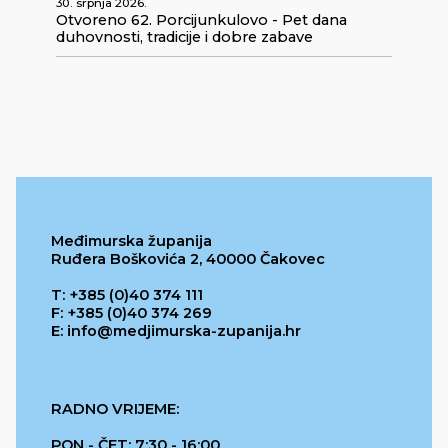
30. srpnja 2026.
Otvoreno 62. Porcijunkulovo - Pet dana
duhovnosti, tradicije i dobre zabave
Međimurska županija
Ruđera Boškovića 2, 40000 Čakovec
T: +385 (0)40 374 111
F: +385 (0)40 374 269
E: info@medjimurska-zupanija.hr
RADNO VRIJEME:
PON - ČET: 7:30 - 16:00