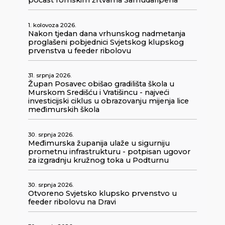
počast romskim žrtvama Samudaripena
1. kolovoza 2026.
Nakon tjedan dana vrhunskog nadmetanja
proglašeni pobjednici Svjetskog klupskog
prvenstva u feeder ribolovu
31. srpnja 2026.
Župan Posavec obišao gradilišta škola u
Murskom Središću i Vratišincu - najveći
investicijski ciklus u obrazovanju mijenja lice
međimurskih škola
30. srpnja 2026.
Međimurska županija ulaže u sigurniju
prometnu infrastrukturu - potpisan ugovor
za izgradnju kružnog toka u Podturnu
30. srpnja 2026.
Otvoreno Svjetsko klupsko prvenstvo u
feeder ribolovu na Dravi