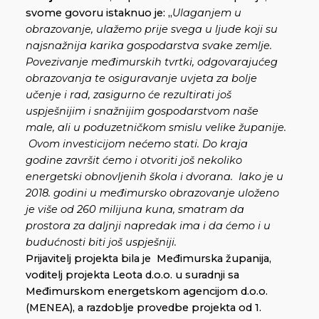
svome govoru istaknuo je: „
Ulaganjem u
obrazovanje, ulažemo prije svega u ljude koji su
najsnažnija karika gospodarstva svake zemlje.
Povezivanje međimurskih tvrtki, odgovarajućeg
obrazovanja te osiguravanje uvjeta za bolje
učenje i rad, zasigurno će rezultirati još
uspješnijim i snažnijim gospodarstvom naše
male, ali u poduzetničkom smislu velike županije.
Ovom investicijom nećemo stati. Do kraja
godine završit ćemo i otvoriti još nekoliko
energetski obnovljenih škola i dvorana. Iako je u
2018. godini u međimursko obrazovanje uloženo
je više od 260 milijuna kuna, smatram da
prostora za daljnji napredak ima i da ćemo i u
budućnosti biti još uspješniji.
Prijavitelj projekta bila je Međimurska županija,
voditelj projekta Leota d.o.o. u suradnji sa
Međimurskom energetskom agencijom d.o.o.
(MENEA), a razdoblje provedbe projekta od 1.