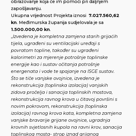
obrazovanje koja će im pomoći pri daljnjem
zapošljavanju.
Ukupna vrijednost Projekta iznosi
7.027.560,62
kn
. Međimurska županija sudjelovala je sa
1.500.000,00 kn
.
„
Izvedena je kompletna zamjena starih grijaćih
tijela, ugrađeni su ventilacijski uređaji s
povratom topline, također su ugrađeni
kalorimetri za mjerenje potrošnje toplinske
energije kao i sustav očitanja potrošnje
energenata i vode te spajanje na ISGE sustav.
Što se tiče vanjske ovojnice, izvedena je
rekonstrukcija (toplinska izolacija) vanjskih
zidova pročelja i sanacija toplinskih mostova,
rekonstrukcija ravnog krova u čitavoj površini s
novim pokrovom, rekonstrukcija (toplinska
izolacija) ravnog krova kata, kompletna zamjena
vanjske bravarije grijane ovojnice, ugradnja
krovnih svjetlosnih kupola na ravni krov, sanacija
toplinskog mosta- strop iznad grijanog