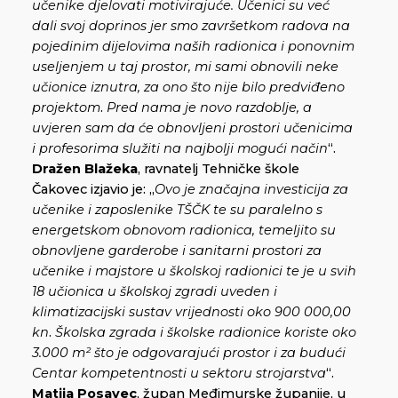
učenike djelovati motivirajuće. Učenici su već
dali svoj doprinos jer smo završetkom radova na
pojedinim dijelovima naših radionica i ponovnim
useljenjem u taj prostor, mi sami obnovili neke
učionice iznutra, za ono što nije bilo predviđeno
projektom
.
Pred nama je novo razdoblje, a
uvjeren sam da će obnovljeni prostori učenicima
i profesorima služiti na
najbolji mogući način
“.
Dražen Blažeka
, ravnatelj Tehničke škole
Čakovec izjavio je: „
Ovo je značajna investicija za
učenike i zaposlenike TŠČK te su paralelno s
energetskom obnovom radionica, temeljito su
obnovljene garderobe i sanitarni prostori za
učenike i majstore u školskoj radionici te je u svih
18 učionica u školskoj zgradi uveden i
klimatizacijski sustav vrijednosti oko 900 000,00
kn
.
Školska zgrada i školske radionice koriste oko
3.000 m² što je odgovarajući prostor i za budući
Centar kompetentnosti u sektoru strojarstva
“.
Matija Posavec
, župan Međimurske županije, u