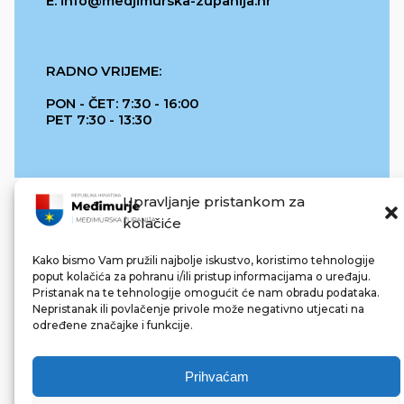
E: info@medjimurska-zupanija.hr
RADNO VRIJEME:
PON - ČET: 7:30 - 16:00
PET 7:30 - 13:30
Upravljanje pristankom za
kolačiće
Kako bismo Vam pružili najbolje iskustvo, koristimo tehnologije
poput kolačića za pohranu i/ili pristup informacijama o uređaju.
Pristanak na te tehnologije omogućit će nam obradu podataka.
REPUBLIKA HRVATSKA
Nepristanak ili povlačenje privole može negativno utjecati na
određene značajke i funkcije.
Prihvaćam