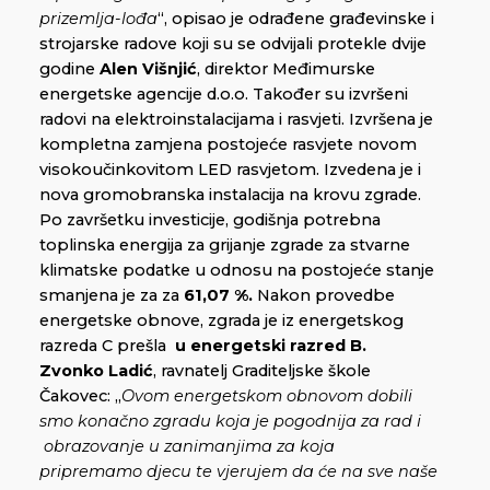
prizemlja-lođa
“, opisao je odrađene građevinske i
strojarske radove koji su se odvijali protekle dvije
godine
Alen Višnjić
, direktor Međimurske
energetske agencije d.o.o. Također su izvršeni
radovi na elektroinstalacijama i rasvjeti. Izvršena je
kompletna zamjena postojeće rasvjete novom
visokoučinkovitom LED rasvjetom. Izvedena je i
nova gromobranska instalacija na krovu zgrade.
Po završetku investicije, godišnja potrebna
toplinska energija za grijanje zgrade za stvarne
klimatske podatke u odnosu na postojeće stanje
smanjena je za za
61,07 %.
Nakon provedbe
energetske obnove, zgrada je iz energetskog
razreda C prešla
u energetski razred B.
Zvonko Ladić
, ravnatelj Graditeljske škole
Čakovec: „
Ovom energetskom obnovom dobili
smo konačno zgradu koja je pogodnija za rad i
obrazovanje u zanimanjima za koja
pripremamo djecu te vjerujem da će na sve naše