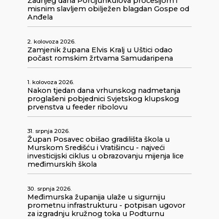
Zadnjeg dana Porcijunkulova procesijom i
misnim slavljem obilježen blagdan Gospe od
Anđela
2. kolovoza 2026.
Zamjenik župana Elvis Kralj u Uštici odao
počast romskim žrtvama Samudaripena
1. kolovoza 2026.
Nakon tjedan dana vrhunskog nadmetanja
proglašeni pobjednici Svjetskog klupskog
prvenstva u feeder ribolovu
31. srpnja 2026.
Župan Posavec obišao gradilišta škola u
Murskom Središću i Vratišincu - najveći
investicijski ciklus u obrazovanju mijenja lice
međimurskih škola
30. srpnja 2026.
Međimurska županija ulaže u sigurniju
prometnu infrastrukturu - potpisan ugovor
za izgradnju kružnog toka u Podturnu