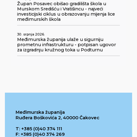
Župan Posavec obišao gradilišta škola u
Murskom Središću i Vratišincu - najveći
investicijski ciklus u obrazovanju mijenja lice
međimurskih škola
30. srpnja 2026.
Međimurska županija ulaže u sigurniju
prometnu infrastrukturu - potpisan ugovor
za izgradnju kružnog toka u Podturnu
Međimurska županija
Ruđera Boškovića 2, 40000 Čakovec
T: +385 (0)40 374 111
F: +385 (0)40 374 269