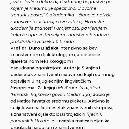
jezikoslovlja i dokaz dijalektalnog bogatstva po
kojem je Međimurje specifično. U ovome
trenutku postoji 6 akademika – članova najviše
znanstvene institucije u Hrvatskoj, Hrvatske
akademije znanosti i umjetnosti, pa vjerujem
kako će upravo temeljem znanstvenih radova
prof.dr.Đuro Blažeka biti sedmi.“
Prof.dr. Đuro Blažeka
intenzivno se bavi
znanstvenom dijalektologijom, a posebice
dijalektalnom leksikologijom i
pseudoanalogonimijom. Autor je 5 knjiga i
pedesetak znanstvenih radova od kojih su mnogi
objavljeni u najuglednijim lingvističkim
časopisima. Za knjigu
Međimurski dijalekt
(Hrvatski kajkavski govori Međimurja)
dobio je
od Matice hrvatske srebrnu plaketu. Aktivno je
sudjelovao na četrdesetak znanstvenih skupova,
a znanstveni dijalektološki trojezični
Rječnik
pomurskih Hrvata
je Hrvatska matica iseljenika
proglasila najboljom znanstvenom