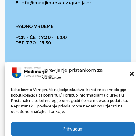
E: info@medjimurska-zupanija.hr
RADNO VRIJEME:
PON - ČET: 7:30 - 16:00
PET 7:30 - 13:30
Upravljanje pristankom za
kolačiće
Kako bismo Vam pružili najbolje iskustvo, koristimo tehnologije
poput kolačića za pohranu i/ili pristup informacijama o uređaju.
Pristanak na te tehnologije omogućit će nam obradu podataka.
REPUBLIKA HRVATSKA
Nepristanak ili povlačenje privole može negativno utjecati na
određene značajke i funkcije.
Prihvaćam