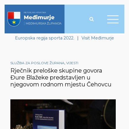
Europska regija sporta 2022.
|
Visit Međimurje
SLUŽBA ZA POSLOVE ŽUPANA
,
VIJESTI
Rječnik preloške skupine govora
Đure Blažeke predstavljen u
njegovom rodnom mjestu Čehovcu