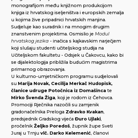
monografijom među knjižnom produkcijom
knjiga iz hrvatskog iseljeništva i europskih zemalja
u kojima žive pripadnici hrvatskih manjina.
Sudjeluje kao suradnik i na mnogim drugim
znanstvenim projektima. Osmislio je
Modul
hrvatskog jezika
- inačica s kajkavskim narječjem
koji slušaju studenti učiteljskog studija na
Učiteljskom fakultetu - Odsjek u Čakovcu, kako bi
se dijalektologija približila budućim magistrima
primarnog obrazovanja.
U kulturno-umjetničkom programu sudjelovali
su
Marija Novak, Cecilija Merkač Hudopisk,
članice udruge Potočnica iz Domašinca
te
Mirko Švenda Žiga
, koji je rodom iz Čehovca.
Promociji Rječnika nazočili su zamjenik
gradonačelnika Preloga
Zdravko Kvakan
,
predsjednik Gradskog vijeća
Đuro Ujlaki
,
pročelnik
Željko Poredoš
, župnik župe Sveti
Juraj u Trnju
vlč. Darko Kelemenić
, članovi