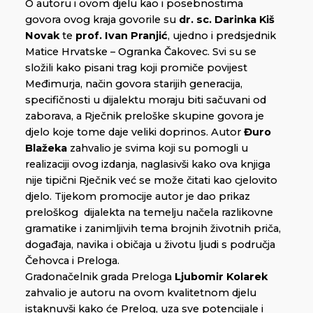
O autoru i ovom djelu kao i posebnostima
govora ovog kraja govorile su
dr. sc. Darinka Kiš
Novak
te
prof. Ivan Pranjić
, ujedno i predsjednik
Matice Hrvatske – Ogranka Čakovec. Svi su se
složili kako pisani trag koji promiče povijest
Međimurja, način govora starijih generacija,
specifičnosti u dijalektu moraju biti sačuvani od
zaborava, a Rječnik preloške skupine govora je
djelo koje tome daje veliki doprinos. Autor
Đuro
Blažeka
zahvalio je svima koji su pomogli u
realizaciji ovog izdanja, naglasivši kako ova knjiga
nije tipični Rječnik već se može čitati kao cjelovito
djelo. Tijekom promocije autor je dao prikaz
preloškog dijalekta na temelju načela razlikovne
gramatike i zanimljivih tema brojnih životnih priča,
događaja, navika i običaja u životu ljudi s područja
Čehovca i Preloga.
Gradonačelnik grada Preloga
Ljubomir Kolarek
zahvalio je autoru na ovom kvalitetnom djelu
istaknuvši kako će Prelog, uza sve potencijale i