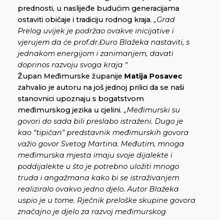
prednosti, u naslijeđe budućim generacijama
ostaviti običaje i tradiciju rodnog kraja.
„Grad
Prelog uvijek je podržao ovakve inicijative i
vjerujem da će prof.dr.Đuro Blažeka nastaviti, s
jednakom energijom i zanimanjem, davati
doprinos razvoju svoga kraja “
Župan Međimurske županije
Matija Posavec
zahvalio je autoru na još jednoj prilici da se naši
stanovnici upoznaju s bogatstvom
međimurskog jezika u cjelini
. „
Međimurski su
govori do sada bili preslabo istraženi. Dugo je
kao “tipičan” predstavnik međimurskih govora
važio govor Svetog Martina. Međutim, mnoga
međimurska mjesta imaju svoje dijalekte i
poddijalekte u što je potrebno uložiti mnogo
truda i angažmana kako bi se istraživanjem
realiziralo ovakvo jedno djelo. Autor Blažeka
uspio je u tome. Rječnik preloške skupine govora
značajno je djelo za razvoj međimurskog