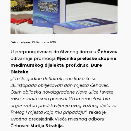
Datum objave:
29. listopada 2018.
U prepunoj dvorani društvenog doma u
Čehovcu
održana je promocija
Rječnika preloške skupine
međimurskog dijalekta
,
prof.dr.sc. Đure
Blažeke
.
„Prošle godine definirali smo kako će se
26.listopada obilježavati dan mjesta Čehovec.
Osim obilaska novoizgrađene Nove ulice i svete
mise, osobito smo ponosni što imamo čast biti
organizatori predstavljanja ovog važnog djela za
Prelog i mjesta koja mu pripadaju“
rekao je
uvodno predsjednik Vijeća mjesnog odbora
Čehovec
Matija Strahija.