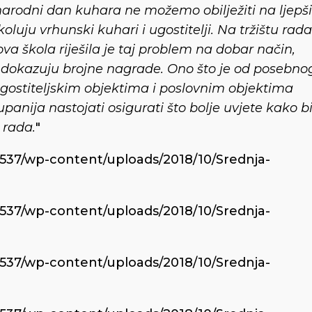
rodni dan kuhara ne možemo obilježiti na ljepši
oluju vrhunski kuhari i ugostitelji. Na tržištu rada
va škola riješila je taj problem na dobar način,
 dokazuju brojne nagrade. Ono što je od posebno
ugostiteljskim objektima i poslovnim objektima
nija nastojati osigurati što bolje uvjete kako b
 rada.
"
6537/wp-content/uploads/2018/10/Srednja-
6537/wp-content/uploads/2018/10/Srednja-
6537/wp-content/uploads/2018/10/Srednja-