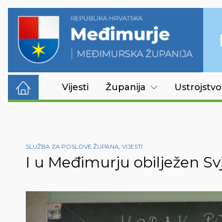
Vijesti
Županija
Ustrojstvo
SLUŽBA ZA POSLOVE ŽUPANA
,
VIJESTI
I u Međimurju obilježen Sv