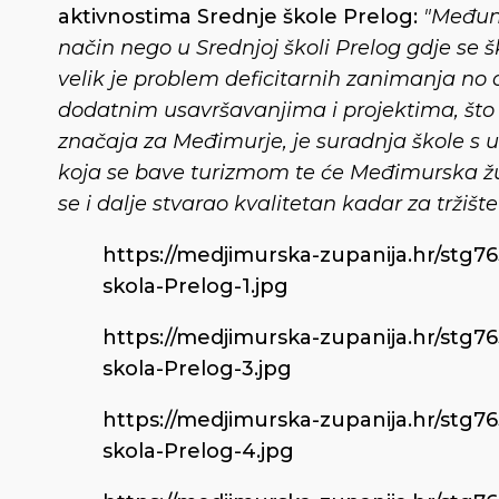
aktivnostima Srednje škole Prelog:
"Međuna
način nego u Srednjoj školi Prelog gdje se šk
velik je problem deficitarnih zanimanja no o
dodatnim usavršavanjima i projektima, što
značaja za Međimurje, je suradnja škole s 
koja se bave turizmom te će Međimurska župa
se i dalje stvarao kvalitetan kadar za tržište
https://medjimurska-zupanija.hr/stg7
skola-Prelog-1.jpg
https://medjimurska-zupanija.hr/stg7
skola-Prelog-3.jpg
https://medjimurska-zupanija.hr/stg7
skola-Prelog-4.jpg