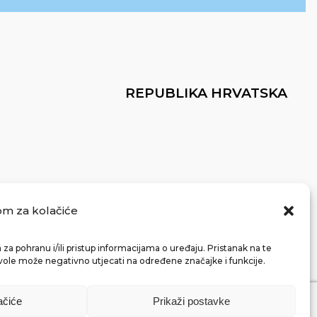
REPUBLIKA HRVATSKA
om za kolačiće
za pohranu i/ili pristup informacijama o uređaju. Pristanak na te
vole može negativno utjecati na određene značajke i funkcije.
ačiće
Prikaži postavke