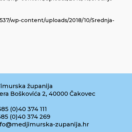
6537/wp-content/uploads/2018/10/Srednja-
imurska županija
era Boškovića 2, 40000 Čakovec
385 (0)40 374 111
385 (0)40 374 269
info@medjimurska-zupanija.hr