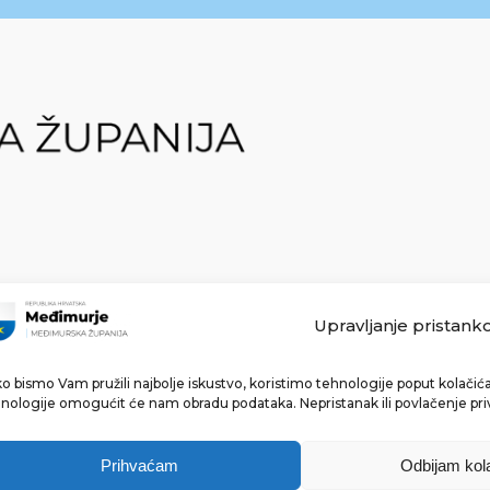
Upravljanje pristank
o bismo Vam pružili najbolje iskustvo, koristimo tehnologije poput kolačića 
Made with ❤ by bg & 3na3.
nologije omogućit će nam obradu podataka. Nepristanak ili povlačenje pri
Prihvaćam
Odbijam kol