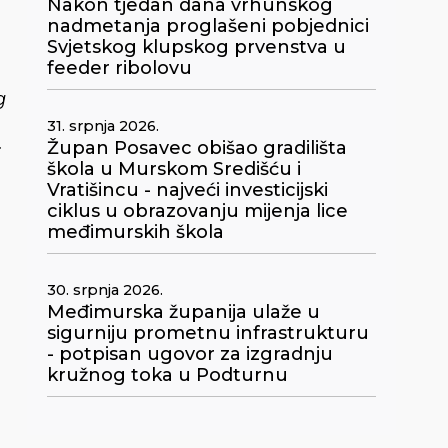
Nakon tjedan dana vrhunskog
nadmetanja proglašeni pobjednici
Svjetskog klupskog prvenstva u
feeder ribolovu
g
31. srpnja 2026.
Župan Posavec obišao gradilišta
i
škola u Murskom Središću i
Vratišincu - najveći investicijski
ciklus u obrazovanju mijenja lice
međimurskih škola
30. srpnja 2026.
Međimurska županija ulaže u
sigurniju prometnu infrastrukturu
- potpisan ugovor za izgradnju
kružnog toka u Podturnu