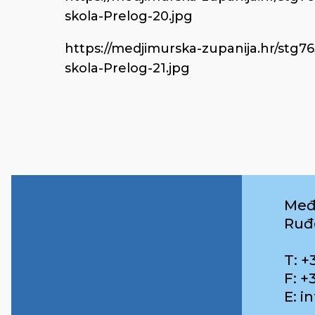
skola-Prelog-20.jpg
https://medjimurska-zupanija.hr/stg7
skola-Prelog-21.jpg
Međ
Ruđ
T: +
F: +
E: 