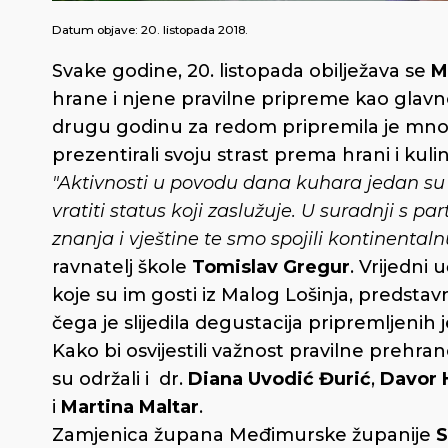
Datum objave:
20. listopada 2018.
Svake godine, 20. listopada obilježava se
M
hrane i njene pravilne pripreme kao glavn
drugu godinu za redom pripremila je mnoge 
prezentirali svoju strast prema hrani i ku
"Aktivnosti u povodu dana kuhara jedan su
vratiti status koji zaslužuje. U suradnji s 
znanja i vještine te smo spojili kontinental
ravnatelj škole
Tomislav Gregur
. Vrijedni 
koje su im gosti iz Malog Lošinja, predstav
čega je slijedila degustacija pripremljenih j
Kako bi osvijestili važnost pravilne prehran
su održali i dr.
Diana Uvodić Đurić
,
Davor 
i
Martina Maltar
.
Zamjenica župana Međimurske županije
S