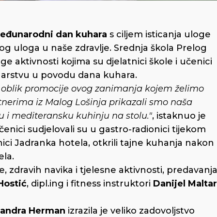
eđunarodni dan kuhara
s ciljem isticanja uloge
og uloga u naše zdravlje. Srednja škola Prelog
aktivnosti kojima su djelatnici škole i učenici
linarstvu u povodu dana kuhara.
 oblik promocije ovog zanimanja kojem želimo
partnerima iz Malog Lošinja prikazali smo naša
nu i mediteransku kuhinju na stolu."
, istaknuo je
učenici sudjelovali su u gastro-radionici tijekom
nici Jadranka hotela, otkrili tajne kuhanja nakon
ela.
e, zdravih navika i tjelesne aktivnosti, predavanj
Hostić
, dipl.ing i fitness instruktori
Danijel Maltar
andra Herman
izrazila je veliko zadovoljstvo