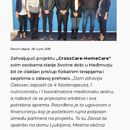
Datum objave:
28. rujna 2018.
Zahvaljujući projektu
„CrossCare-HomeCare“
svim osobama starije životne dobi u Međimurju
bit će olakšan pristup fizikalnim terapijama i
savjetima o zdravoj prehrani.
„Dom zdravlja
Čakovec zaposlit će 4 fizioterapeuta, 1
nutricionistu i 1 koordinatora-medicinsku sestru,
a nabavit će se prijevozno sredstvo i sva
potrebna oprema. Potvrđeno je to ugovorom o
financiranju koji je početkom rujna potpisan
između partnera na projektu. To su Zavod za
opskrbo na domu Ljubljana, Mestna občina