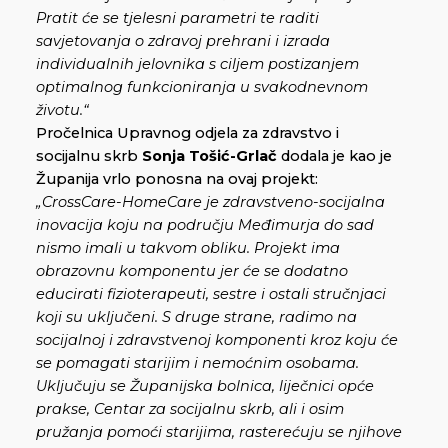
Pratit će se tjelesni parametri te raditi
savjetovanja o zdravoj prehrani i izrada
individualnih jelovnika s ciljem postizanjem
optimalnog funkcioniranja u svakodnevnom
životu.“
Pročelnica Upravnog odjela za zdravstvo i
socijalnu skrb
Sonja Tošić-Grlač
dodala je kao je
Županija vrlo ponosna na ovaj projekt:
„CrossCare-HomeCare je zdravstveno-socijalna
inovacija koju na području Međimurja do sad
nismo imali u takvom obliku. Projekt ima
obrazovnu komponentu jer će se dodatno
educirati fizioterapeuti, sestre i ostali stručnjaci
koji su uključeni. S druge strane, radimo na
socijalnoj i zdravstvenoj komponenti kroz koju će
se pomagati starijim i nemoćnim osobama.
Uključuju se Županijska bolnica, liječnici opće
prakse, Centar za socijalnu skrb, ali i osim
pružanja pomoći starijima, rasterećuju se njihove