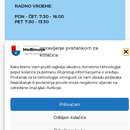
RADNO VRIJEME:
PON - ČET: 7:30 - 16:00
PET 7:30 - 13:30
Upravljanje pristankom za
kolačiće
Kako bismo Vam pružili najbolje iskustvo, koristimo tehnologije
poput kolačića za pohranu i/ili pristup informacijama o uređaju.
Pristanak na te tehnologije omogućit će nam obradu podataka.
REPUBLIKA HRVATSKA
Nepristanak ili povlačenje privole može negativno utjecati na
određene značajke i funkcije.
Prihvaćam
Odbijam kolačiće
© 2022 Međimurska županija. Sva prava pridržana.
Made with ❤ by bg & 3na3.