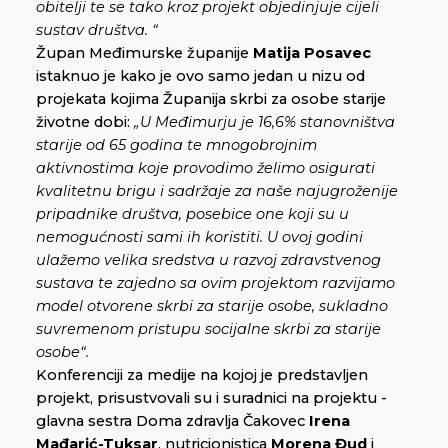
obitelji te se tako kroz projekt objedinjuje cijeli
sustav društva. “
Župan Međimurske županije
Matija Posavec
istaknuo je kako je ovo samo jedan u nizu od
projekata kojima Županija skrbi za osobe starije
životne dobi:
„U Međimurju je 16,6% stanovništva
starije od 65 godina te mnogobrojnim
aktivnostima koje provodimo želimo osigurati
kvalitetnu brigu i sadržaje za naše najugroženije
pripadnike društva, posebice one koji su u
nemogućnosti sami ih koristiti. U ovoj godini
ulažemo velika sredstva u razvoj zdravstvenog
sustava te zajedno sa ovim projektom razvijamo
model otvorene skrbi za starije osobe, sukladno
suvremenom pristupu socijalne skrbi za starije
osobe“.
Konferenciji za medije na kojoj je predstavljen
projekt, prisustvovali su i suradnici na projektu -
glavna sestra Doma zdravlja Čakovec
Irena
Mađarić-Tuksar
, nutricionistica
Morena Đud
i