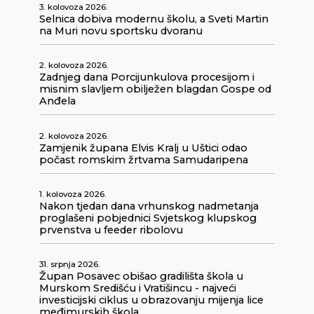
3. kolovoza 2026.
Selnica dobiva modernu školu, a Sveti Martin
na Muri novu sportsku dvoranu
2. kolovoza 2026.
Zadnjeg dana Porcijunkulova procesijom i
misnim slavljem obilježen blagdan Gospe od
Anđela
2. kolovoza 2026.
Zamjenik župana Elvis Kralj u Uštici odao
počast romskim žrtvama Samudaripena
1. kolovoza 2026.
Nakon tjedan dana vrhunskog nadmetanja
proglašeni pobjednici Svjetskog klupskog
prvenstva u feeder ribolovu
31. srpnja 2026.
Župan Posavec obišao gradilišta škola u
Murskom Središću i Vratišincu - najveći
investicijski ciklus u obrazovanju mijenja lice
međimurskih škola