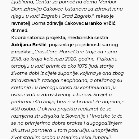
Ljubljana, Centar za pomoć na domu Maribor,
Dom zdravlja Čakovec, Ustanova za zdravstvenu
njegu u kući Zagreb i Grad Zagreb.“
, rekao je
ravnatelj Doma zdravlja Čakovec
Branko Vrčić
,
dr.med.
Koordinatorica projekta, medicinska sestra
Adrijana Bešlić
, pojasnila je pojedinosti samog
projekta:
„CrossCare-HomeCare traje od rujna
2018. do kraja kolovoza 2020. godine. Fizikalnu
terapiju u kući primit će oko 1075 ljudi starije
životne dobi iz cijele županije, kojima je ona zbog
zdravstvenih razloga neophodna, a otežanog su
kretanja i u nemogućnosti su kontinuirano ju
ostvarivati u zdravstvenoj ustanovi. Savjet o
prehrani i što boljoj brizi o sebi dobit će najmanje
450 osoba. U okviru projekta realizirat će se
razmjena stručnjaka iz Slovenije i Hrvatske te će
se na primjerima dobre prakse i dugogodišnjem
iskustvu partnera u tom području, unaprijediti
život starijim osoba u Međimurskoj županiji.