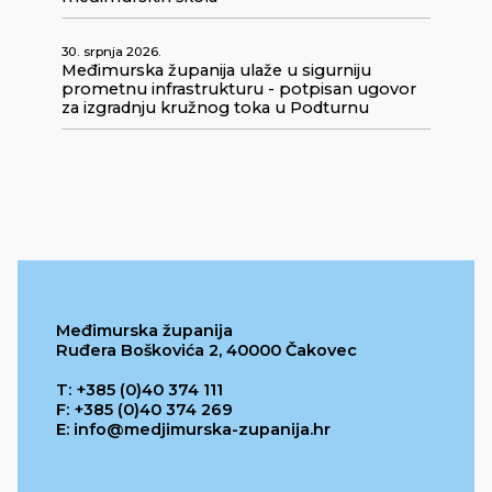
30. srpnja 2026.
Međimurska županija ulaže u sigurniju
prometnu infrastrukturu - potpisan ugovor
za izgradnju kružnog toka u Podturnu
Međimurska županija
Ruđera Boškovića 2, 40000 Čakovec
T: +385 (0)40 374 111
F: +385 (0)40 374 269
E: info@medjimurska-zupanija.hr