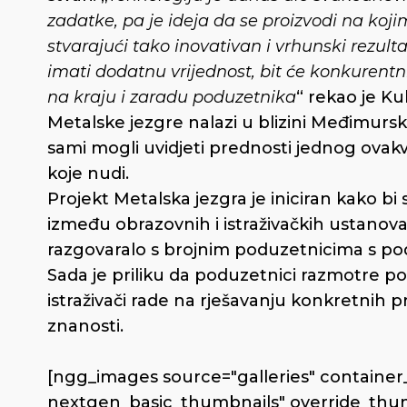
zadatke, pa je ideja da se proizvodi na ko
stvarajući tako inovativan i vrhunski rezulta
imati dodatnu vrijednost, bit će konkurentnij
na kraju i zaradu poduzetnika
“ rekao je Ku
Metalske jezgre nalazi u blizini Međimursko
sami mogli uvidjeti prednosti jednog ovakvog
koje nudi.
Projekt Metalska jezgra je iniciran kako bi
između obrazovnih i istraživačkih ustanova
razgovaralo s brojnim poduzetnicima s podr
Sada je priliku da poduzetnici razmotre po
istraživači rade na rješavanju konkretnih p
znanosti.
[ngg_images source="galleries" container_
nextgen_basic_thumbnails" override_thum