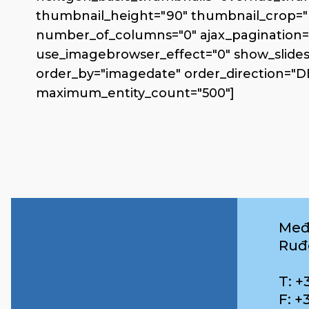
thumbnail_height="90" thumbnail_crop="
number_of_columns="0" ajax_pagination="
use_imagebrowser_effect="0" show_slidesho
order_by="imagedate" order_direction="D
maximum_entity_count="500"]
Međ
Ruđ
T: +
F: +