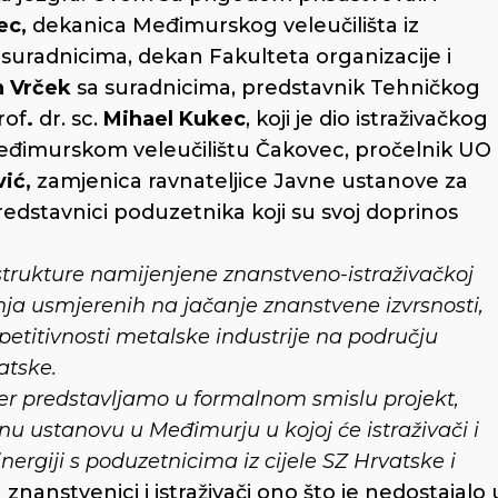
ec,
dekanica Međimurskog veleučilišta iz
suradnicima, dekan Fakulteta organizacije i
 Vrček
sa suradnicima, predstavnik Tehničkog
rof
.
dr. sc.
Mihael Kukec
, koji je dio istraživačkog
 Međimurskom veleučilištu Čakovec, pročelnik UO
ić,
zamjenica ravnateljice Javne ustanove za
edstavnici poduzetnika koji su svoj doprinos
rastrukture namijenjene znanstveno-istraživačkoj
nja usmjerenih na jačanje znanstvene izvrsnosti,
etitivnosti metalske industrije na području
atske.
er predstavljamo u formalnom smislu projekt,
u ustanovu u Međimurju u kojoj će istraživači i
nergiji s poduzetnicima iz cijele SZ Hrvatske i
nanstvenici i istraživači ono što je nedostajalo 