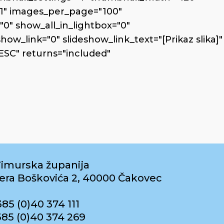
1" images_per_page="100"
0" show_all_in_lightbox="0"
w_link="0" slideshow_link_text="[Prikaz slika]"
ESC" returns="included"
imurska županija
era Boškovića 2, 40000 Čakovec
385 (0)40 374 111
385 (0)40 374 269