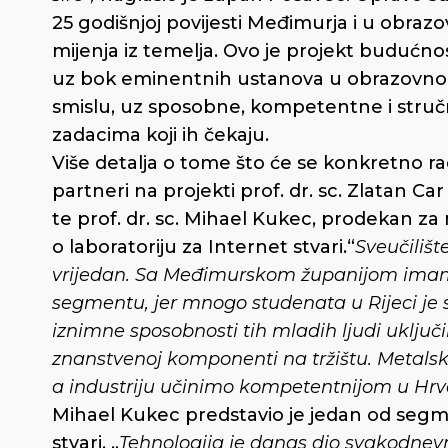
25 godišnjoj povijesti Međimurja i u obraz
mijenja iz temelja. Ovo je projekt budućnos
uz bok eminentnih ustanova u obrazovno
smislu, uz sposobne, kompetentne i stručne
zadacima koji ih čekaju.
Više detalja o tome što će se konkretno rad
partneri na projekti prof. dr. sc. Zlatan Car
te prof. dr. sc. Mihael Kukec, prodekan z
o laboratoriju za Internet stvari.“
Sveučilišt
vrijedan. Sa Međimurskom županijom imamo
segmentu, jer mnogo studenata u Rijeci je 
iznimne sposobnosti tih mladih ljudi uključi
znanstvenoj komponenti na tržištu. Metals
a industriju učinimo kompetentnijom u Hrvats
Mihael Kukec predstavio je jedan od segme
stvari. „
Tehnologija je danas dio svakodnev