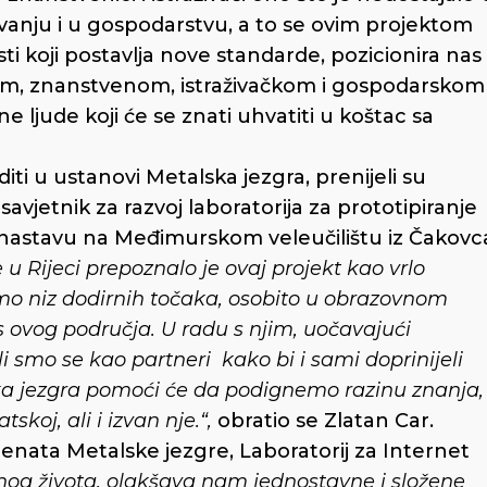
ovanju i u gospodarstvu, a to se ovim projektom
ti koji postavlja nove standarde, pozicionira nas
m, znanstvenom, istraživačkom i gospodarskom
 ljude koji će se znati uhvatiti u koštac sa
iti u ustanovi Metalska jezgra, prenijeli su
 savjetnik za razvoj laboratorija za prototipiranje
a nastavu na Međimurskom veleučilištu iz Čakovc
e u Rijeci prepoznalo je ovaj projekt kao vrlo
 niz dodirnih točaka, osobito u obrazovnom
s ovog područja. U radu s njim, uočavajući
li smo se kao partneri kako bi i sami doprinijeli
ka jezgra pomoći će da podignemo razinu znanja,
koj, ali i izvan nje.“,
obratio se Zlatan Car.
nata Metalske jezgre, Laboratorij za Internet
nog života, olakšava nam jednostavne i složene