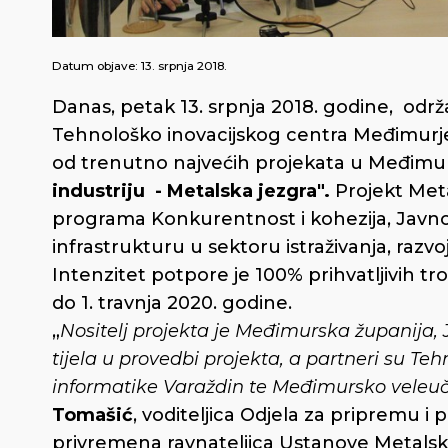
Datum objave:
13. srpnja 2018.
Danas, petak 13. srpnja 2018. godine, održ
Tehnološko inovacijskog centra Međimurje
od trenutno najvećih projekata u Međimur
industriju - Metalska jezgra".
Projekt Meta
programa Konkurentnost i kohezija, Javno
infrastrukturu u sektoru istraživanja, razvo
Intenzitet potpore je 100% prihvatljivih tro
do 1. travnja 2020. godine.
„
Nositelj projekta je Međimurska županija, 
tijela u provedbi projekta, a partneri su Tehn
informatike Varaždin te Međimursko veleuč
Tomašić
, voditeljica Odjela za pripremu 
privremena ravnateljica Ustanove Metalska