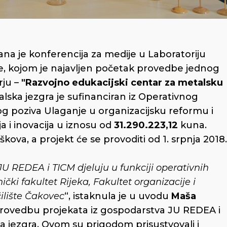
ana je konferencija za medije u Laboratoriju
, kojom je najavljen početak provedbe jednog
ju –
"Razvojno edukacijski centar za metalsku
lska jezgra je sufinanciran iz Operativnog
g poziva Ulaganje u organizacijsku reformu i
ja i inovacija u iznosu od
31.290.223,12
kuna.
škova, a projekt će se provoditi od 1. srpnja 2018.
JU REDEA i TICM djeluju u funkciji operativnih
ički fakultet Rijeka, Fakultet organizacije i
ilište Čakovec
“, istaknula je u uvodu
Maša
i provedbu projekata iz gospodarstva JU REDEA i
 jezgra. Ovom su prigodom prisustvovali i