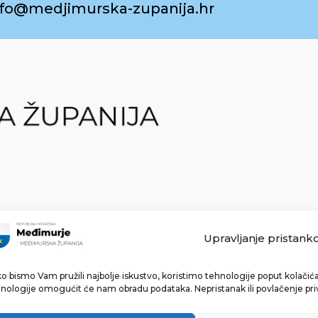
info@medjimurska-zupanija.hr
Upravljanje pristank
o bismo Vam pružili najbolje iskustvo, koristimo tehnologije poput kolačića 
Made with ❤ by bg & 3na3.
nologije omogućit će nam obradu podataka. Nepristanak ili povlačenje pri