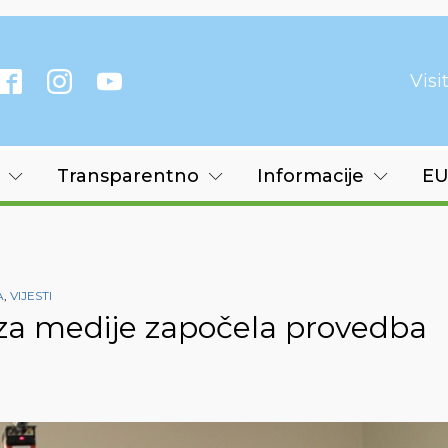
Vis
Transparentno
Informacije
EU
A
,
VIJESTI
a medije započela provedba