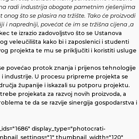
jima radi industrija obogate pametnim rješenjima
t onog što se plasira na tržište. Tako će proizvodi
i i napredniji, povećat će im se tržišna cijena ,a
kec te izrazio zadovoljstvo što se Ustanova
g veleučilišta kako bi i zaposlenici i studenti
 projekta te mu se priključiti i koristiti usluge
 se povećao protok znanja i prijenos tehnologije
 i industrije. U procesu pripreme projekta se
učja županije i iskazali su potporu projektu.
trebe projekata za razvoj novih proizvoda, a
roblema te da se razvije sinergija gospodarstva i
ids="1686" display_type="photocrati-
bnail_settings="1" thumbnail_width="120"