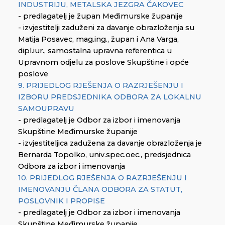
INDUSTRIJU, METALSKA JEZGRA ČAKOVEC
- predlagatelj je župan Međimurske županije
- izvjestitelji zaduženi za davanje obrazloženja su
Matija Posavec, mag.ing., župan i Ana Varga,
dipl.iur., samostalna upravna referentica u
Upravnom odjelu za poslove Skupštine i opće
poslove
9. PRIJEDLOG RJEŠENJA O RAZRJEŠENJU I
IZBORU PREDSJEDNIKA ODBORA ZA LOKALNU
SAMOUPRAVU
- predlagatelj je Odbor za izbor i imenovanja
Skupštine Međimurske županije
- izvjestiteljica zadužena za davanje obrazloženja je
Bernarda Topolko, univ.spec.oec., predsjednica
Odbora za izbor i imenovanja
10. PRIJEDLOG RJEŠENJA O RAZRJEŠENJU I
IMENOVANJU ČLANA ODBORA ZA STATUT,
POSLOVNIK I PROPISE
- predlagatelj je Odbor za izbor i imenovanja
Skupštine Međimurske županije