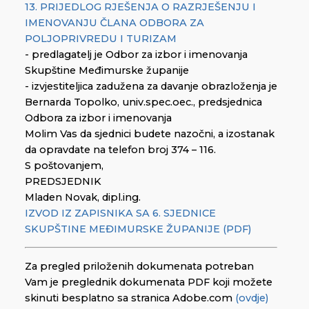
13. PRIJEDLOG RJEŠENJA O RAZRJEŠENJU I
IMENOVANJU ČLANA ODBORA ZA
POLJOPRIVREDU I TURIZAM
- predlagatelj je Odbor za izbor i imenovanja
Skupštine Međimurske županije
- izvjestiteljica zadužena za davanje obrazloženja je
Bernarda Topolko, univ.spec.oec., predsjednica
Odbora za izbor i imenovanja
Molim Vas da sjednici budete nazočni, a izostanak
da opravdate na telefon broj 374 – 116.
S poštovanjem,
PREDSJEDNIK
Mladen Novak, dipl.ing.
IZVOD IZ ZAPISNIKA SA 6. SJEDNICE
SKUPŠTINE MEĐIMURSKE ŽUPANIJE (PDF)
Za pregled priloženih dokumenata potreban
Vam je preglednik dokumenata PDF koji možete
skinuti besplatno sa stranica Adobe.com
(ovdje)