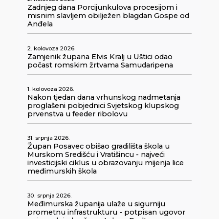
Zadnjeg dana Porcijunkulova procesijom i
misnim slavljem obilježen blagdan Gospe od
Anđela
2. kolovoza 2026.
Zamjenik župana Elvis Kralj u Uštici odao
počast romskim žrtvama Samudaripena
1. kolovoza 2026.
Nakon tjedan dana vrhunskog nadmetanja
proglašeni pobjednici Svjetskog klupskog
prvenstva u feeder ribolovu
31. srpnja 2026.
Župan Posavec obišao gradilišta škola u
Murskom Središću i Vratišincu - najveći
investicijski ciklus u obrazovanju mijenja lice
međimurskih škola
30. srpnja 2026.
Međimurska županija ulaže u sigurniju
prometnu infrastrukturu - potpisan ugovor