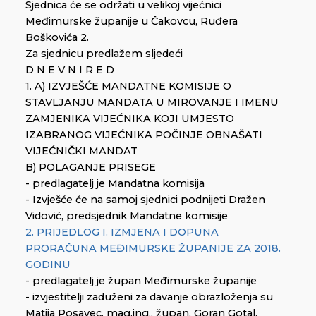
Sjednica će se održati u velikoj vijećnici
Međimurske županije u Čakovcu, Ruđera
Boškovića 2.
Za sjednicu predlažem sljedeći
D N E V N I R E D
1. A) IZVJEŠĆE MANDATNE KOMISIJE O
STAVLJANJU MANDATA U MIROVANJE I IMENU
ZAMJENIKA VIJEĆNIKA KOJI UMJESTO
IZABRANOG VIJEĆNIKA POČINJE OBNAŠATI
VIJEĆNIČKI MANDAT
B) POLAGANJE PRISEGE
- predlagatelj je Mandatna komisija
- Izvješće će na samoj sjednici podnijeti Dražen
Vidović, predsjednik Mandatne komisije
2. PRIJEDLOG I. IZMJENA I DOPUNA
PRORAČUNA MEĐIMURSKE ŽUPANIJE ZA 2018.
GODINU
- predlagatelj je župan Međimurske županije
- izvjestitelji zaduženi za davanje obrazloženja su
Matija Posavec, mag.ing., župan, Goran Gotal,