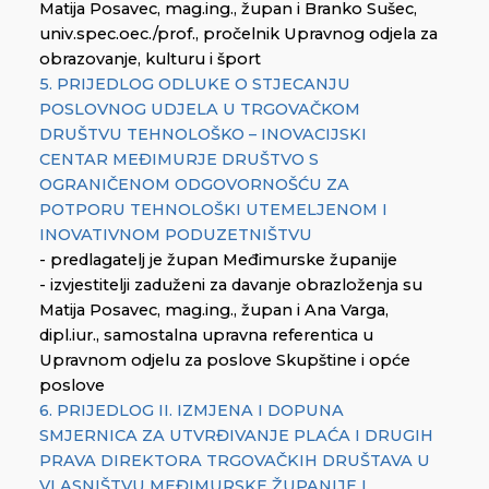
Matija Posavec, mag.ing., župan i Branko Sušec,
univ.spec.oec./prof., pročelnik Upravnog odjela za
obrazovanje, kulturu i šport
5. PRIJEDLOG ODLUKE O STJECANJU
POSLOVNOG UDJELA U TRGOVAČKOM
DRUŠTVU TEHNOLOŠKO – INOVACIJSKI
CENTAR MEĐIMURJE DRUŠTVO S
OGRANIČENOM ODGOVORNOŠĆU ZA
POTPORU TEHNOLOŠKI UTEMELJENOM I
INOVATIVNOM PODUZETNIŠTVU
- predlagatelj je župan Međimurske županije
- izvjestitelji zaduženi za davanje obrazloženja su
Matija Posavec, mag.ing., župan i Ana Varga,
dipl.iur., samostalna upravna referentica u
Upravnom odjelu za poslove Skupštine i opće
poslove
6. PRIJEDLOG II. IZMJENA I DOPUNA
SMJERNICA ZA UTVRĐIVANJE PLAĆA I DRUGIH
PRAVA DIREKTORA TRGOVAČKIH DRUŠTAVA U
VLASNIŠTVU MEĐIMURSKE ŽUPANIJE I