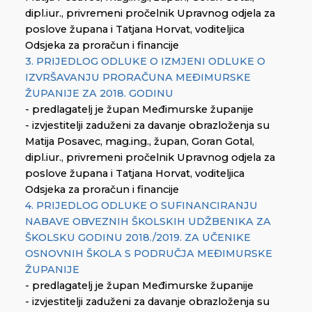
dipl.iur., privremeni pročelnik Upravnog odjela za
poslove župana i Tatjana Horvat, voditeljica
Odsjeka za proračun i financije
3. PRIJEDLOG ODLUKE O IZMJENI ODLUKE O
IZVRŠAVANJU PRORAČUNA MEĐIMURSKE
ŽUPANIJE ZA 2018. GODINU
- predlagatelj je župan Međimurske županije
- izvjestitelji zaduženi za davanje obrazloženja su
Matija Posavec, mag.ing., župan, Goran Gotal,
dipl.iur., privremeni pročelnik Upravnog odjela za
poslove župana i Tatjana Horvat, voditeljica
Odsjeka za proračun i financije
4. PRIJEDLOG ODLUKE O SUFINANCIRANJU
NABAVE OBVEZNIH ŠKOLSKIH UDŽBENIKA ZA
ŠKOLSKU GODINU 2018./2019. ZA UČENIKE
OSNOVNIH ŠKOLA S PODRUČJA MEĐIMURSKE
ŽUPANIJE
- predlagatelj je župan Međimurske županije
- izvjestitelji zaduženi za davanje obrazloženja su