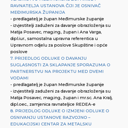
RAVNATELJA USTANOVA ČIJI JE OSNIVAČ
MEĐIMURSKA ŽUPANIJA
- predlagatelj je župan Međimurske županije
- izvjestitelji zaduženi za davanje obrazloženja su
Matija Posavec, mag.ing., župan i Ana Varga,
dipl.iur., samostalna upravna referentica u
Upravnom odjelu za poslove Skupštine i opće
poslove
7. PRIJEDLOG ODLUKE O DAVANJU
SUGLASNOSTI ZA SKLAPANJE SPORAZUMA O
PARTNERSTVU NA PROJEKTU MED DVEMI
VODAMI
- predlagatelj je župan Međimurske županije
- izvjestitelji zaduženi za davanje obrazloženja su
Matija Posavec, mag.ing., župan i mr.sc. Ana Kralj,
dipl.oec., zamjenica ravnateljice REDEA-e
8. PRIJEDLOG ODLUKE O IZMJENI ODLUKE O
OSNIVANJU USTANOVE RAZVOJNO –
EDUKACIJSKI CENTAR ZA METALSKU