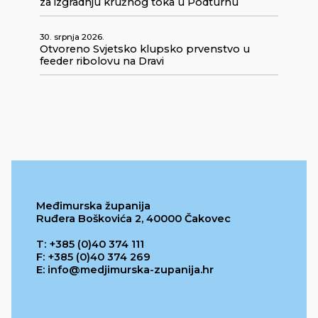
za izgradnju kružnog toka u Podturnu
30. srpnja 2026.
Otvoreno Svjetsko klupsko prvenstvo u
feeder ribolovu na Dravi
Međimurska županija
Ruđera Boškovića 2, 40000 Čakovec
T: +385 (0)40 374 111
F: +385 (0)40 374 269
E: info@medjimurska-zupanija.hr