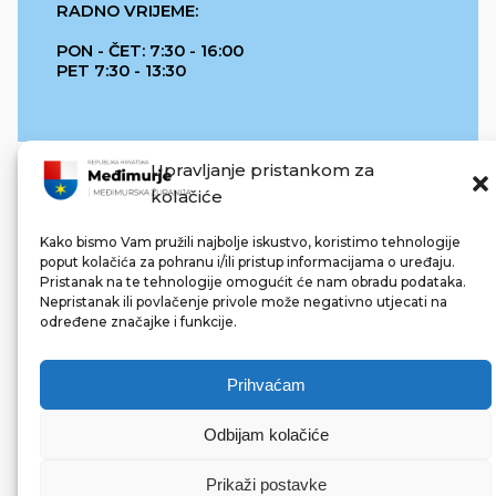
RADNO VRIJEME:
PON - ČET: 7:30 - 16:00
PET 7:30 - 13:30
Upravljanje pristankom za
kolačiće
Kako bismo Vam pružili najbolje iskustvo, koristimo tehnologije
poput kolačića za pohranu i/ili pristup informacijama o uređaju.
Pristanak na te tehnologije omogućit će nam obradu podataka.
REPUBLIKA HRVATSKA
Nepristanak ili povlačenje privole može negativno utjecati na
određene značajke i funkcije.
Prihvaćam
Odbijam kolačiće
© 2022 Međimurska županija. Sva prava pridržana.
Made with ❤ by bg & 3na3.
Prikaži postavke