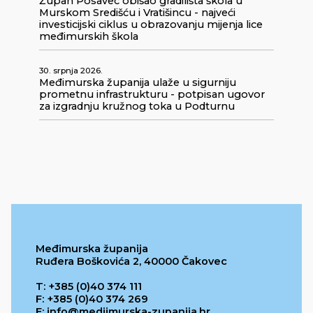
Župan Posavec obišao gradilišta škola u
Murskom Središću i Vratišincu - najveći
investicijski ciklus u obrazovanju mijenja lice
međimurskih škola
30. srpnja 2026.
Međimurska županija ulaže u sigurniju
prometnu infrastrukturu - potpisan ugovor
za izgradnju kružnog toka u Podturnu
Međimurska županija
Ruđera Boškovića 2, 40000 Čakovec
T: +385 (0)40 374 111
F: +385 (0)40 374 269
E: info@medjimurska-zupanija.hr