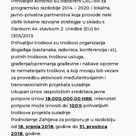
Prihvatljivi korisnici su odobreni LAG-ovi za
programsko razdoblje 2014. – 2020. i lokalna,
javno-privatna partnerstva koja provode neki
oblik lokalne razvojne strategije u skladu s
člankom 44. stavkom 2. Uredbe (EU) br.
1305/2013.
Prihvatljivi troškovi su troškovi organizacija
događaja (sastanaka, radionica, konferencija i sl.),
putnih troškova, troškovi usluga,
građenja/opremanja građevine i nabave opreme
te nematerijalni troškovi, a koji moraju biti vezani
za provedbu aktivnosti međuteritorijalnih i
transnacionalnih projekata suradnje.
Ukupan iznos raspoloživih sredstava javne
potpore iznosi
18.000.000,00 HRK
. Intenzitet
potpore može iznositi do
100%
prihvatljivih
troškova projekta suradnje.
Podnošenje Zahtjeva za potporu je u razdoblju
od
18. srpnja 2018.
godine do
31. prosinca
2018.
godine.