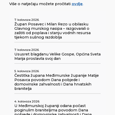
Više o natječaju možete pročitati
ovdje
.
7. kolovoza 2026.
Župan Posavec i Milan Rezo u obilasku
Glavnog murskog nasipa – razgovarali o
zaštiti od poplava i stanju vodnih resursa
tijekom sušnog razdoblja
7. kolovoza 2026.
Ususret blagdanu Velike Gospe, Općina Sveta
Marija proslavila svoj dan
5. kolovoza 2026.
Čestitka župana Međimurske županije Matije
Posavca povodom Dana pobjede i
domovinske zahvalnosti i Dana hrvatskih
branitelja
4. kolovoza 2026.
U Međimurskoj županiji odana počast
poginulim braniteljima povodom Dana
pobjede i domovinske zahvalnosti i Dana