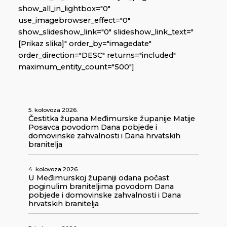
show_all_in_lightbox="0"
use_imagebrowser_effect="0"
show_slideshow_link="0" slideshow_link_text="
[Prikaz slika]" order_by="imagedate"
order_direction="DESC" returns="included"
maximum_entity_count="500"]
5. kolovoza 2026.
Čestitka župana Međimurske županije Matije
Posavca povodom Dana pobjede i
domovinske zahvalnosti i Dana hrvatskih
branitelja
4. kolovoza 2026.
U Međimurskoj županiji odana počast
poginulim braniteljima povodom Dana
pobjede i domovinske zahvalnosti i Dana
hrvatskih branitelja