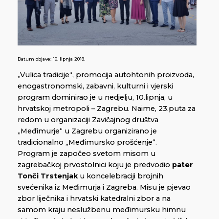
Datum objave:
10. lipnja 2018.
„Vulica tradicije“, promocija autohtonih proizvoda,
enogastronomski, zabavni, kulturni i vjerski
program dominirao je u nedjelju, 10.lipnja, u
hrvatskoj metropoli – Zagrebu. Naime, 23.puta za
redom u organizaciji Zavičajnog društva
„Međimurje“ u Zagrebu organizirano je
tradicionalno „Međimursko prošćenje“.
Program je započeo svetom misom u
zagrebačkoj prvostolnici koju je predvodio
pater
Tonči Trstenjak
u koncelebraciji brojnih
svećenika iz Međimurja i Zagreba. Misu je pjevao
zbor liječnika i hrvatski katedralni zbor a na
samom kraju neslužbenu međimursku himnu