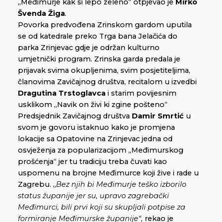
„Međimurje kak si lepo zeleno“ otpjevao je
Mirko
Švenda Žiga
.
Povorka predvođena Zrinskom gardom uputila
se od katedrale preko Trga bana Jelačića do
parka Zrinjevac gdje je održan kulturno
umjetnički program. Zrinska garda predala je
prijavak svima okupljenima, svim posjetiteljima,
članovima Zavičajnog društva, recitalom u izvedbi
Dragutina Trstoglavca
i starim povijesnim
usklikom „Navik on živi ki zgine pošteno“
Predsjednik Zavičajnog društva
Damir Smrtić
u
svom je govoru istaknuo kako je promjena
lokacije sa Opatovine na Zrinjevac jedna od
osvježenja za popularizacijom „Međimurskog
prošćenja“ jer tu tradiciju treba čuvati kao
uspomenu na brojne Međimurce koji žive i rade u
Zagrebu. „
Bez njih bi Međimurje teško izborilo
status županije jer su, upravo zagrebački
Međimurci, bili prvi koji su skupljali potpise za
formiranje Međimurske županije“,
rekao je