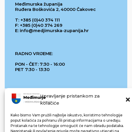
Međimurska županija
Ruđera Boškovića 2, 40000 Čakovec
T: +385 (0)40 374 111
F: +385 (0)40 374 269
E: info@medjimurska-zupanija.hr
RADNO VRIJEME:
PON - ČET: 7:30 - 16:00
PET 7:30 - 13:30
Upravljanje pristankom za
kolačiće
Kako bismo Vam pružili najbolje iskustvo, koristimo tehnologije
poput kolačića za pohranu i/ili pristup informacijama o uređaju.
Pristanak na te tehnologije omogućit će nam obradu podataka.
REPUBLIKA HRVATSKA
Nepristanak ili povlačenje privole može negativno utjecati na