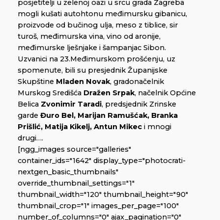
posjetitelji u zelenoj oazi u srcu grada Zagreba
mogli kušati autohtonu međimursku gibanicu,
proizvode od bučinog ulja, meso z tiblice, sir
turoš, međimurska vina, vino od aronije,
međimurske lješnjake i šampanjac Sibon.
Uzvanici na 23.Međimurskom prošćenju, uz
spomenute, bili su presjednik Županijske
Skupštine
Mladen Novak
, gradonačelnik
Murskog Središća
Dražen Srpak
, načelnik Općine
Belica
Zvonimir Taradi
, predsjednik Zrinske
garde
Đuro Bel, Marijan Ramušćak, Branka
Prišlić, Matija Kikelj, Antun Mikec
i mnogi
drugi….
[ngg_images source="galleries"
container_ids="1642" display_type="photocrati-
nextgen_basic_thumbnails"
override_thumbnail_settings="1"
thumbnail_width="120" thumbnail_height="90"
thumbnail_crop="1" images_per_page="100"
number_of_columns="0" ajax_pagination="0"