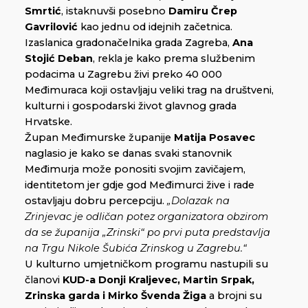
Smrtić
, istaknuvši posebno
Damiru Črep
Gavrilović
kao jednu od idejnih začetnica.
Izaslanica gradonačelnika grada Zagreba,
Ana
Stojić Deban
, rekla je kako prema službenim
podacima u Zagrebu živi preko 40 000
Međimuraca koji ostavljaju veliki trag na društveni,
kulturni i gospodarski život glavnog grada
Hrvatske.
Župan Međimurske županije
Matija Posavec
naglasio je kako se danas svaki stanovnik
Međimurja može ponositi svojim zavičajem,
identitetom jer gdje god Međimurci žive i rade
ostavljaju dobru percepciju.
„Dolazak na
Zrinjevac je odličan potez organizatora obzirom
da se županija „Zrinski“ po prvi puta predstavlja
na Trgu Nikole Šubića Zrinskog u Zagrebu.“
U kulturno umjetničkom programu nastupili su
članovi
KUD-a Donji Kraljevec, Martin Srpak,
Zrinska garda i Mirko Švenda Žiga
a brojni su