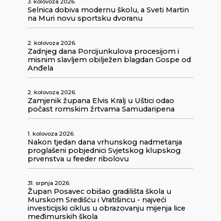
3. kolovoza 2026.
Selnica dobiva modernu školu, a Sveti Martin
na Muri novu sportsku dvoranu
2. kolovoza 2026.
Zadnjeg dana Porcijunkulova procesijom i
misnim slavljem obilježen blagdan Gospe od
Anđela
2. kolovoza 2026.
Zamjenik župana Elvis Kralj u Uštici odao
počast romskim žrtvama Samudaripena
1. kolovoza 2026.
Nakon tjedan dana vrhunskog nadmetanja
proglašeni pobjednici Svjetskog klupskog
prvenstva u feeder ribolovu
31. srpnja 2026.
Župan Posavec obišao gradilišta škola u
Murskom Središću i Vratišincu - najveći
investicijski ciklus u obrazovanju mijenja lice
međimurskih škola