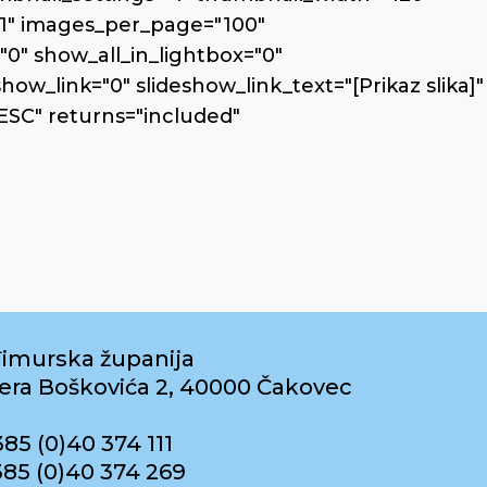
1" images_per_page="100"
0" show_all_in_lightbox="0"
w_link="0" slideshow_link_text="[Prikaz slika]"
ESC" returns="included"
imurska županija
era Boškovića 2, 40000 Čakovec
385 (0)40 374 111
385 (0)40 374 269