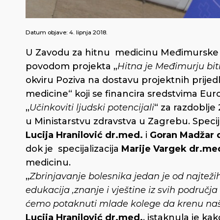
Datum objave:
4. lipnja 2018.
U Zavodu za hitnu medicinu Međimurske ž
povodom projekta „
Hitna je Međimurju bi
okviru Poziva na dostavu projektnih prijed
medicine“ koji se financira sredstvima E
,,
Učinkoviti ljudski potencijali
“ za razdoblje 
u Ministarstvu zdravstva u Zagrebu. Specij
Lucija Hranilović dr.med.
i
Goran Madžar 
dok je
specijalizacija
Marije Vargek dr.me
medicinu.
„
Zbrinjavanje bolesnika jedan je od najteži
edukacija ,znanje i vještine iz svih područ
ćemo potaknuti mlade kolege da krenu n
Lucija Hranilović dr.med.
, istaknula je ka