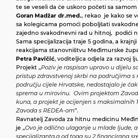
te se veseli da će uskoro početi sa samom 
Goran Madžar dr.med.
, rekao je kako se 
sa kolegicama pomoći poboljšati svakodnevn
zajedno svakodnevni rad u hitnoj, podići n
Sama specijalizacija traje 5 godina, a krajnj
reakcijama stanovništvu Međimurske župa
Petra Pavičić
, voditeljica odjela za razvoj
Projekt „
Poziv je raspisan upravo u dijelu so
pristup zdravstvenoj skrbi na područjima s
području cijele Hrvatske, nedostajalo je čak
sprema u mirovinu. Ovim projektom Zavodu 
kuna, a projekt je ocijenjen s maksimalnih 
Zavoda s REDEA-om
“.
Ravnatelj Zavoda za hitnu medicinu Međi
je „
Ovo je odlično ulaganje u mlade ljude, 
specijalizanta,a od toga su 2 financirana 