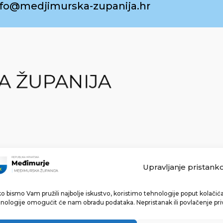
info@medjimurska-zupanija.hr
Upravljanje pristank
o bismo Vam pružili najbolje iskustvo, koristimo tehnologije poput kolačića 
Made with ❤ by bg & 3na3.
nologije omogućit će nam obradu podataka. Nepristanak ili povlačenje pri