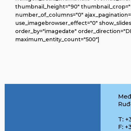
thumbnail_height="90" thumbnail_crop="
number_of_columns="0" ajax_pagination="
use_imagebrowser_effect="0" show_slidesho
order_by="imagedate" order_direction="D
maximum_entity_count="500"]
Međ
Ruđ
T: +
F: +