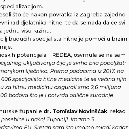
specijalizacijom.
veseli što će nakon povratka iz Zagreba zajedno
i rad djelatnika hitne, te da se nada da će svi
a jednu višu razinu.
i cilj budućih specijalista hitne je pomoći u brzim
nije.
 ljudskih potencijala – REDEA, osvrnula se na sam
cijalnog uključivanja čija je svrha bila poboljšati
 manjkom liječnika. Prema podacima iz 2017. na
 606 specijalista hitne medicine te se većina njih
za hitnu medicinu osigurali smo 2,6 milijuna
100 bodova što je i potvrda odlične suradnje
murske županije
dr. Tomislav Novinšćak
, rekao
a posebice u našoj Županiji. Imamo 3
sredstvima EU. Sretan sam što imamo mladi kadar