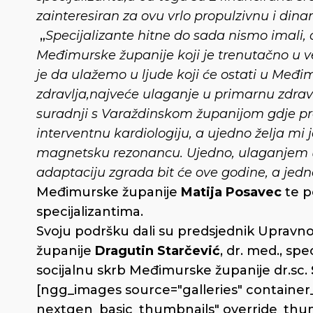
zainteresiran za ovu vrlo propulzivnu i din
„
Specijalizante hitne do sada nismo imali,
Međimurske županije koji je trenutačno u ve
je da ulažemo u ljude koji će ostati u Međ
zdravlja,najveće ulaganje u primarnu zdrav
suradnji s Varaždinskom županijom gdje p
interventnu kardiologiju, a ujedno želja mi
magnetsku rezonancu. Ujedno, ulaganjem u 
adaptaciju zgrada bit će ove godine, a jedn
Međimurske županije
Matija Posavec
te p
specijalizantima.
Svoju podršku dali su predsjednik Upravn
županije
Dragutin Starčević
, dr. med., sp
socijalnu skrb Međimurske županije dr.sc.
[ngg_images source="galleries" container_
nextgen_basic_thumbnails" override_thum