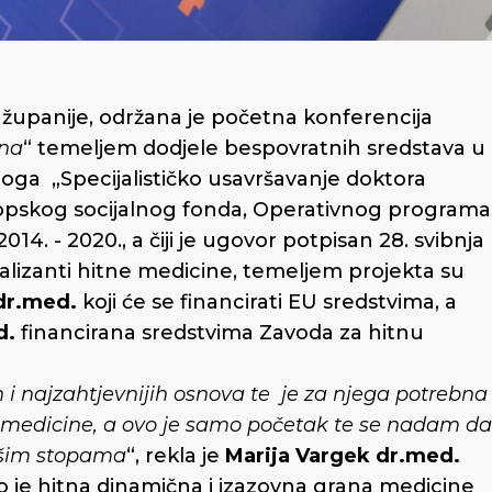
upanije, održana je početna konferencija
tna
“ temeljem dodjele bespovratnih sredstava u
loga „Specijalističko usavršavanje doktora
uropskog socijalnog fonda, Operativnog programa
2014. - 2020., a čiji je ugovor potpisan 28. svibnja
alizanti hitne medicine, temeljem projekta su
dr.med.
koji će se financirati EU sredstvima, a
d.
financirana sredstvima Zavoda za hitnu
h i najzahtjevnijih osnova te je za njega potrebna
ja medicine, a ovo je samo početak te se nadam da
ašim stopama
“, rekla je
Marija Vargek
dr.med.
ko je hitna dinamična i izazovna grana medicine