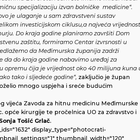
amičnu specijalizaciju izvan bolničke medicine“.
 ovo je ulaganje u sam zdravstveni sustav
likom investicijskom ciklusu,a najveća vrijednos
imurju. Do kraja godine planiramo završiti Dom
stvenu zaštitu, formiramo Centar izvrsnosti u
redlažemo da Međimurska županija zadrži
 je da do kraja godine nabavimo uređaj za
opremu čija je vrijednost oko 40 milijuna kuna 
ako tako i sljedeće godine“,
zaključio je župan
oželio mnogo uspjeha i sreće budućim
og vijeća Zavoda za hitnu medicinu Međimurske
ec. opće kirurgije te pročelnica UO za zdravstvo i
Sonja Tošić Grlač
.
ids="1632" display_type="photocrati-
bnail_settings="1" thumbnail_width="120"