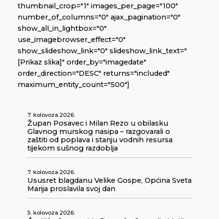
thumbnail_crop="1" images_per_page="100"
number_of_columns="0" ajax_pagination="0"
show_all_in_lightbox="0"
use_imagebrowser_effect="0"
show_slideshow_link="0" slideshow_link_text="
[Prikaz slika]" order_by="imagedate"
order_direction="DESC" returns="included"
maximum_entity_count="500"]
7. kolovoza 2026.
Župan Posavec i Milan Rezo u obilasku
Glavnog murskog nasipa – razgovarali o
zaštiti od poplava i stanju vodnih resursa
tijekom sušnog razdoblja
7. kolovoza 2026.
Ususret blagdanu Velike Gospe, Općina Sveta
Marija proslavila svoj dan
5. kolovoza 2026.