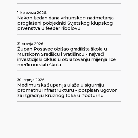
1. kolovoza 2026.
Nakon tjedan dana vrhunskog nadmetanja
proglašeni pobjednici Svjetskog klupskog
prvenstva u feeder ribolovu
31. srpnja 2026.
Župan Posavec obišao gradilišta škola u
Murskom Središću i Vratišincu - najveći
investicijski ciklus u obrazovanju mijenja lice
međimurskih škola
30. srpnja 2026.
Međimurska županija ulaže u sigurniju
prometnu infrastrukturu - potpisan ugovor
za izgradnju kružnog toka u Podturnu