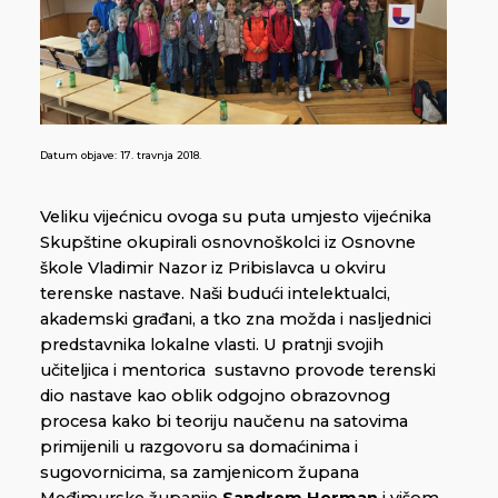
Datum objave:
17. travnja 2018.
Veliku vijećnicu ovoga su puta umjesto vijećnika
Skupštine okupirali osnovnoškolci iz Osnovne
škole Vladimir Nazor iz Pribislavca u okviru
terenske nastave. Naši budući intelektualci,
akademski građani, a tko zna možda i nasljednici
predstavnika lokalne vlasti. U pratnji svojih
učiteljica i mentorica
sustavno provode terenski
dio nastave kao oblik odgojno obrazovnog
procesa kako bi teoriju naučenu na satovima
primijenili u razgovoru sa domaćinima i
sugovornicima, sa zamjenicom župana