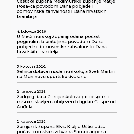
Čestitka župana Međimurske županije Matije
Posavca povodom Dana pobjede i
domovinske zahvalnosti i Dana hrvatskih
branitelja
4. kolovoza 2026.
U Međimurskoj županiji odana počast
poginulim braniteljima povodom Dana
pobjede i domovinske zahvalnosti i Dana
hrvatskih branitelja
3. kolovoza 2026.
Selnica dobiva modernu školu, a Sveti Martin
na Muri novu sportsku dvoranu
2. kolovoza 2026.
Zadnjeg dana Porcijunkulova procesijom i
misnim slavljem obilježen blagdan Gospe od
Anđela
2. kolovoza 2026.
Zamjenik župana Elvis Kralj u Uštici odao
počast romskim žrtvama Samudaripena