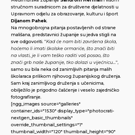
Međimurske županije
Sandrom Herman
i višom
stručnom suradnicom za društvene djelatnosti u
Upravnom odjelu za obrazovanje, kulturu i šport
Dijanom Pahek
.
Na mnogobrojna pitanja postavljenih od strane
mališana, predstavnici županije su jedva stigli na
sve odgovoriti. “
Kad će nam biti završena škola,
hoćemo li imati školske ormariće, što znači biti
na vlasti, je li vam teško raditi vaš posao, što
znači grb naše županije, tko dolazi u vijećnicu…
“,
samo su bila neka od zanimljivih pitanja malih
školaraca prilikom njihovog županijskog druženja.
Sam kraj zanimljivog druženja s učenicima,
obilježilo je prigodno čašćenje i veselo zajedničko
fotografiranje.
[ngg_images source="galleries"
container_ids="1530" display_type="photocrati-
nextgen_basic_thumbnails"
override_thumbnail_settings="1"
thumbnail_width="120" thumbnail_height="90"