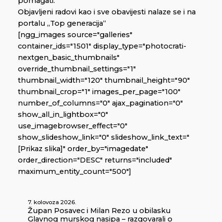
pomagati.
Objavljeni radovi kao i sve obavijesti nalaze se i na
portalu „Top generacija“
[ngg_images source="galleries"
container_ids="1501" display_type="photocrati-
nextgen_basic_thumbnails"
override_thumbnail_settings="1"
thumbnail_width="120" thumbnail_height="90"
thumbnail_crop="1" images_per_page="100"
number_of_columns="0" ajax_pagination="0"
show_all_in_lightbox="0"
use_imagebrowser_effect="0"
show_slideshow_link="0" slideshow_link_text="
[Prikaz slika]" order_by="imagedate"
order_direction="DESC" returns="included"
maximum_entity_count="500"]
7. kolovoza 2026.
Župan Posavec i Milan Rezo u obilasku
Glavnog murskog nasipa – razgovarali o