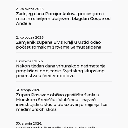
2. kolovoza 2026.
Zadnjeg dana Porcijunkulova procesijom i
misnim slavljem obilježen blagdan Gospe od
Anđela
2. kolovoza 2026.
Zamjenik župana Elvis Kralj u Uštici odao
počast romskim žrtvama Samudaripena
1. kolovoza 2026.
Nakon tjedan dana vrhunskog nadmetanja
proglašeni pobjednici Svjetskog klupskog
prvenstva u feeder ribolovu
31. srpnja 2026.
Župan Posavec obišao gradilišta škola u
Murskom Središću i Vratišincu - najveći
investicijski ciklus u obrazovanju mijenja lice
međimurskih škola
30. srpnja 2026.