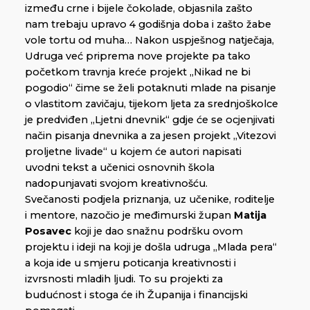
između crne i bijele čokolade, objasnila zašto
nam trebaju upravo 4 godišnja doba i zašto žabe
vole tortu od muha… Nakon uspješnog natječaja,
Udruga već priprema nove projekte pa tako
početkom travnja kreće projekt „Nikad ne bi
pogodio“ čime se želi potaknuti mlade na pisanje
o vlastitom zavičaju, tijekom ljeta za srednjoškolce
je predviđen „Ljetni dnevnik“ gdje će se ocjenjivati
način pisanja dnevnika a za jesen projekt „Vitezovi
proljetne livade“ u kojem će autori napisati
uvodni tekst a učenici osnovnih škola
nadopunjavati svojom kreativnošću.
Svečanosti podjela priznanja, uz učenike, roditelje
i mentore, nazočio je međimurski župan
Matija
Posavec
koji je dao snažnu podršku ovom
projektu i ideji na koji je došla udruga „Mlada pera“
a koja ide u smjeru poticanja kreativnosti i
izvrsnosti mladih ljudi. To su projekti za
budućnost i stoga će ih Županija i financijski