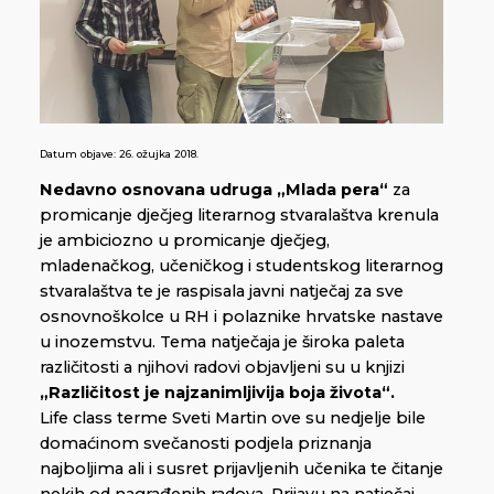
Datum objave:
26. ožujka 2018.
Nedavno osnovana udruga „
Mlada pera
“
za
promicanje dječjeg literarnog stvaralaštva krenula
je ambiciozno u promicanje dječjeg,
mladenačkog, učeničkog i studentskog literarnog
stvaralaštva te je raspisala javni natječaj za sve
osnovnoškolce u RH i polaznike hrvatske nastave
u inozemstvu. Tema natječaja je široka paleta
različitosti a njihovi radovi objavljeni su u knjizi
„Različitost je najzanimljivija boja života“.
Life class terme Sveti Martin ove su nedjelje bile
domaćinom svečanosti podjela priznanja
najboljima ali i susret prijavljenih učenika te čitanje