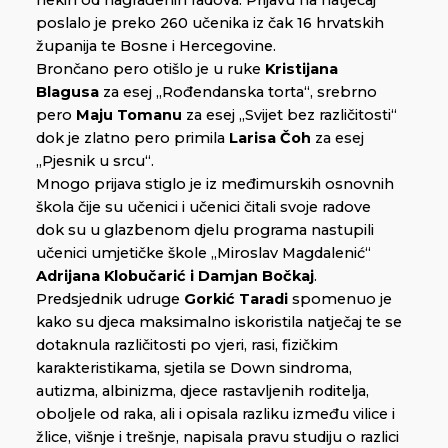
nekih od nagrađenih radova. Prijavu na natječaj
poslalo je preko 260 učenika iz čak 16 hrvatskih
županija te Bosne i Hercegovine.
Brončano pero otišlo je u ruke
Kristijana
Blagusa
za esej „Rođendanska torta“, srebrno
pero
Maju Tomanu
za esej „Svijet bez različitosti“
dok je zlatno pero primila
Larisa Čoh
za esej
„Pjesnik u srcu“.
Mnogo prijava stiglo je iz međimurskih osnovnih
škola čije su učenici i učenici čitali svoje radove
dok su u glazbenom djelu programa nastupili
učenici umjetičke škole „Miroslav Magdalenić“
Adrijana Klobučarić i Damjan Bočkaj
.
Predsjednik udruge
Gorkić Taradi
spomenuo je
kako su djeca maksimalno iskoristila natječaj te se
dotaknula različitosti po vjeri, rasi, fizičkim
karakteristikama, sjetila se Down sindroma,
autizma, albinizma, djece rastavljenih roditelja,
oboljele od raka, ali i opisala razliku između vilice i
žlice, višnje i trešnje, napisala pravu studiju o razlici