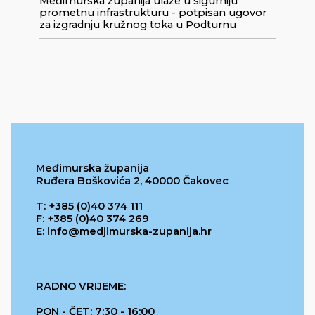
Međimurska županija ulaže u sigurniju
prometnu infrastrukturu - potpisan ugovor
za izgradnju kružnog toka u Podturnu
Međimurska županija
Ruđera Boškovića 2, 40000 Čakovec
T: +385 (0)40 374 111
F: +385 (0)40 374 269
E: info@medjimurska-zupanija.hr
RADNO VRIJEME:
PON - ČET: 7:30 - 16:00