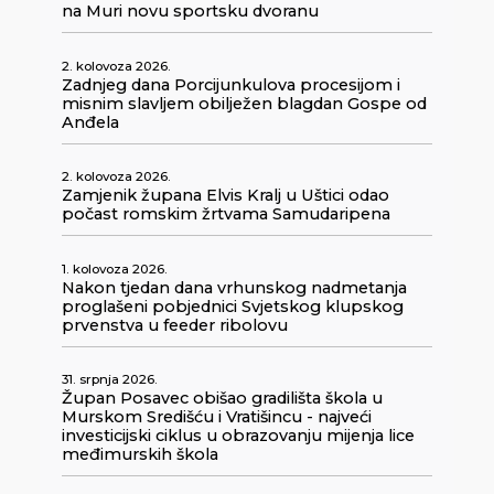
na Muri novu sportsku dvoranu
2. kolovoza 2026.
Zadnjeg dana Porcijunkulova procesijom i
misnim slavljem obilježen blagdan Gospe od
Anđela
2. kolovoza 2026.
Zamjenik župana Elvis Kralj u Uštici odao
počast romskim žrtvama Samudaripena
1. kolovoza 2026.
Nakon tjedan dana vrhunskog nadmetanja
proglašeni pobjednici Svjetskog klupskog
prvenstva u feeder ribolovu
31. srpnja 2026.
Župan Posavec obišao gradilišta škola u
Murskom Središću i Vratišincu - najveći
investicijski ciklus u obrazovanju mijenja lice
međimurskih škola