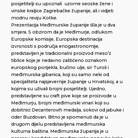
posjetitelji su upoznali uzorne seoske žene i
vinske kraljice Zagrebačke županije, ali i vidjeti
modnu reviju Kotke.
Prezentacija Međimurske županije išla je u dva
smjera. S obzirom da je Međimurje, odlukom
Europske komisije, Europska destinacija
izvrsnosti s područja enogastronomije,
predstavljen je tradicionalni proizvod meso’z
tiblice koje je nedavno zaštićeno oznakom
europskog porijekla, bučino ulje, sir Turoš i
međimurska gibanica, koji su samo neki od
specijaliteta najsjevernije županije u Hrvatskoj, a u
kojima su uživali brojni posjetitelji. Ujedno,
predstavljene su craft pive koje se proizvode u
Međimurju, brojni međimurski vinari koji su
dobitnici Decanterovih medalja, sokovi od jabuke i
cider Buzdovan. Bitno je spomenuti da je u
drugom dijelu predstavljena međimurska
kulturna baština. Međimurska županija je u