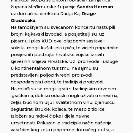
Frankića, skupu se pritom obratila i zamjenica
župana Međimurske županije
Sandra Herman
uz domaćina direktora Radija Kaj
Drage
Gradečaka
.
Na tamošnjem su svečanom koncertu nastupili
brojni kajkavski izvođači, a posjetitelji su, uz
pjesmu i ples KUD-ova, glazbenih sastava i
solista, mogli kušati jela i pića, te vidjeti pripadnike
povijesnih postrojbi hrvatske vojske iz svih
sjevernih krajeva Hrvatske. Uz proizvode i usluge
u kontinentalnom turizmu, na sajmu su
predstavljeni poljoprivredni proizvodi,
gospodarstva i obrti, te tradicijski proizvodi.
Najmlađi su se mogli igrati s tradicijskim drvenim
igračkama, dok su odrasli mogli uživati u sirevima,
zelju, bučinom ulju i kvalitetnom vinu, pjenušcu,
degustirati štrukle, kolače, te meso z tiblice.
Izloženi su radovi čipke i djela naivne
umjetnosti. Prikazan je tradicijski način gaženja
varaždinskog zelja i pripreme domaćeg putra, a