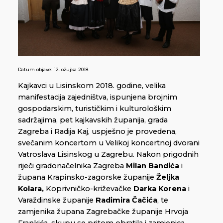
Datum objave:
12. ožujka 2018.
Kajkavci u Lisinskom 2018. godine, velika
manifestacija zajedništva, ispunjena brojnim
gospodarskim, turističkim i kulturološkim
sadržajima, pet kajkavskih županija, grada
Zagreba i Radija Kaj, uspješno je provedena,
svečanim koncertom u Velikoj koncertnoj dvorani
Vatroslava Lisinskog u Zagrebu. Nakon prigodnih
riječi gradonačelnika Zagreba
Milan Bandića
i
župana Krapinsko-zagorske županije
Željka
Kolara,
Koprivničko-križevačke
Darka Korena
i
Varaždinske županije
Radimira Čačića
, te
zamjenika župana Zagrebačke županije Hrvoja