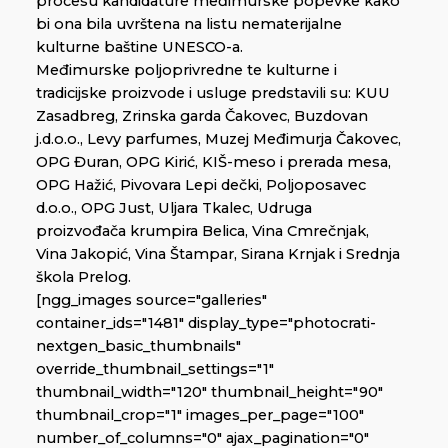
procesu kandidature međimurske popevke kako
bi ona bila uvrštena na listu nematerijalne
kulturne baštine UNESCO-a.
Međimurske poljoprivredne te kulturne i
tradicijske proizvode i usluge predstavili su: KUU
Zasadbreg, Zrinska garda Čakovec, Buzdovan
j.d.o.o., Levy parfumes, Muzej Međimurja Čakovec,
OPG Đuran, OPG Kirić, KIŠ-meso i prerada mesa,
OPG Hažić, Pivovara Lepi dečki, Poljoposavec
d.o.o., OPG Just, Uljara Tkalec, Udruga
proizvođača krumpira Belica, Vina Cmrečnjak,
Vina Jakopić, Vina Štampar, Sirana Krnjak i Srednja
škola Prelog.
[ngg_images source="galleries"
container_ids="1481" display_type="photocrati-
nextgen_basic_thumbnails"
override_thumbnail_settings="1"
thumbnail_width="120" thumbnail_height="90"
thumbnail_crop="1" images_per_page="100"
number_of_columns="0" ajax_pagination="0"