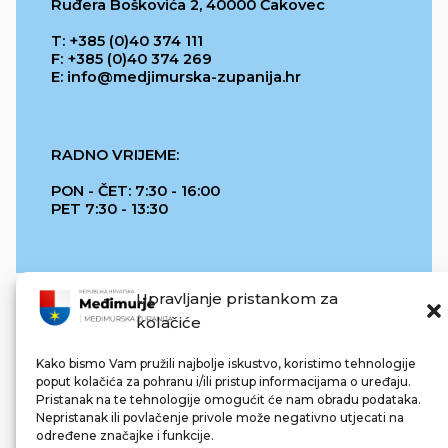
Ruđera Boškovića 2, 40000 Čakovec
T: +385 (0)40 374 111
F: +385 (0)40 374 269
E: info@medjimurska-zupanija.hr
RADNO VRIJEME:
PON - ČET: 7:30 - 16:00
PET 7:30 - 13:30
Upravljanje pristankom za
kolačiće
Kako bismo Vam pružili najbolje iskustvo, koristimo tehnologije
poput kolačića za pohranu i/ili pristup informacijama o uređaju.
Pristanak na te tehnologije omogućit će nam obradu podataka.
REPUBLIKA HRVATSKA
Nepristanak ili povlačenje privole može negativno utjecati na
određene značajke i funkcije.