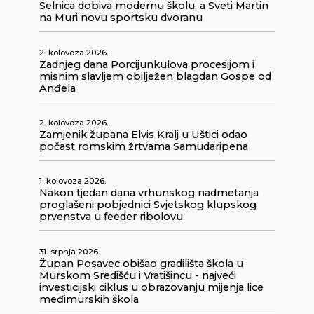
Selnica dobiva modernu školu, a Sveti Martin
na Muri novu sportsku dvoranu
2. kolovoza 2026.
Zadnjeg dana Porcijunkulova procesijom i
misnim slavljem obilježen blagdan Gospe od
Anđela
2. kolovoza 2026.
Zamjenik župana Elvis Kralj u Uštici odao
počast romskim žrtvama Samudaripena
1. kolovoza 2026.
Nakon tjedan dana vrhunskog nadmetanja
proglašeni pobjednici Svjetskog klupskog
prvenstva u feeder ribolovu
31. srpnja 2026.
Župan Posavec obišao gradilišta škola u
Murskom Središću i Vratišincu - najveći
investicijski ciklus u obrazovanju mijenja lice
međimurskih škola