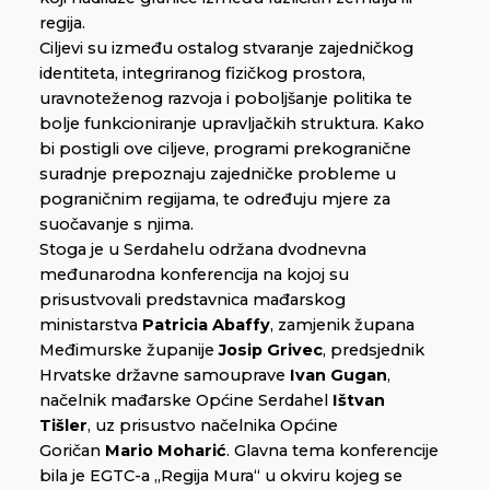
regija.
Ciljevi su između ostalog stvaranje zajedničkog
identiteta, integriranog fizičkog prostora,
uravnoteženog razvoja i poboljšanje politika te
bolje funkcioniranje upravljačkih struktura. Kako
bi postigli ove ciljeve, programi prekogranične
suradnje prepoznaju zajedničke probleme u
pograničnim regijama, te određuju mjere za
suočavanje s njima.
Stoga je u Serdahelu održana dvodnevna
međunarodna konferencija na kojoj su
prisustvovali predstavnica mađarskog
ministarstva
Patricia Abaffy
, zamjenik župana
Međimurske županije
Josip Grivec
, predsjednik
Hrvatske državne samouprave
Ivan Gugan
,
načelnik mađarske Općine Serdahel
Ištvan
Tišler
, uz prisustvo načelnika Općine
Goričan
Mario Moharić
. Glavna tema konferencije
bila je EGTC-a „Regija Mura“ u okviru kojeg se