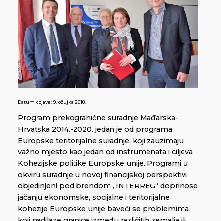
Datum objave:
9. ožujka 2018.
Program prekogranične suradnje Mađarska-
Hrvatska 2014.-2020. jedan je od programa
Europske teritorijalne suradnje, koji zauzimaju
važno mjesto kao jedan od instrumenata i ciljeva
Kohezijske politike Europske unije. Programi u
okviru suradnje u novoj financijskoj perspektivi
objedinjeni pod brendom „INTERREG“ doprinose
jačanju ekonomske, socijalne i teritorijalne
kohezije Europske unije baveći se problemima
koji nadilaze granice između različitih zemalja ili