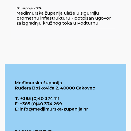
30. srpnja 2026.
Međimurska županija ulaže u sigurniju
prometnu infrastrukturu - potpisan ugovor
za izgradnju kružnog toka u Podturnu
Međimurska županija
Ruđera Boškovića 2, 40000 Čakovec
T: +385 (0)40 374 111
F: +385 (0)40 374 269
E: info@medjimurska-zupanija.hr