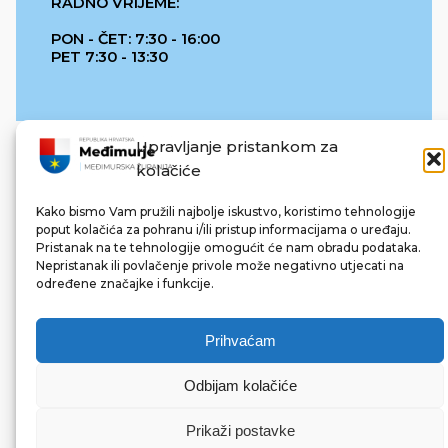
RADNO VRIJEME:
PON - ČET: 7:30 - 16:00
PET 7:30 - 13:30
Upravljanje pristankom za
kolačiće
Kako bismo Vam pružili najbolje iskustvo, koristimo tehnologije
poput kolačića za pohranu i/ili pristup informacijama o uređaju.
Pristanak na te tehnologije omogućit će nam obradu podataka.
REPUBLIKA HRVATSKA
Nepristanak ili povlačenje privole može negativno utjecati na
određene značajke i funkcije.
Prihvaćam
Odbijam kolačiće
© 2022 Međimurska županija. Sva prava pridržana.
Made with ❤ by bg & 3na3.
Prikaži postavke