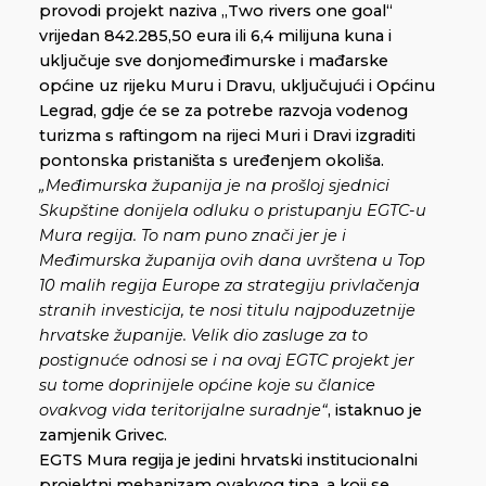
provodi projekt naziva „Two rivers one goal“
vrijedan 842.285,50 eura ili 6,4 milijuna kuna i
uključuje sve donjomeđimurske i mađarske
općine uz rijeku Muru i Dravu, uključujući i Općinu
Legrad, gdje će se za potrebe razvoja vodenog
turizma s raftingom na rijeci Muri i Dravi izgraditi
pontonska pristaništa s uređenjem okoliša.
„Međimurska županija je na prošloj sjednici
Skupštine donijela odluku o pristupanju EGTC-u
Mura regija. To nam puno znači jer je i
Međimurska županija ovih dana uvrštena u Top
10 malih regija Europe za strategiju privlačenja
stranih investicija, te nosi titulu najpoduzetnije
hrvatske županije. Velik dio zasluge za to
postignuće odnosi se i na ovaj EGTC projekt jer
su tome doprinijele općine koje su članice
ovakvog vida teritorijalne suradnje“
, istaknuo je
zamjenik Grivec.
EGTS Mura regija je jedini hrvatski institucionalni
projektni mehanizam ovakvog tipa, a koji se