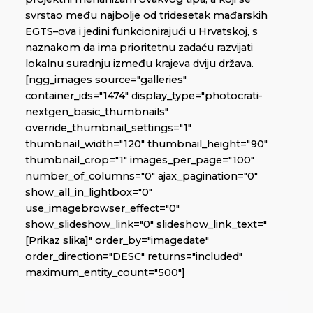
svrstao među najbolje od tridesetak mađarskih
EGTS–ova i jedini funkcionirajući u Hrvatskoj, s
naznakom da ima prioritetnu zadaću razvijati
lokalnu suradnju između krajeva dviju država.
[ngg_images source="galleries"
container_ids="1474" display_type="photocrati-
nextgen_basic_thumbnails"
override_thumbnail_settings="1"
thumbnail_width="120" thumbnail_height="90"
thumbnail_crop="1" images_per_page="100"
number_of_columns="0" ajax_pagination="0"
show_all_in_lightbox="0"
use_imagebrowser_effect="0"
show_slideshow_link="0" slideshow_link_text="
[Prikaz slika]" order_by="imagedate"
order_direction="DESC" returns="included"
maximum_entity_count="500"]