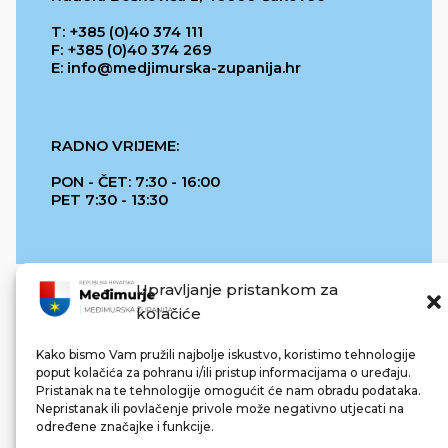
T: +385 (0)40 374 111
F: +385 (0)40 374 269
E: info@medjimurska-zupanija.hr
RADNO VRIJEME:
PON - ČET: 7:30 - 16:00
PET 7:30 - 13:30
Upravljanje pristankom za
kolačiće
Kako bismo Vam pružili najbolje iskustvo, koristimo tehnologije
poput kolačića za pohranu i/ili pristup informacijama o uređaju.
Pristanak na te tehnologije omogućit će nam obradu podataka.
REPUBLIKA HRVATSKA
Nepristanak ili povlačenje privole može negativno utjecati na
određene značajke i funkcije.