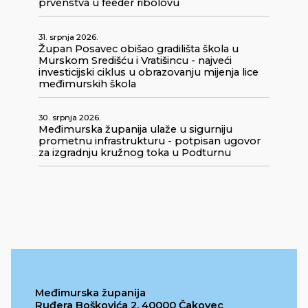
prvenstva u feeder ribolovu
31. srpnja 2026.
Župan Posavec obišao gradilišta škola u
Murskom Središću i Vratišincu - najveći
investicijski ciklus u obrazovanju mijenja lice
međimurskih škola
30. srpnja 2026.
Međimurska županija ulaže u sigurniju
prometnu infrastrukturu - potpisan ugovor
za izgradnju kružnog toka u Podturnu
Međimurska županija
Ruđera Boškovića 2, 40000 Čakovec