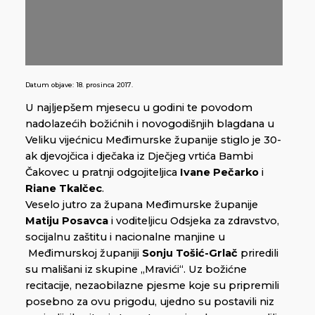
Datum objave:
18. prosinca 2017.
U najljepšem mjesecu u godini te povodom
nadolazećih božićnih i novogodišnjih blagdana u
Veliku vijećnicu Međimurske županije stiglo je 30-
ak djevojčica i dječaka iz Dječjeg vrtića Bambi
Čakovec u pratnji odgojiteljica
Ivane Pečarko
i
Riane Tkalčec
.
Veselo jutro za župana Međimurske županije
Matiju Posavca
i voditeljicu Odsjeka za zdravstvo,
socijalnu zaštitu i nacionalne manjine u
Međimurskoj županiji
Sonju Tošić-Grlač
priredili
su mališani iz skupine „Mravići“. Uz božićne
recitacije, nezaobilazne pjesme koje su pripremili
posebno za ovu prigodu, ujedno su postavili niz