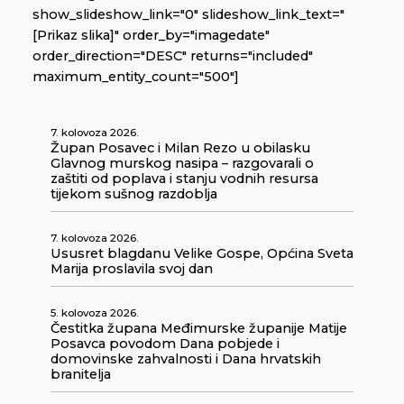
show_slideshow_link="0" slideshow_link_text="
[Prikaz slika]" order_by="imagedate"
order_direction="DESC" returns="included"
maximum_entity_count="500"]
7. kolovoza 2026.
Župan Posavec i Milan Rezo u obilasku
Glavnog murskog nasipa – razgovarali o
zaštiti od poplava i stanju vodnih resursa
tijekom sušnog razdoblja
7. kolovoza 2026.
Ususret blagdanu Velike Gospe, Općina Sveta
Marija proslavila svoj dan
5. kolovoza 2026.
Čestitka župana Međimurske županije Matije
Posavca povodom Dana pobjede i
domovinske zahvalnosti i Dana hrvatskih
branitelja