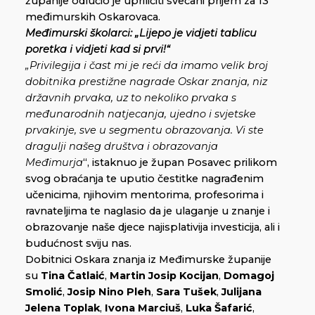
županije odlučio je upriličiti svečani prijem za 13
međimurskih Oskarovaca.
Međimurski školarci: „Lijepo je vidjeti tablicu
poretka i vidjeti kad si prvi!“
„
Privilegija i čast mi je reći da imamo velik broj
dobitnika prestižne nagrade Oskar znanja, niz
državnih prvaka, uz to nekoliko prvaka s
međunarodnih natjecanja, ujedno i svjetske
prvakinje, sve u segmentu obrazovanja. Vi ste
dragulji našeg društva i obrazovanja
Međimurja
“, istaknuo je župan Posavec prilikom
svog obraćanja te uputio čestitke nagrađenim
učenicima, njihovim mentorima, profesorima i
ravnateljima te naglasio da je ulaganje u znanje i
obrazovanje naše djece najisplativija investicija, ali i
budućnost sviju nas.
Dobitnici Oskara znanja iz Međimurske županije
su
Tina Čatlaić
,
Martin Josip Kocijan
,
Domagoj
Smolić
,
Josip Nino Pleh
,
Sara Tušek
,
Julijana
Jelena Toplak
,
Ivona
Marciuš
,
Luka Šafarić
,