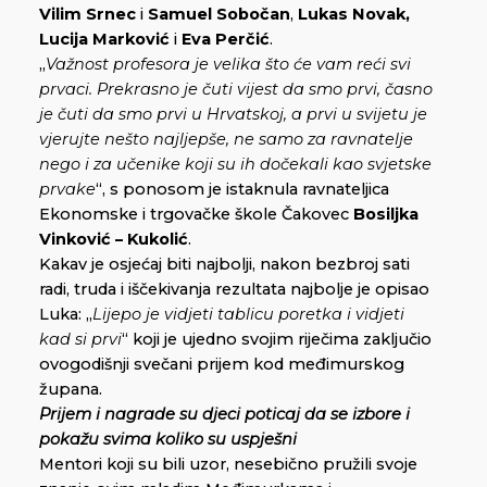
Vilim Srnec
i
Samuel Sobočan
,
Lukas Novak,
Lucija Marković
i
Eva Perčić
.
„
Važnost profesora je velika što će vam reći svi
prvaci. Prekrasno je čuti vijest da smo prvi, časno
je čuti da smo prvi u Hrvatskoj, a prvi u svijetu je
vjerujte nešto najljepše, ne samo za ravnatelje
nego i za učenike koji su ih dočekali kao svjetske
prvake
“, s ponosom je istaknula ravnateljica
Ekonomske i trgovačke škole Čakovec
Bosiljka
Vinković – Kukolić
.
Kakav je osjećaj biti najbolji, nakon bezbroj sati
radi, truda i iščekivanja rezultata najbolje je opisao
Luka: „
Lijepo je vidjeti tablicu poretka i vidjeti
kad si prvi
“ koji je ujedno svojim riječima zaključio
ovogodišnji svečani prijem kod međimurskog
župana.
Prijem i nagrade su djeci poticaj da se izbore i
pokažu svima koliko su uspješni
Mentori koji su bili uzor, nesebično pružili svoje