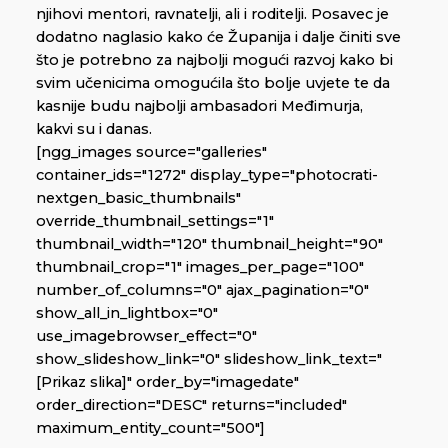
njihovi mentori, ravnatelji, ali i roditelji. Posavec je
dodatno naglasio kako će Županija i dalje činiti sve
što je potrebno za najbolji mogući razvoj kako bi
svim učenicima omogućila što bolje uvjete te da
kasnije budu najbolji ambasadori Međimurja,
kakvi su i danas.
[ngg_images source="galleries"
container_ids="1272" display_type="photocrati-
nextgen_basic_thumbnails"
override_thumbnail_settings="1"
thumbnail_width="120" thumbnail_height="90"
thumbnail_crop="1" images_per_page="100"
number_of_columns="0" ajax_pagination="0"
show_all_in_lightbox="0"
use_imagebrowser_effect="0"
show_slideshow_link="0" slideshow_link_text="
[Prikaz slika]" order_by="imagedate"
order_direction="DESC" returns="included"
maximum_entity_count="500"]