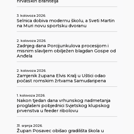
hrvatskih branitelja
3. kolovoza 2026.
Selnica dobiva modernu školu, a Sveti Martin
na Muri novu sportsku dvoranu
2. kolovoza 2026.
Zadnjeg dana Porcijunkulova procesijom i
misnim slavljem obilježen blagdan Gospe od
Anđela
2. kolovoza 2026.
Zamjenik župana Elvis Kralj u Uštici odao
počast romskim žrtvama Samudaripena
1. kolovoza 2026.
Nakon tjedan dana vrhunskog nadmetanja
proglašeni pobjednici Svjetskog klupskog
prvenstva u feeder ribolovu
31. srpnja 2026.
Župan Posavec obišao gradilišta škola u