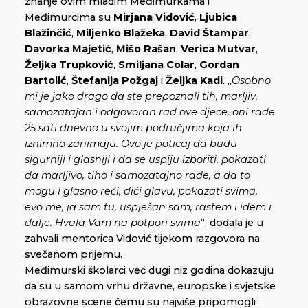
znanje ovim mladim Međimurkama i
Međimurcima su
Mirjana Vidović
,
Ljubica
Blažinčić
,
Miljenko
Blažeka
,
David Štampar
,
Davorka Majetić
,
Mišo Rašan
,
Verica Mutvar
,
Željka Trupković
,
Smiljana Colar
,
Gordan
Bartolić
,
Štefanija Požgaj
i
Željka Kadi
. „
Osobno
mi je jako drago da ste prepoznali tih, marljiv,
samozatajan i odgovoran rad ove djece, oni rade
25 sati dnevno u svojim područjima koja ih
iznimno zanimaju. Ovo je poticaj da budu
sigurniji i glasniji i da se uspiju izboriti, pokazati
da marljivo, tiho i samozatajno rade, a da to
mogu i glasno reći, dići glavu, pokazati svima,
evo me, ja sam tu, uspješan sam, rastem i idem i
dalje. Hvala Vam na potpori svima
“, dodala je u
zahvali mentorica Vidović tijekom razgovora na
svečanom prijemu.
Međimurski školarci već dugi niz godina dokazuju
da su u samom vrhu državne, europske i svjetske
obrazovne scene čemu su najviše pripomogli