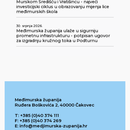
Murskom Središću i Vratišincu - najveći
investicijski ciklus u obrazovanju mijenja lice
međimurskih škola
30. srpnja 2026.
Međimurska županija ulaže u sigurniju
prometnu infrastrukturu - potpisan ugovor
za izgradnju kružnog toka u Podturnu
Međimurska županija
Ruđera Boškovića 2, 40000 Čakovec
T: +385 (0)40 374 111
F: +385 (0)40 374 269
E: info@medjimurska-zupanija.hr