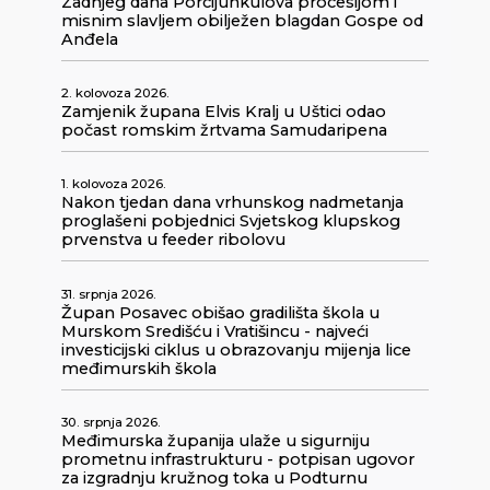
Zadnjeg dana Porcijunkulova procesijom i
misnim slavljem obilježen blagdan Gospe od
Anđela
2. kolovoza 2026.
Zamjenik župana Elvis Kralj u Uštici odao
počast romskim žrtvama Samudaripena
1. kolovoza 2026.
Nakon tjedan dana vrhunskog nadmetanja
proglašeni pobjednici Svjetskog klupskog
prvenstva u feeder ribolovu
31. srpnja 2026.
Župan Posavec obišao gradilišta škola u
Murskom Središću i Vratišincu - najveći
investicijski ciklus u obrazovanju mijenja lice
međimurskih škola
30. srpnja 2026.
Međimurska županija ulaže u sigurniju
prometnu infrastrukturu - potpisan ugovor
za izgradnju kružnog toka u Podturnu