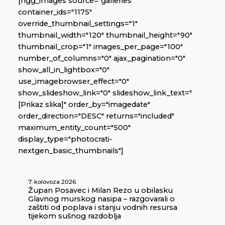
[ngg_images source="galleries"
container_ids="1175"
override_thumbnail_settings="1"
thumbnail_width="120" thumbnail_height="90"
thumbnail_crop="1" images_per_page="100"
number_of_columns="0" ajax_pagination="0"
show_all_in_lightbox="0"
use_imagebrowser_effect="0"
show_slideshow_link="0" slideshow_link_text="
[Prikaz slika]" order_by="imagedate"
order_direction="DESC" returns="included"
maximum_entity_count="500"
display_type="photocrati-
nextgen_basic_thumbnails"]
7. kolovoza 2026.
Župan Posavec i Milan Rezo u obilasku
Glavnog murskog nasipa – razgovarali o
zaštiti od poplava i stanju vodnih resursa
tijekom sušnog razdoblja