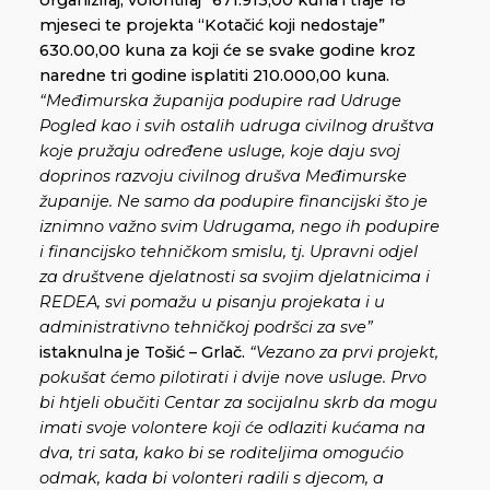
organiziraj, volontiraj” 671.913,00 kuna i traje 18
mjeseci te projekta “Kotačić koji nedostaje”
630.00,00 kuna za koji će se svake godine kroz
naredne tri godine isplatiti 210.000,00 kuna.
“Međimurska županija podupire rad Udruge
Pogled kao i svih ostalih udruga civilnog društva
koje pružaju određene usluge, koje daju svoj
doprinos razvoju civilnog drušva Međimurske
županije. Ne samo da podupire financijski što je
iznimno važno svim Udrugama, nego ih podupire
i financijsko tehničkom smislu, tj. Upravni odjel
za društvene djelatnosti sa svojim djelatnicima i
REDEA, svi pomažu u pisanju projekata i u
administrativno tehničkoj podršci za sve”
istaknulna je Tošić – Grlač.
“Vezano za prvi projekt,
pokušat ćemo pilotirati i dvije nove usluge. Prvo
bi htjeli obučiti Centar za socijalnu skrb da mogu
imati svoje volontere koji će odlaziti kućama na
dva, tri sata, kako bi se roditeljima omogućio
odmak, kada bi volonteri radili s djecom, a