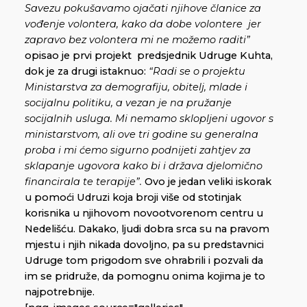
Savezu pokušavamo ojačati njihove članice za
vođenje volontera, kako da dobe volontere jer
zapravo bez volontera mi ne možemo raditi”
opisao je prvi projekt predsjednik Udruge Kuhta,
dok je za drugi istaknuo:
“Radi se o projektu
Ministarstva za demografiju, obitelj, mlade i
socijalnu politiku, a vezan je na pružanje
socijalnih usluga. Mi nemamo sklopljeni ugovor s
ministarstvom, ali ove tri godine su generalna
proba i mi ćemo sigurno podnijeti zahtjev za
sklapanje ugovora kako bi i država djelomično
financirala te terapije”.
Ovo je jedan veliki iskorak
u pomoći Udruzi koja broji više od stotinjak
korisnika u njihovom novootvorenom centru u
Nedelišću. Dakako, ljudi dobra srca su na pravom
mjestu i njih nikada dovoljno, pa su predstavnici
Udruge tom prigodom sve ohrabrili i pozvali da
im se pridruže, da pomognu onima kojima je to
najpotrebnije.