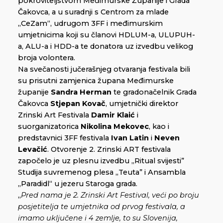
pokroviteljstvom Međimurske Županije i Grada
Čakovca, a u suradnji s Centrom za mlade
„CeZam“, udrugom 3FF i međimurskim
umjetnicima koji su članovi HDLUM-a, ULUPUH-
a, ALU-a i HDD-a te donatora uz izvedbu velikog
broja volontera.
Na svečanosti jučerašnjeg otvaranja festivala bili
su prisutni zamjenica župana Međimurske
županije
Sandra Herman
te gradonačelnik Grada
Čakovca
Stjepan Kovač
, umjetnički direktor
Zrinski Art Festivala
Damir Klaić
i
suorganizatorica
Nikolina Mekovec
, kao i
predstavnici 3FF festivala
Ivan Latin
i
Neven
Levačić
. Otvorenje 2. Zrinski ART festivala
započelo je uz plesnu izvedbu „Ritual svijesti”
Studija suvremenog plesa „Teuta” i Ansambla
„Paradidl“ u jezeru Staroga grada.
„
Pred nama je 2. Zrinski Art Festival, veći po broju
posjetitelja te umjetnika od prvog festivala, a
imamo uključene i 4 zemlje, to su Slovenija,