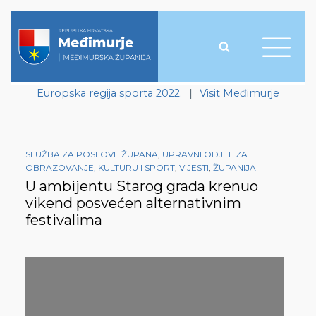
Europska regija sporta 2022.
|
Visit Međimurje
SLUŽBA ZA POSLOVE ŽUPANA
,
UPRAVNI ODJEL ZA
OBRAZOVANJE, KULTURU I SPORT
,
VIJESTI
,
ŽUPANIJA
U ambijentu Starog grada krenuo
vikend posvećen alternativnim
festivalima