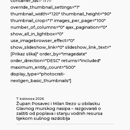
container_ids="1171"
override_thumbnail_settings="1"
thumbnail_width="120" thumbnail_height="90"
thumbnail_crop="1" images_per_page="100"
number_of_columns="0" ajax_pagination="0"
show_all_in_lightbox="0"
use_imagebrowser_effect="0"
show_slideshow_link="0" slideshow_link_text="
[Prikaz slika]" order_by="imagedate"
order_direction="DESC" returns="included"
maximum_entity_count="500"
display_type="photocrati-
nextgen_basic_thumbnails"]
7. kolovoza 2026.
Župan Posavec i Milan Rezo u obilasku
Glavnog murskog nasipa – razgovarali o
zaštiti od poplava i stanju vodnih resursa
tijekom sušnog razdoblja