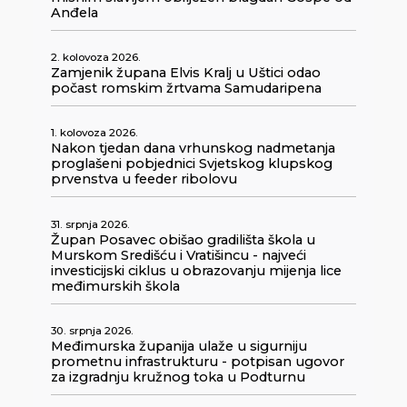
Anđela
2. kolovoza 2026.
Zamjenik župana Elvis Kralj u Uštici odao
počast romskim žrtvama Samudaripena
1. kolovoza 2026.
Nakon tjedan dana vrhunskog nadmetanja
proglašeni pobjednici Svjetskog klupskog
prvenstva u feeder ribolovu
31. srpnja 2026.
Župan Posavec obišao gradilišta škola u
Murskom Središću i Vratišincu - najveći
investicijski ciklus u obrazovanju mijenja lice
međimurskih škola
30. srpnja 2026.
Međimurska županija ulaže u sigurniju
prometnu infrastrukturu - potpisan ugovor
za izgradnju kružnog toka u Podturnu