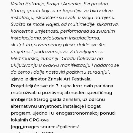
Velika Britanija, Srbija i Amerika. Svi prostori
Starog grada koji su prilagodljivi za bilo kakvu
instalaciju, iskorišteni su svaki u svoju namjenu.
Svašta se može vidjeti, od multimedije, slikarstva,
koncertne umjetnosti, performansa sa zvučnim
instalacijama, svjetlosnim instalacijama,
skulptura, suvremenog plesa, dakle sve što
umjetnost podrazumijeva. Zahvaljujem se
Međimurskoj županiji i Gradu Čakovcu na
uključivanju u ovakvu manifestaciju i nadamo se
da ćemo i dalje nastaviti pozitivnu suradnju“,
izjavio je direktor Zrinski Art Festivala.
Posjetitelji će sve do 3. rujna kroz ovih par dana
moći uživati u pozitivnoj atmosferi specifičnog
ambijenta Starog grada Zrinskih, uz odličnu
alternativnu umjetnost, instalacije i bogat
program, ujedno i u enogastronomskoj ponudi
lokalnih OPG-ova.
[ngg_images source="galleries"