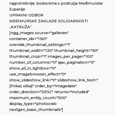
najpotrebnije, bolesnima s područja Međimurske
županije.
UPRAVNI ODBOR
MEĐIMURSKE ZAKLADE SOLIDARNOSTI
„KATRUŽA“
[ngg_images source="galleries"
container_ids="1160"
override_thumbnail_settings="1"
thumbnail_width="120" thumbnail_height="90"
thumbnail_crop="1" images_per_page="100"
number_of_columns="0" ajax_pagination="0"
show_all_in_lightbox="0"
use_imagebrowser_effect="0"
show_slideshow_link="0" slideshow_link_text="
[Prikaz slika]" order_by="imagedate"
order_direction="DESC" returns="included"
maximum_entity_count="500"
display_type="photocrati-
nextgen_basic_thumbnails"]