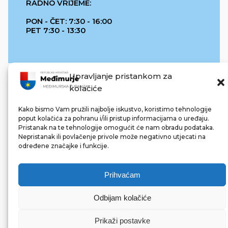
RADNO VRIJEME:
PON - ČET: 7:30 - 16:00
PET 7:30 - 13:30
Upravljanje pristankom za
kolačiće
Kako bismo Vam pružili najbolje iskustvo, koristimo tehnologije
poput kolačića za pohranu i/ili pristup informacijama o uređaju.
Pristanak na te tehnologije omogućit će nam obradu podataka.
REPUBLIKA HRVATSKA
Nepristanak ili povlačenje privole može negativno utjecati na
određene značajke i funkcije.
Prihvaćam
Odbijam kolačiće
© 2022 Međimurska županija. Sva prava pridržana.
Made with ❤ by bg & 3na3.
Prikaži postavke