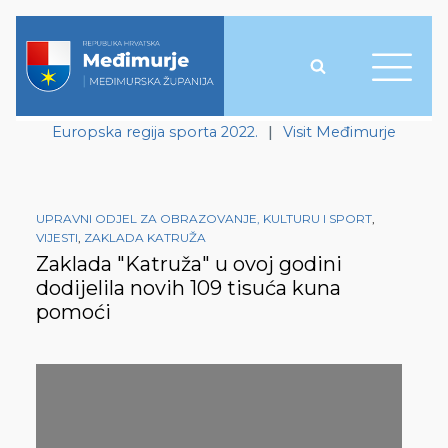
Europska regija sporta 2022.
|
Visit Međimurje
UPRAVNI ODJEL ZA OBRAZOVANJE, KULTURU I SPORT
,
VIJESTI
,
ZAKLADA KATRUŽA
Zaklada "Katruža" u ovoj godini
dodijelila novih 109 tisuća kuna
pomoći