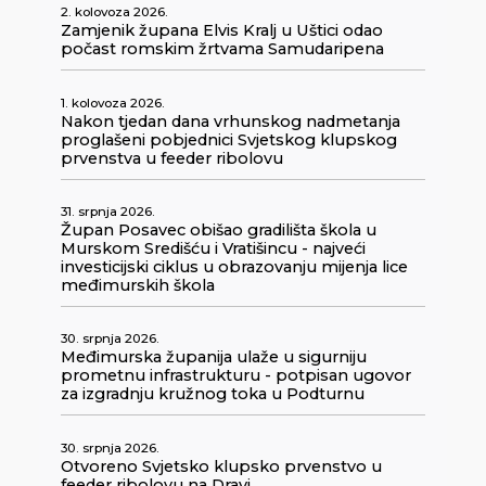
2. kolovoza 2026.
Zamjenik župana Elvis Kralj u Uštici odao
počast romskim žrtvama Samudaripena
1. kolovoza 2026.
Nakon tjedan dana vrhunskog nadmetanja
proglašeni pobjednici Svjetskog klupskog
prvenstva u feeder ribolovu
31. srpnja 2026.
Župan Posavec obišao gradilišta škola u
Murskom Središću i Vratišincu - najveći
investicijski ciklus u obrazovanju mijenja lice
međimurskih škola
30. srpnja 2026.
Međimurska županija ulaže u sigurniju
prometnu infrastrukturu - potpisan ugovor
za izgradnju kružnog toka u Podturnu
30. srpnja 2026.
Otvoreno Svjetsko klupsko prvenstvo u
feeder ribolovu na Dravi