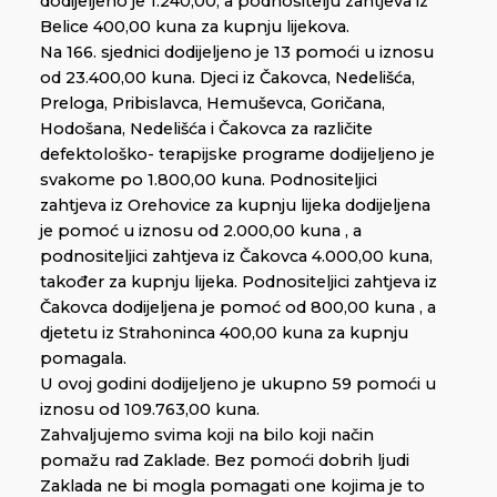
dodijeljeno je 1.240,00, a podnositelju zahtjeva iz
Belice 400,00 kuna za kupnju lijekova.
Na 166. sjednici dodijeljeno je 13 pomoći u iznosu
od 23.400,00 kuna. Djeci iz Čakovca, Nedelišća,
Preloga, Pribislavca, Hemuševca, Goričana,
Hodošana, Nedelišća i Čakovca za različite
defektološko- terapijske programe dodijeljeno je
svakome po 1.800,00 kuna. Podnositeljici
zahtjeva iz Orehovice za kupnju lijeka dodijeljena
je pomoć u iznosu od 2.000,00 kuna , a
podnositeljici zahtjeva iz Čakovca 4.000,00 kuna,
također za kupnju lijeka. Podnositeljici zahtjeva iz
Čakovca dodijeljena je pomoć od 800,00 kuna , a
djetetu iz Strahoninca 400,00 kuna za kupnju
pomagala.
U ovoj godini dodijeljeno je ukupno 59 pomoći u
iznosu od 109.763,00 kuna.
Zahvaljujemo svima koji na bilo koji način
pomažu rad Zaklade. Bez pomoći dobrih ljudi
Zaklada ne bi mogla pomagati one kojima je to