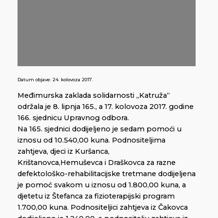
Datum objave:
24. kolovoza 2017.
Međimurska zaklada solidarnosti „Katruža“
održala je 8. lipnja 165., a 17. kolovoza 2017. godine
166. sjednicu Upravnog odbora.
Na 165. sjednici dodijeljeno je sedam pomoći u
iznosu od 10.540,00 kuna. Podnositeljima
zahtjeva, djeci iz Kuršanca,
Krištanovca,Hemuševca i Draškovca za razne
defektološko-rehabilitacijske tretmane dodijeljena
je pomoć svakom u iznosu od 1.800,00 kuna, a
djetetu iz Štefanca za fizioterapijski program
1.700,00 kuna. Podnositeljici zahtjeva iz Čakovca