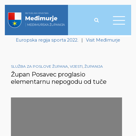
Europska regija sporta 2022.
|
Visit Međimurje
SLUŽBA ZA POSLOVE ŽUPANA
,
VIJESTI
,
ŽUPANIJA
Župan Posavec proglasio
elementarnu nepogodu od tuče