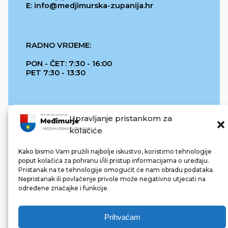
E: info@medjimurska-zupanija.hr
RADNO VRIJEME:
PON - ČET: 7:30 - 16:00
PET 7:30 - 13:30
Upravljanje pristankom za
kolačiće
Kako bismo Vam pružili najbolje iskustvo, koristimo tehnologije
poput kolačića za pohranu i/ili pristup informacijama o uređaju.
Pristanak na te tehnologije omogućit će nam obradu podataka.
REPUBLIKA HRVATSKA
Nepristanak ili povlačenje privole može negativno utjecati na
određene značajke i funkcije.
Prihvaćam