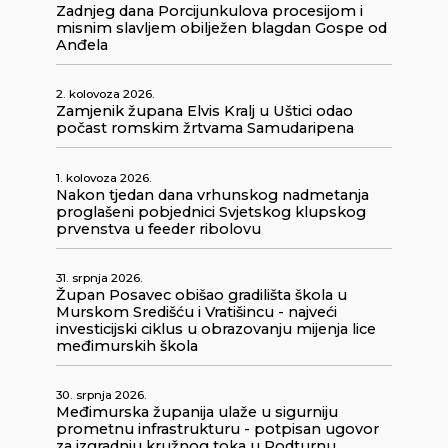
Zadnjeg dana Porcijunkulova procesijom i
misnim slavljem obilježen blagdan Gospe od
Anđela
2. kolovoza 2026.
Zamjenik župana Elvis Kralj u Uštici odao
počast romskim žrtvama Samudaripena
1. kolovoza 2026.
Nakon tjedan dana vrhunskog nadmetanja
proglašeni pobjednici Svjetskog klupskog
prvenstva u feeder ribolovu
31. srpnja 2026.
Župan Posavec obišao gradilišta škola u
Murskom Središću i Vratišincu - najveći
investicijski ciklus u obrazovanju mijenja lice
međimurskih škola
30. srpnja 2026.
Međimurska županija ulaže u sigurniju
prometnu infrastrukturu - potpisan ugovor
za izgradnju kružnog toka u Podturnu