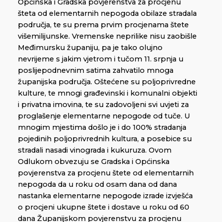
Općinska i Gradska povjerenstva za procjenu
šteta od elementarnih nepogoda obilaze stradala
područja, te su prema prvim procjenama štete
višemilijunske. Vremenske neprilike nisu zaobišle
Međimursku županiju, pa je tako olujno
nevrijeme s jakim vjetrom i tučom 11. srpnja u
poslijepodnevnim satima zahvatilo mnoga
županijska područja. Oštećene su poljoprivredne
kulture, te mnogi građevinski i komunalni objekti
i privatna imovina, te su zadovoljeni svi uvjeti za
proglašenje elementarne nepogode od tuče. U
mnogim mjestima došlo je i do 100% stradanja
pojedinih poljoprivrednih kultura, a posebice su
stradali nasadi vinograda i kukuruza. Ovom
Odlukom obvezuju se Gradska i Općinska
povjerenstva za procjenu štete od elementarnih
nepogoda da u roku od osam dana od dana
nastanka elementarne nepogode izrade izvješća
o procjeni ukupne štete i dostave u roku od 60
dana Županijskom povjerenstvu za procjenu