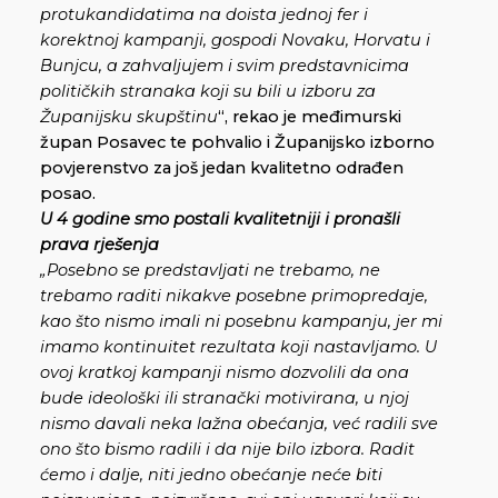
protukandidatima na doista jednoj fer i
korektnoj kampanji, gospodi Novaku, Horvatu i
Bunjcu, a zahvaljujem i svim predstavnicima
političkih stranaka koji su bili u izboru za
Županijsku skupštinu
“, rekao je međimurski
župan Posavec te pohvalio i Županijsko izborno
povjerenstvo za još jedan kvalitetno odrađen
posao.
U 4 godine smo postali kvalitetniji i pronašli
prava rješenja
„Posebno se predstavljati ne trebamo, ne
trebamo raditi nikakve posebne primopredaje,
kao što nismo imali ni posebnu kampanju, jer mi
imamo kontinuitet rezultata koji nastavljamo. U
ovoj kratkoj kampanji nismo dozvolili da ona
bude ideološki ili stranački motivirana, u njoj
nismo davali neka lažna obećanja, već radili sve
ono što bismo radili i da nije bilo izbora. Radit
ćemo i dalje, niti jedno obećanje neće biti