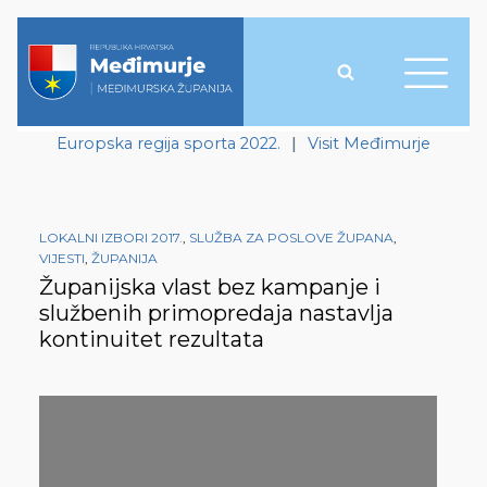
Europska regija sporta 2022.
|
Visit Međimurje
LOKALNI IZBORI 2017.
,
SLUŽBA ZA POSLOVE ŽUPANA
,
VIJESTI
,
ŽUPANIJA
Županijska vlast bez kampanje i
službenih primopredaja nastavlja
kontinuitet rezultata