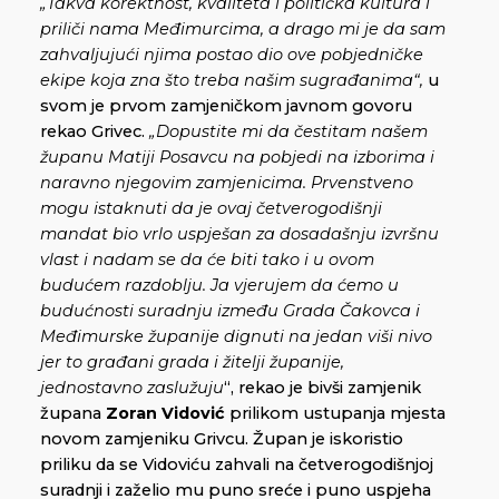
„Takva korektnost, kvaliteta i politička kultura
i
priliči nama Međimurcima, a drago mi je da sam
zahvaljujući njima postao dio ove pobjedničke
ekipe koja zna što treba našim sugrađanima“,
u
svom je prvom zamjeničkom javnom govoru
rekao Grivec.
„Dopustite mi da čestitam našem
županu Matiji Posavcu na pobjedi na izborima i
naravno njegovim zamjenicima. Prvenstveno
mogu istaknuti da je ovaj četverogodišnji
mandat bio vrlo uspješan za dosadašnju izvršnu
vlast i nadam se da će biti tako i u ovom
budućem razdoblju. Ja vjerujem da ćemo u
budućnosti suradnju između Grada Čakovca i
Međimurske županije dignuti na jedan viši nivo
jer to građani grada i žitelji županije,
jednostavno zaslužuju
“, rekao je bivši zamjenik
župana
Zoran Vidović
prilikom ustupanja mjesta
novom zamjeniku Grivcu. Župan je iskoristio
priliku da se Vidoviću zahvali na četverogodišnjoj
suradnji i zaželio mu puno sreće i puno uspjeha