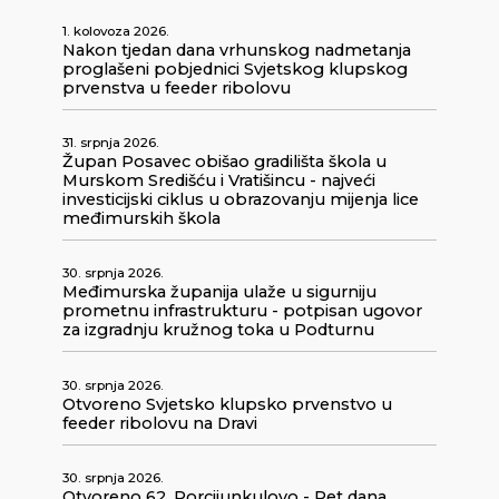
1. kolovoza 2026.
Nakon tjedan dana vrhunskog nadmetanja
proglašeni pobjednici Svjetskog klupskog
prvenstva u feeder ribolovu
31. srpnja 2026.
Župan Posavec obišao gradilišta škola u
Murskom Središću i Vratišincu - najveći
investicijski ciklus u obrazovanju mijenja lice
međimurskih škola
30. srpnja 2026.
Međimurska županija ulaže u sigurniju
prometnu infrastrukturu - potpisan ugovor
za izgradnju kružnog toka u Podturnu
30. srpnja 2026.
Otvoreno Svjetsko klupsko prvenstvo u
feeder ribolovu na Dravi
30. srpnja 2026.
Otvoreno 62. Porcijunkulovo - Pet dana