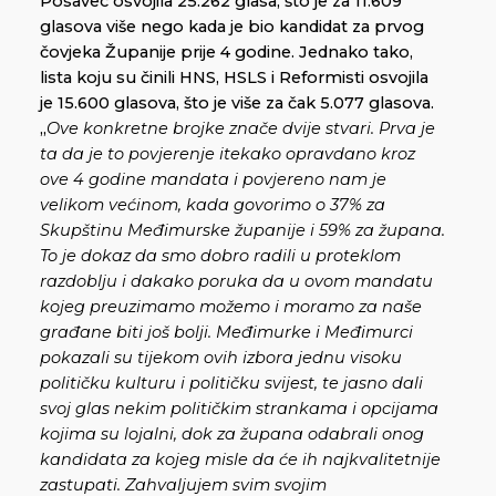
Posavec osvojila 25.262 glasa, što je za 11.609
glasova više nego kada je bio kandidat za prvog
čovjeka Županije prije 4 godine. Jednako tako,
lista koju su činili HNS, HSLS i Reformisti osvojila
je 15.600 glasova, što je više za čak 5.077 glasova.
„
Ove konkretne brojke znače dvije stvari. Prva je
ta da je to povjerenje itekako opravdano kroz
ove 4 godine mandata i povjereno nam je
velikom većinom, kada govorimo o 37% za
Skupštinu Međimurske županije i 59% za župana.
To je dokaz da smo dobro radili u proteklom
razdoblju i dakako poruka da u ovom mandatu
kojeg preuzimamo možemo i moramo za naše
građane biti još bolji. Međimurke i Međimurci
pokazali su tijekom ovih izbora jednu visoku
političku kulturu i političku svijest, te jasno dali
svoj glas nekim političkim strankama i opcijama
kojima su lojalni, dok za župana odabrali onog
kandidata za kojeg misle da će ih najkvalitetnije
zastupati. Zahvaljujem svim svojim