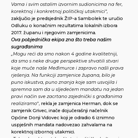
Vama i svim ostalim izvornim sudionicima na fer,
korektnoj i konkretnoj političkoj utakmici“,
zaključio je predsjednik ŽIP-a Sambolek te uručio
Odluku o konačnim rezultatima lokalnih izbora
2017. županu i njegovim zamjenicima
.
Ova pobjednička ekipa zna što treba našim
sugrađanima
„Mogu reći da smo nakon 4 godine kvalitetniji,
da smo s neke druge perspektive shvatili stvari
koje muče naše Međimurce i zapravo našli prava
rješenja. Na funkciji zamjenice župana, bilo je
puno iskustva, puno znanja koje sam usvojila i
spremna sam da u sljedećem mandatu na jedan
pravi način sve zacrtano zajednički s građanima
realiziramo
“, rekla je zamjenica Herman, dok se
zamjenik Grivec, inače dojučerašnji načelnik
Općine Donji Vidovec koji je odradio 6 iznimno
uspješnih mandata nadovezao zahvalama na
korektnoj izbornoj utakmici.