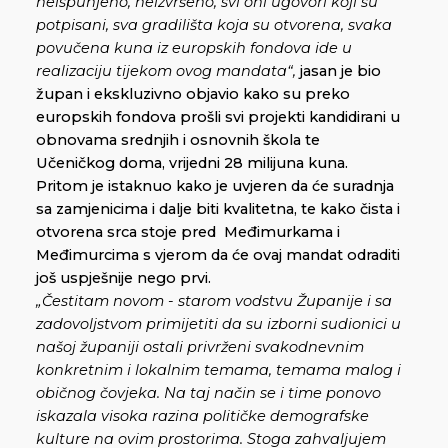
neispunjeno, neizvršeno, svi oni ugovori koji su
potpisani, sva gradilišta koja su otvorena, svaka
povučena kuna iz europskih fondova ide u
realizaciju tijekom ovog mandata“,
jasan je bio
župan i ekskluzivno objavio kako su preko
europskih fondova prošli svi projekti kandidirani u
obnovama srednjih i osnovnih škola te
Učeničkog doma, vrijedni 28 milijuna kuna.
Pritom je istaknuo kako je uvjeren da će suradnja
sa zamjenicima i dalje biti kvalitetna, te kako čista i
otvorena srca stoje pred Međimurkama i
Međimurcima s vjerom da će ovaj mandat odraditi
još uspješnije nego prvi.
„Čestitam novom - starom vodstvu Županije i sa
zadovoljstvom primijetiti da su izborni sudionici u
našoj županiji ostali privrženi svakodnevnim
konkretnim i lokalnim temama, temama malog i
običnog čovjeka. Na taj način se i time ponovo
iskazala visoka razina političke demografske
kulture na ovim prostorima. Stoga zahvaljujem