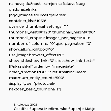
na novoj dužnosti zamjenika čakovečkog
gradonačelnika.
[ngg_images source="galleries"
container_ids="1059"
override_thumbnail_settings="1"
thumbnail_width="120" thumbnail_height="90"
thumbnail_crop="1" images_per_page="100"
number_of_columns="0" ajax_pagination="0"
show_all_in_lightbox="0"
use_imagebrowser_effect="0"
show_slideshow_link="0" slideshow_link_text="
[Prikaz slika]" order_by="imagedate"
order_direction="DESC" returns="included"
maximum_entity_count="500"
display_type="photocrati-
nextgen_basic_thumbnails"]
5. kolovoza 2026.
Čestitka župana Međimurske županije Matije