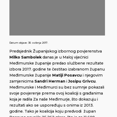
Datum objave:
30. svibnja 2017.
Predsjednik Županijskog izbornog povjerenstva
Milko Sambolek
danas je u Maloj vijećnici
Međimurske županije predao službene rezultate
izbora 2017. godine te čestitao izabranom županu
Međimurske županije
Matiji Posavcu
i njegovim
zamjenicima
Sandri Herman
i
Josipu Grivcu
.
Međimurske i Međimurci su bez sumnje pokazali
svoje povjerenje prema ovoj koaliciji s građanima
koja je radila Za naše Međimurje, što dokazuju i
rezultati ako se uspoređuju s onima iz 2013.
godine. Tako je koalicija koju predvodi župan