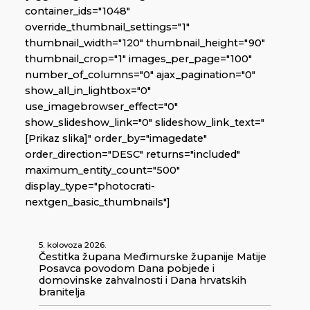
container_ids="1048"
override_thumbnail_settings="1"
thumbnail_width="120" thumbnail_height="90"
thumbnail_crop="1" images_per_page="100"
number_of_columns="0" ajax_pagination="0"
show_all_in_lightbox="0"
use_imagebrowser_effect="0"
show_slideshow_link="0" slideshow_link_text="
[Prikaz slika]" order_by="imagedate"
order_direction="DESC" returns="included"
maximum_entity_count="500"
display_type="photocrati-
nextgen_basic_thumbnails"]
5. kolovoza 2026.
Čestitka župana Međimurske županije Matije
Posavca povodom Dana pobjede i
domovinske zahvalnosti i Dana hrvatskih
branitelja