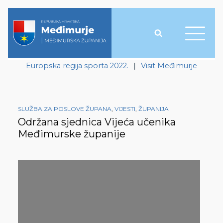
Europska regija sporta 2022.
|
Visit Međimurje
SLUŽBA ZA POSLOVE ŽUPANA
,
VIJESTI
,
ŽUPANIJA
Održana sjednica Vijeća učenika
Međimurske županije