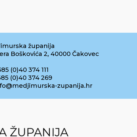
imurska županija
era Boškovića 2, 40000 Čakovec
385 (0)40 374 111
385 (0)40 374 269
info@medjimurska-zupanija.hr