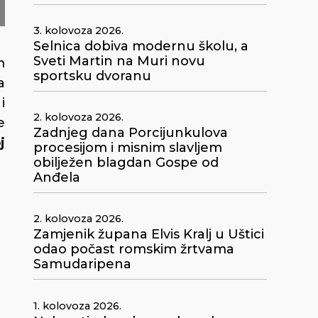
3. kolovoza 2026.
Selnica dobiva modernu školu, a
Sveti Martin na Muri novu
m
sportsku dvoranu
a
i
2. kolovoza 2026.
e
Zadnjeg dana Porcijunkulova
j
procesijom i misnim slavljem
obilježen blagdan Gospe od
Anđela
2. kolovoza 2026.
Zamjenik župana Elvis Kralj u Uštici
odao počast romskim žrtvama
Samudaripena
1. kolovoza 2026.