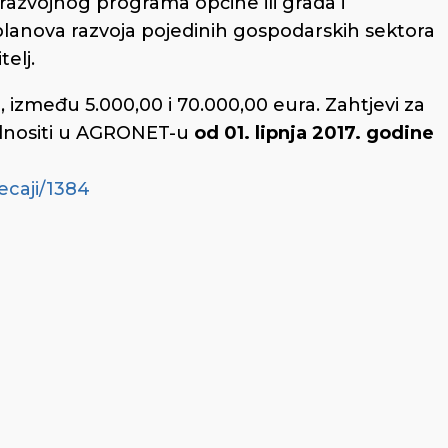
 razvojnog programa općine ili grada i
 planova razvoja pojedinih gospodarskih sektora
telj.
 između 5.000,00 i 70.000,00 eura. Zahtjevi za
odnositi u AGRONET-u
od 01. lipnja 2017. godine
ecaji/1384