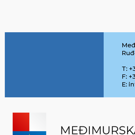
Međ
Ruđ
T: +
F: +
E: 